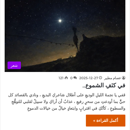
شعر
عصام مطير
2025-12-27
0
121
في كنَفِ الشموع..
قفي يا نجمةَ الليلِ الوديعِ على أطلال شاعركِ البديعِ ، ونادي بالقصائد كل
حيٍّ بما أودعتِ من سحرٍ رفيعِ ، عذابٌ أن أراكِ ولا سبيلٌ لقلبي للتوهُّجِ
والسطوعِ ، كأنّكِ في اقترابٍ وابتعادٍ خيالٌ من خيالات الدموعِ
أكمل القراءة »