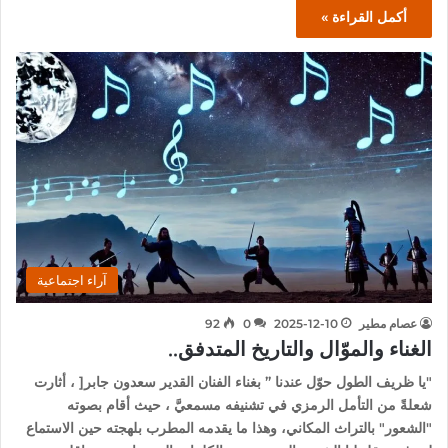
أكمل القراءة »
آراء اجتماعية
عصام مطير
2025-12-10
0
92
الغناء والموّال والتاريخ المتدفق..
"يا ظريف الطول حوّل عندنا ” بغناء الفنان القدير سعدون جابر[ ، أثارت
شعلةً من التأمل الرمزي في تشنيفه مسمعيَّ ، حيث أقام بصوته
"الشعور" بالتراث المكاني، وهذا ما يقدمه المطرب بلهجته حين الاستماع