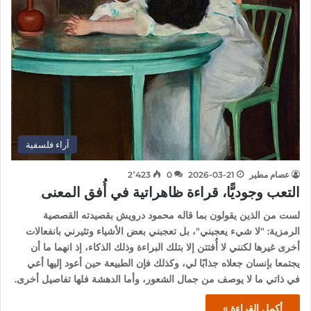
آراء فلسفية
عصام مطير
2026-03-21
0
2٬423
التعب وجوديًّا، قراءة ظاهراتية في أُفق المعنى
لست من الذين يقولون بما قاله محمود درويش بقصيدته القصصية
الرمزية: "لا شيء يعجبني"، بل تعجبني بعض الأشياء وتثيرني بانفعالات
أخرى غيرها لكنني لا أُفتتن إلا بتلك البراءة وذلك الذكاء، إذ انهما ما أن
يجتمعا بإنسان جعلاه جذابًا لي، وكذلك فإن الطبيعة حين أعود إليها أعي
في ذاتي ما لا يوصف من جمال الشعور، وأما الدهشة فلها تفاصيل أخرى.
أكمل القراءة »