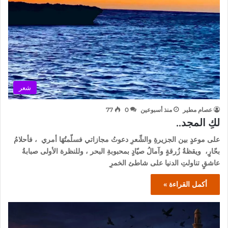
شعر
عصام مطير
منذ أسبوعين
0
77
لكِ المجد..
على موعدٍ بين الجزيرةِ والشِّعرِ دعوتُ مجازاتي فسلّمتُهَا أمري ، فأحلامُ
بحّارٍ، ويقظةُ زُرقةٍ وآمالُ صيّادٍ بمحبوبةِ البحر ، وللنظرة الأولى صبابةُ
عاشقٍ تناولتِ الدنيا على شاطئ الخمرِ
أكمل القراءة »