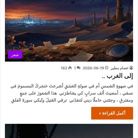
شعر
عصام مطير
2026-06-19
1
162
إلى الغرب ..
في صهوةِ الشمسِ أم في صولةِ الغسَقِ أشرعتَ خنجركَ المسمومَ في
نسقي ، أمضيتَ ألف سرابٍ كي يشاطرَني هذا الشعورَ على جمعٍ
ومفترقِ ، وجئتني حاملًا ديني لتنقذَني ترقي القتيلَ وتُبكي سورةَ الفلقِ
أكمل القراءة »