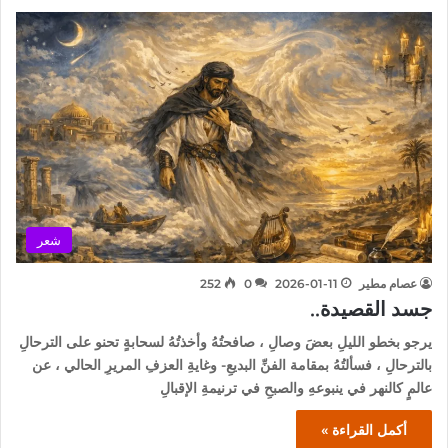
شعر
عصام مطير
2026-01-11
0
252
جسد القصيدة..
يرجو بخطو الليلِ بعضَ وصالِ ، صافحتُهُ وأخذتُهُ لسحابةٍ تحنو على الترحالِ
بالترحالِ ، فسألتُهُ بمقامة الفنِّ البديعِ- وغايةِ العزفِ المريرِ الحالي ، عن
عالمٍ كالنهر في ينبوعهِ والصبحِ في ترنيمةِ الإقبالِ
أكمل القراءة »