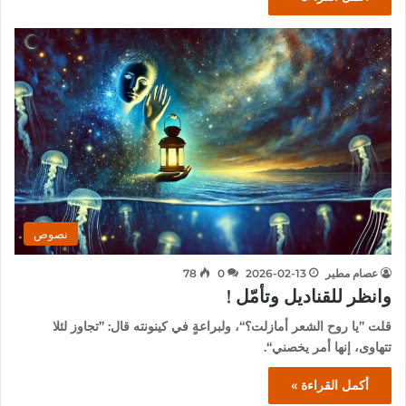
نصوص
عصام مطير
2026-02-13
0
78
وانظر للقناديل وتأمّل !
قلت ”يا روح الشعر أمازلت؟“، ولبراعةٍ في كينونته قال: ”تجاوز لئلا
تتهاوى، إنها أمر يخصني“.
أكمل القراءة »