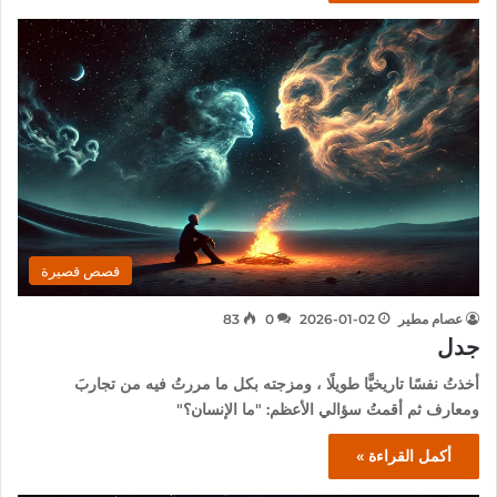
قصص قصيرة
عصام مطير
2026-01-02
0
83
جدل
أخذتُ نفسًا تاريخيًّا طويلًا ، ومزجته بكل ما مررتُ فيه من تجاربَ
ومعارف ثم أقمتُ سؤالي الأعظم: "ما الإنسان؟"
أكمل القراءة »