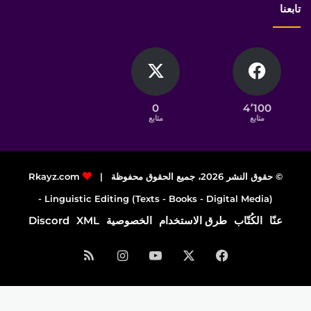
تابعنا
0
4٬100
متابع
متابع
© حقوق النشر 2026، جميع الحقوق محفوظة |
Rkayz.com
Linguistic Editing (Texts - Books - Digital Media) -
عنّا
الكُتّاب
طرق الاستخدام
الخصوصية
XML
Discord
فيسبوك
‫X
‫YouTube
انستقرام
ملخص
الموقع