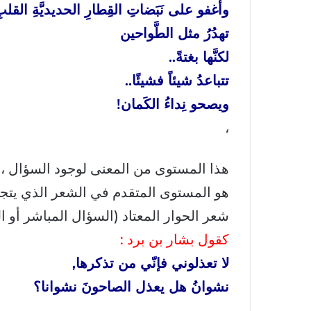
وأغفو على نَبَضاتِ القِطارِ الحديديَّةِ القلب
تهدُرُ مثل الطَّواحين
لكنَّها بغتةً..
تتباعدُ شيئاً فشيئًا..
ويصحو نِداءُ الكَمان!
،
هذا المستوى من المعنى لوجود السؤال ، و
هو المستوى المتقدم في الشعر الذي يتجا
شعر الحوار المعتاد (السؤال المباشر أو الخ
كقول بشار بن برد :
لا تعذلوني فإنّي من تذكرها,
نشوانُ هل يعذل الصاحونَ نشوانا؟
،