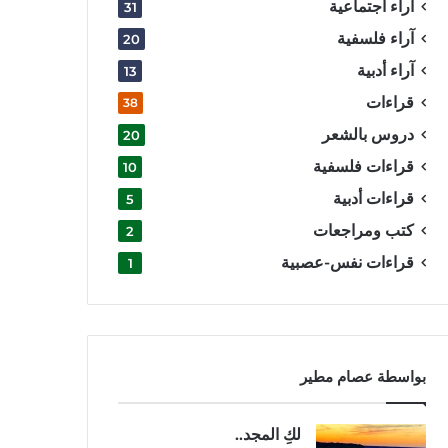
آراء اجتماعية
31
آراء فلسفية
20
آراء أدبية
13
قراءات
38
دروس بالشعر
20
قراءات فلسفية
10
قراءات أدبية
5
كتب ومراجعات
2
قراءات نفس-عصبية
1
بواسطة عصام مطير
لكِ المجد..