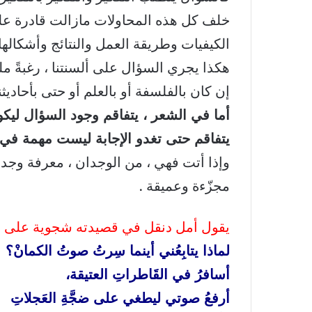
خلف كل هذه المحاولات مازالت قادرة على 
الكيفيات وطريقة العمل والنتائج وأشكالها
هكذا يجري السؤال على ألسنتنا ، رغبةً ملحّ
إن كان بالفلسفة أو بالعلم أو حتى بأحاديثنا
أما في الشعر ، يتفاقم وجود السؤال لي
يتفاقم حتى تغدو الإجابة ليست مهمة في ذا
وإذا أتت فهي ، من الوجدان ، معرفة وجدانية
مجزّءة وعميقة .
يقول أمل دنقل في قصيدته شجوية على ال
لماذا يتابِعُني أينما سِرتُ صوتُ الكمانْ؟
أسافرُ في القَاطراتِ العتيقة،
أرفعُ صوتي ليطغي على ضجَّةِ العَجلاتِ