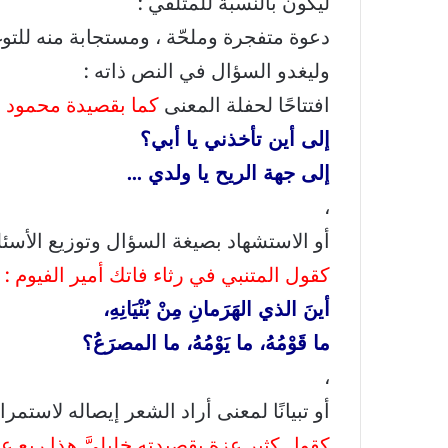
ليكون بالنسبة للمتلقي :
دعوة متفجرة وملحّة ، ومستجابة منه للتو
وليغدو السؤال في النص ذاته :
افتتاحًا لحفلة المعنى
كما بقصيدة محمود 
إلى أين تأخذني يا أبي؟
إلى جهة الريح يا ولدي …
،
أو الاستشهاد بصيغة السؤال وتوزيع الأسئ
كقول المتنبي في رثاء فاتك أمير الفيوم :
أينَ الذي الهَرَمانِ مِنْ بُنْيَانِهِ،
ما قَوْمُهُ، ما يَوْمُهُ، ما المصرَعُ؟
،
أو تبيانًا لمعنى أراد الشعر إيصاله لاستمرا
كقول كثير عزة بقصيدته خليليَّ هذا ربع عزة