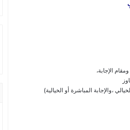
ِ
مقام الإجابة،
وز
يالي ،والإجابة المباشرة أو الخيالية)