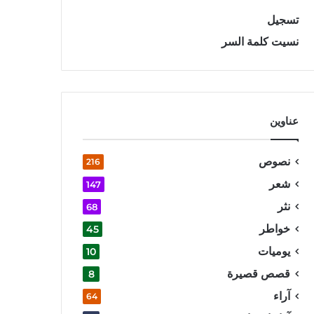
تسجيل
نسيت كلمة السر
عناوين
نصوص
216
شعر
147
نثر
68
خواطر
45
يوميات
10
قصص قصيرة
8
آراء
64