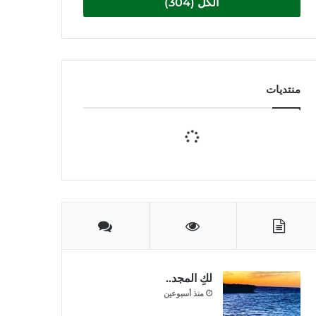
الكل (304)
منتديات
لكِ المجد..
منذ أسبوعين