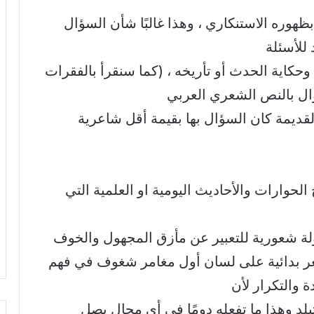
ظهوره الاستنكاري ، وهذا غالبًا شأن السؤال
 للأسئلة
 وحكاية الحدث أو تأريخه ، (كما سنقرأ بالفقرات
ؤال بالنص الشعري العربي
لقديمة كان السؤال بها بقيمة أقل شاعرية
لحوارات والأحاديث اليومية او العلمية التي
اولة شعورية للتعبير عن مأزق المجهول والخوف
شعر بدائية على لسان أول مغامر شغوف في فهم
ة والتكرار لأن
تبلد وهذا ما تفعله دومًا في أي مجال يصل