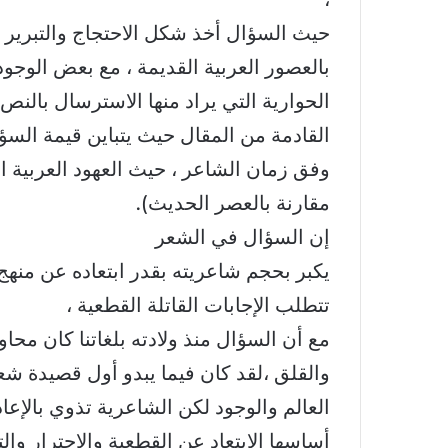
حيث السؤال أخذ شكل الاحتجاج والتبرير ب
بالعصور العربية القديمة ، مع بعض الوجود
الحوارية التي يراد منها الاسترسال بالنص
القادمة من المقال حيث يتباين قيمة الس
وفق زمان الشاعر ، حيث العهود العربية ا
مقارنة بالعصر الحديث).
إن السؤال في الشعر
يكبر بحجم شاعريته بقدر ابتعاده عن منهج ا
تتطلب الإجابات القاتلة القطعية ،
مع أن السؤال منذ ولادته بلغاتنا كان مح
والقلق ،لقد كان فيما يبدو أول قصيدة 
العالم والوجود لكن الشاعرية تذوي بالإعاد
أساسها الابتعاد عن القطعية والاجترار وال