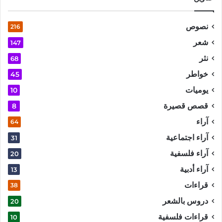
نصوص
216
شعر
147
نثر
68
خواطر
45
يوميات
10
قصص قصيرة
8
آراء
64
آراء اجتماعية
31
آراء فلسفية
20
آراء أدبية
13
قراءات
38
دروس بالشعر
20
قراءات فلسفية
10