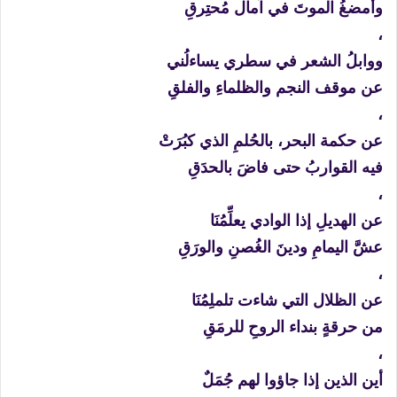
وأمضغُ الموتَ في آمال مُحتِرقِ
،
ووابلُ الشعر في سطري يساءلُني
عن موقف النجم والظلماءِ والفلقِ
،
عن حكمة البحر، بالحُلمِ الذي كبُرَتْ
فيه القواربُ حتى فاضَ بالحدَقِ
،
عن الهديلِ إذا الوادي يعلِّمُنَا
عشَّ اليمامِ ودينَ الغُصنِ والورَقِ
،
عن الظلال التي شاءت تلملِمُنَا
من حرقةٍ بنداء الروحِ للرمَقِ
،
أين الذين إذا جاؤوا لهم جُمَلٌ