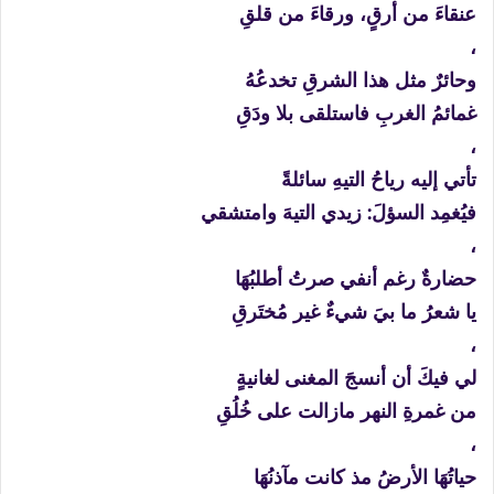
عنقاءَ من أرقٍ، ورقاءَ من قلقِ
،
وحائرٌ مثل هذا الشرقِ تخدعُهُ
غمائمُ الغربِ فاستلقى بلا ودَقِ
،
تأتي إليه رياحُ التيهِ سائلةً
فيُغمِد السؤلَ: زيدي التيهَ وامتشقي
،
حضارةٌ رغم أنفي صرتُ أطلبُهَا
يا شعرُ ما بيَ شيءٌ غير مُختَرقِ
،
لي فيكَ أن أنسجَ المغنى لغانيةٍ
من غمرةِ النهر مازالت على خُلُقِ
،
حياتُهَا الأرضُ مذ كانت مآذنُهَا