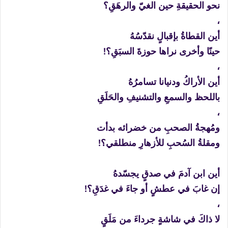
نحو الحقيقةِ حين الغيّ والرهَقِ؟
،
أين القطاةُ بإقبالٍ نقدّسُهُ
حينًا وأخرى نراها حوزةَ السبَقِ؟!
،
أين الأراكُ ودنيانا تسامرُهُ
باللحظ والسمعِ والتشنيفِ والحَلَقِ
،
ومُهجةُ الصحبِ من خضرائه بدأت
ومقلةُ السُحبِ للأزهارِ منطلقي؟!
أين ابن آدمَ في صدقٍ يجسّدهُ
إن غابَ في عطشٍ أو جاءَ في غدَقِ؟!
،
لا ذاكَ في شاشةٍ جرداءَ من مَلَقٍ