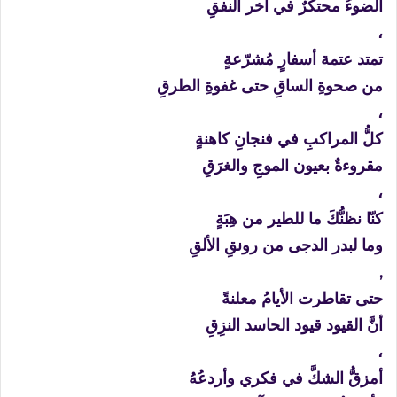
الضوءُ محتكرٌ في آخر النفقِ
،
تمتد عتمة أسفارٍ مُشرّعةٍ
من صحوةِ الساقِ حتى غفوةِ الطرقِ
،
كلُّ المراكبِ في فنجانِ كاهنةٍ
مقروءةٌ بعيون الموجِ والغرَقِ
،
كنّا نظنُّكَ ما للطير من هِبَةٍ
وما لبدر الدجى من رونقِ الألقِ
,
حتى تقاطرت الأيامُ معلنةً
أنَّ القيود قيود الحاسد النزِقِ
،
أمزقُّ الشكَّ في فكري وأردعُهُ