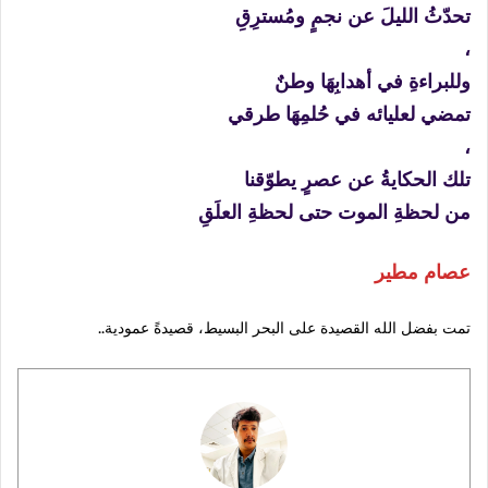
تحدّثُ الليلَ عن نجمٍ ومُسترِقِ
،
وللبراءةِ في أهدابِهَا وطنٌ
تمضي لعليائه في حُلمِهَا طرقي
،
تلك الحكايةُ عن عصرٍ يطوّقنا
من لحظةِ الموت حتى لحظةِ العلَقِ
عصام مطير
تمت بفضل الله القصيدة على البحر البسيط، قصيدةً عمودية..