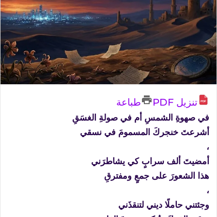
تنزيل PDF
طباعة
في صهوةِ الشمسِ أم في صولةِ الغسَقِ
أشرعتَ خنجركَ المسمومَ في نسقي
،
أمضيتَ ألف سرابٍ كي يشاطرَني
هذا الشعورَ على جمعٍ ومفترقِ
،
وجئتني حاملًا ديني لتنقذَني