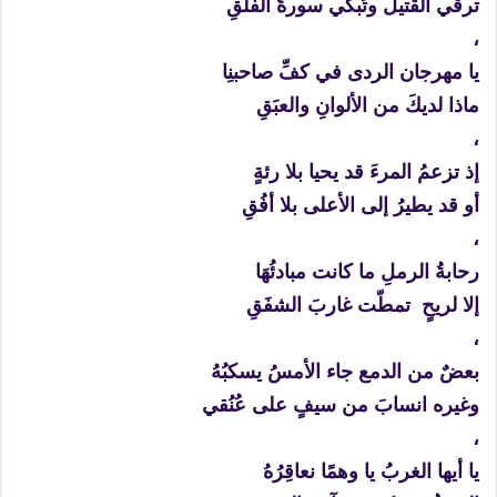
ترقي القتيلَ وتُبكي سورةَ الفلقِ
،
يا مهرجان الردى في كفِّ صاحبنِا
ماذا لديكَ من الألوانِ والعبَقِ
،
إذ تزعمُ المرءَ قد يحيا بلا رئةٍ
أو قد يطيرُ إلى الأعلى بلا أفُقِ
،
رحابةُ الرملِ ما كانت مبادئُهَا
إلا لريحٍ تمطّت غاربَ الشفَقِ
،
بعضٌ من الدمع جاء الأمسُ يسكبُهُ
وغيره انسابَ من سيفٍ على عُنُقي
،
يا أيها الغربُ يا وهمًا نعاقِرُهُ