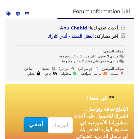
Forum Information
أحدث عضو لدينا:
Abu Chahid
آخر مشاركة:
العقل الممتد - أندي كلارك
أيقونات المنتدى:
منتدى لا يحتوي على مشاركات غير مقروءة
منتدى يحتوي على مشاركات غير مقروءة
أيقونات الموضوع:
لم يتم الرد
تم الردّ
نشط
ساخن
مثبت
لم تتم الموافقة
محلولة
خاص
مُغلق
كن معنا
!
الإبداع ثقافة وتواصل .
اشترك للحصول على أحدث
منشوراتنا الأسبوعية في
صندوق الوارد الخاص بك.
لن نرسل لك بريد عشوائي