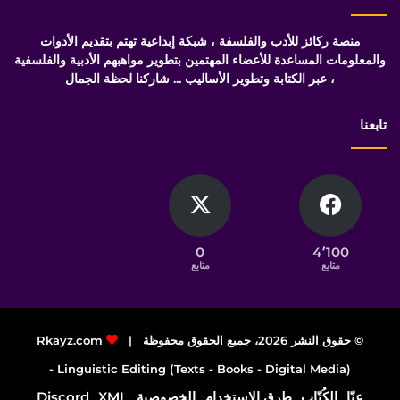
منصة ركائز للأدب والفلسفة ، شبكة إبداعية تهتم بتقديم الأدوات
والمعلومات المساعدة للأعضاء المهتمين بتطوير مواهبهم الأدبية والفلسفية
، عبر الكتابة وتطوير الأساليب ... شاركنا لحظة الجمال
تابعنا
0
4٬100
متابع
متابع
© حقوق النشر 2026، جميع الحقوق محفوظة |
Rkayz.com
Linguistic Editing (Texts - Books - Digital Media) -
عنّا
الكُتّاب
طرق الاستخدام
الخصوصية
XML
Discord