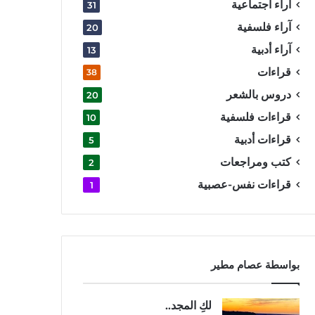
آراء اجتماعية
31
آراء فلسفية
20
آراء أدبية
13
قراءات
38
دروس بالشعر
20
قراءات فلسفية
10
قراءات أدبية
5
كتب ومراجعات
2
قراءات نفس-عصبية
1
بواسطة عصام مطير
لكِ المجد..