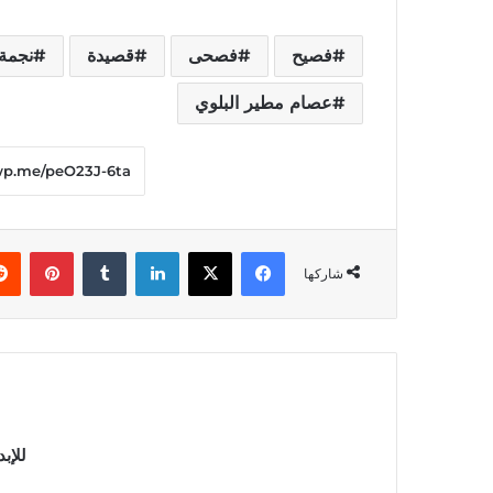
فصيح
فصحى
قصيدة
نجمة 
عصام مطير البلوي
فيسبوك
‫X
لينكدإن
بينت
شاركها
للإب