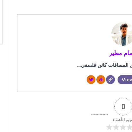
ام مطير
المسافات كائن فلسفي...
View
0
ييم الأعضاء