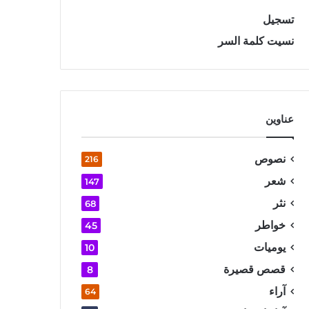
تسجيل
نسيت كلمة السر
عناوين
نصوص
216
شعر
147
نثر
68
خواطر
45
يوميات
10
قصص قصيرة
8
آراء
64