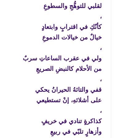
لقلبي للتوهُّجِ والسطوعِ
،
كأنّكِ في اقترابٍ وابتعادٍ
خيالٌ من خيالات الدموعِ
،
ولي في عقرب الساعاتِ سربٌ
من الأحلام كالنبضِ الصريعِ
،
قفي والتائهُ الحيرانُ يحكي
على أشلائهِ، إنْ تستطيعي
،
كذاكرةٍ تنادي في خريفٍ
وأزهارٍ تلبّي في ربيعِ