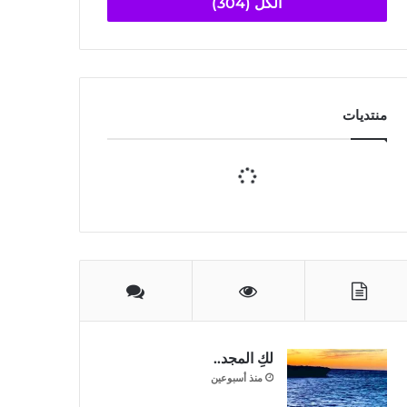
الكل (304)
منتديات
لكِ المجد..
منذ أسبوعين