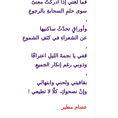
فما لغتي إذا أدركتُ معنىً
سوى حلمِ السحابةِ بالرجوعِ
،
وأوراقٍ تحدّثُ ساكنيها
عن الشعراءِ في كنَفِ الشموعِ
،
قفي يا نجمةَ الليلِ اعترافًا
وذوبي رغم إنكار الجميعِ
،
بقافيتي ولحني وابتهالي
وإنْ نصحوكِ، كلّا لا تطيعي !
عصام مطير