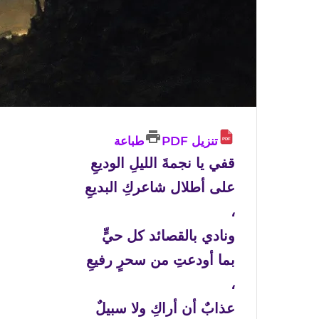
تنزيل PDF
طباعة
قفي يا نجمةَ الليلِ الوديعِ
على أطلال شاعركِ البديعِ
،
ونادي بالقصائد كل حيٍّ
بما أودعتِ من سحرٍ رفيعِ
،
عذابٌ أن أراكِ ولا سبيلٌ