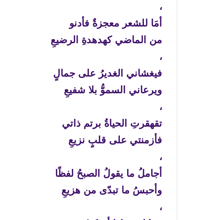
،
أمَا للشعر معجزةٌ فأدنو
من الماضي كهدهدةِ الرضيعِ
،
فيغشاني الغديرُ على جمالٍ
ويرعاني السموُّ بلا شفيعِ
،
تقهقرتِ الحياةُ برتم ذاتي
فأزمنتي على قلبٍ نزيعِ
،
أجاملُ ما يقولُ الصبحُ لفظًا
وأحبسُ ما تبدّى من هزيعِ
،