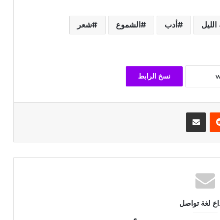
الليل
أدب
الشموع
شعر
نسخ الرابط
يريست
مشاركة عبر البريد
داع لغة تواصل