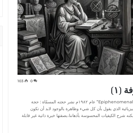
103
0
(١)
الفيلسوف الإسترالي فرانك جاكسون في ورقته “Epiphenomenal Qualia” عام ١٩٨٢م نشر حجته المسمّاة : حجة
يائية الذي يقول بأن كل شيء وظاهرة بالوجود لابد أن تكون
نه شرح الكيفيات المحسوسة بأذهاننا،بصفتها خبرة ذاتية غير قابلة