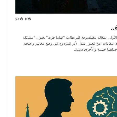
73
0
.
(Trolley Problem) في صورتها الأولى بمقالة للفيلسوفة البريطانية ”فيليبا فوت“ بعنوان "مشكلة
وج" عام 1967م حين تقدمت بعدة انتقادات عن قصور مبدأ الأثر المزدوج في وضع معايير واضحة
حداهما حسنة والأخرى سيئة..