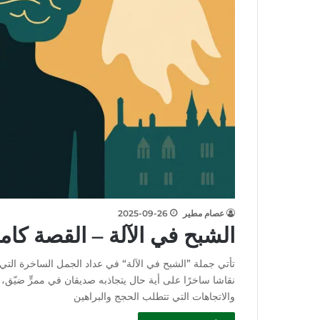
عصام مطير
2025-09-26
الشبح في الآلة – القصة كام
تأتي جملة ”الشبح في الآلة“ في عداد الجمل الساخرة التي 
نقاشا ساخرًا على أية حال يتجاذبه صديقان في ممرٍّ ضيّق، بل
والاتجاهات التي تتطلب الحجج والبراهين