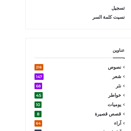
تسجيل
نسيت كلمة السر
عناوين
نصوص
216
شعر
147
نثر
68
خواطر
45
يوميات
10
قصص قصيرة
8
آراء
64