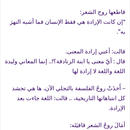
قاطعها روح الشعر:
“إن كانت الإرادة هي فقط الإنسان فما أشبه النهرَ
به”.
قالت: أعني إرادة المعنى.
قال : أيّ معنى يا ابنة الزنادقة؟!.. إنما المعاني وليدة
اللغة واللغة لا إرادة لها
– أَخذَتْ روحُ الفلسفة بالتجلي الآن، ها هي تحشد
كل انتباهاتها التاريخية، .. قالت: اللغة جاءت بعد
الإرادة.
أمَالَ روحُ الشعر قافيَتَه: