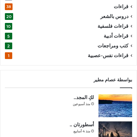
قراءات
38
دروس بالشعر
20
قراءات فلسفية
10
قراءات أدبية
5
كتب ومراجعات
2
قراءات نفس-عصبية
1
بواسطة عصام مطير
لكِ المجد..
منذ أسبوعين
أسطورتان ..
منذ 4 أسابيع