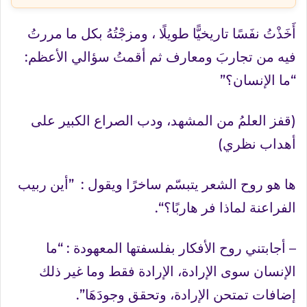
أَخَذْتُ نفَسًا تاريخيًّا طويلًا ، ومزجْتُهُ بكل ما مررتُ
فيه من تجاربَ ومعارف ثم أقمتُ سؤالي الأعظم:
“ما الإنسان؟”
(قفز العلمُ من المشهد، ودب الصراع الكبير على
أهداب نظري)
ها هو روح الشعر يتبسّم ساخرًا ويقول : ”أين ربيب
الفراعنة لماذا فر هاربًا؟“.
– أجابتني روح الأفكار بفلسفتها المعهودة : “ما
الإنسان سوى الإرادة، الإرادة فقط وما غير ذلك
إضافات تمتحن الإرادة، وتحقق وجودَهَا”.