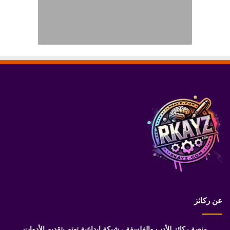
عن ركائز
منصة ركائز للأدب والفلسفة ، شبكة إبداعية تهتم بتقديم الأدوات