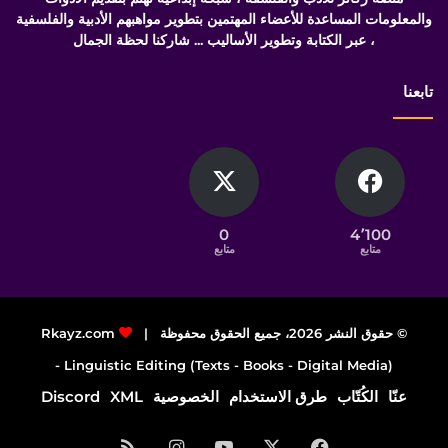
والمعلومات المساعدة للأعضاء المهتمين بتطوير مواهبهم الأدبية والفلسفية
، عبر الكتابة وتطوير الأساليب ... شاركنا لحظة الجمال
تابعنا
0
4٬100
متابع
متابع
© حقوق النشر 2026، جميع الحقوق محفوظة |
Rkayz.com
Linguistic Editing (Texts - Books - Digital Media) -
عنّا
الكُتّاب
طرق الاستخدام
الخصوصية
XML
Discord
فيسبوك
‫X
‫YouTube
انستقرام
ملخص