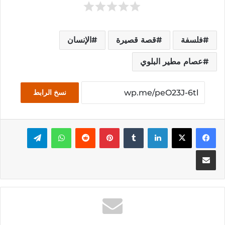
فلسفة
قصة قصيرة
الإنسان
عصام مطير البلوي
نسخ الرابط
فيسبوك
‫X
لينكدإن
بينتيريست
واتساب
تيلقرام
مشاركة عبر البريد