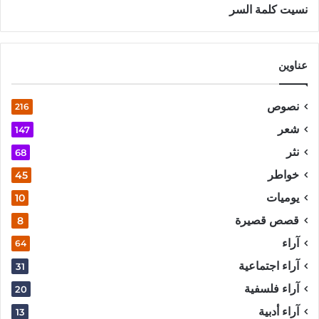
نسيت كلمة السر
عناوين
نصوص
216
شعر
147
نثر
68
خواطر
45
يوميات
10
قصص قصيرة
8
آراء
64
آراء اجتماعية
31
آراء فلسفية
20
آراء أدبية
13