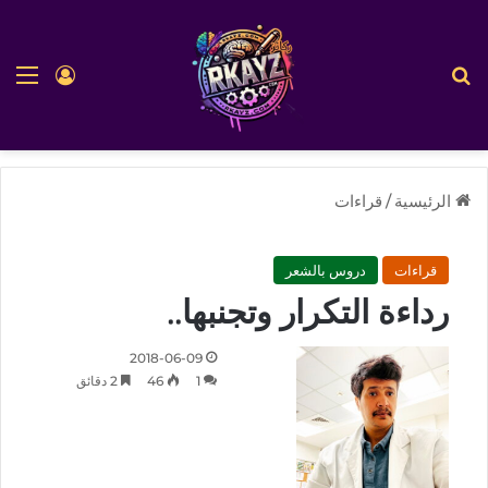
بحث عن
الق
تسجيل ا
الرئيسية
/
قراءات
قراءات
دروس بالشعر
رداءة التكرار وتجنبها..
2018-06-09
1
46
2 دقائق