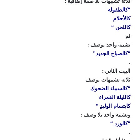
ثلاثة تشبيهات بلا صفة إضافية :
“كالطفولة
كالأحلام
كاللحن “
ثم
تشبيه واحد بوصف :
“كالصباح الجديد”
،
البيت الثاني :
ثلاثة تشبيهات بوصف
“كالسماء الضحوك
كالليلة القمراء
كابتسام الوليدِ “
وتشبيه واحد بلا وصف :
“كالورد “
،