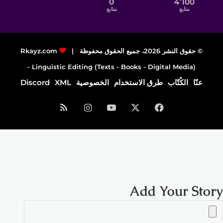
0
4٬100
متابع
متابع
© حقوق النشر 2026، جميع الحقوق محفوظة |
Rkayz.com
Linguistic Editing (Texts - Books - Digital Media) -
عنّا
الكُتّاب
طرق الاستخدام
الخصوصية
XML
Discord
فيسبوك
‫X
‫YouTube
انستقرام
ملخص
الموقع
RSS
Add Your Story