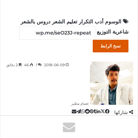
الوسوم
أدب
التكرار
تعليم الشعر
دروس بالشعر
شاعرية التوزيع
نسخ الرابط
2018-06-09
1
46
2 دقائق
عصام مطير
‫X
تيلقرام
لينكدإن
واتساب
مشاركة
فيسبوك
بينتيريست
شاركها
عبر
البريد