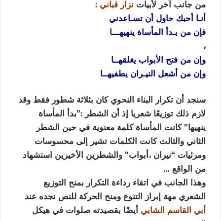
من جانب آخر لأبيات
نزار قباني
:
أنـا أحبك حاول أن تسـاعدني
فإن من بـدأ المأساة ينهيهـــا
،
وإن من فتح الأبواب يغلقهــا
وإن من أشعل النيـران يطفيهــا
سنجد أن تكرار البناء النحوي كان بثلاثة شطور فقط وقد
لازم ذلك توزيعًا شعريا إذ أن الشطر :”بدأ المأساة
ينهيها” كانت المأساة كلمة معنوية في حين الشطر
الثاني والثالث كانت الكلمات تشير إلى محسوسات
ومرئيات “نيران ،أبواب” والشطرين الأخيرين استشهاد
من الواقع …
وهذا الجانب في اتقاء رداءة التكرار بمنح التوزيع
الشعري مهة إبراز التنوع ومنح الحركة للنص نجده عند
أبي القاسم الشابي
أيضًا بقصيدته
صلوات في هيكل