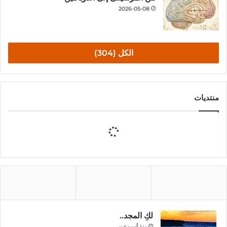
2026-05-08
الكل (304)
منتديات
لكِ المجد..
منذ أسبوعين