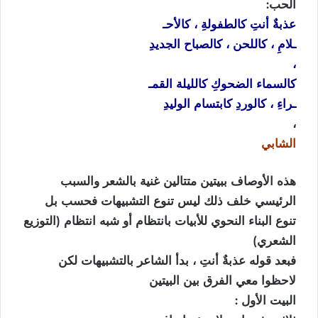
الحب
:
عذبةٌ أنتِ كالطفولةِ ، كالأحـ
ـلامِ ، كاللحن ، كالصباح الجديدِ
،
كالسماء الضحوكِ كالليلة القمـ
ـراءِ ، كالوردِ كابتسام الوليدِ
،
الشابي
هذه الأوصاف ببيتين متتالين غنية بالشعر والسبب
الرئيسي خلف ذلك ليس تنوع التشبيهات فحسب بل
تنوع البناء النحوي للأبيات بانتظام أو شبه انتظام (التوزيع
الشعري)
فبعد قوله عذبةٌ أنتِ ، بدأ الشاعر بالتشبيهات لكن
لاحظوا معي الفرق بين البيتين
البيت الأول :