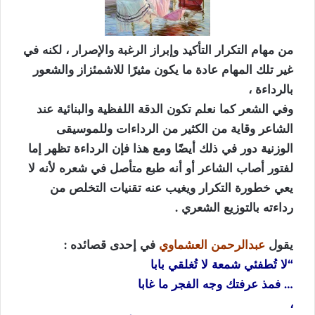
من مهام التكرار التأكيد وإبراز الرغبة والإصرار ، لكنه في
غير تلك المهام عادة ما يكون مثيرًا للاشمئزاز والشعور
بالرداءة ،
وفي الشعر كما نعلم تكون الدقة اللفظية والبنائية عند
الشاعر وقاية من الكثير من الرداءات وللموسيقى
الوزنية دور في ذلك أيضًا ومع هذا فإن الرداءة تظهر إما
لفتور أصاب الشاعر أو أنه طبع متأصل في شعره لأنه لا
يعي خطورة التكرار ويغيب عنه تقنيات التخلص من
رداءته بالتوزيع الشعري .
يقول
عبدالرحمن العشماوي
في إحدى قصائده :
“لا تُطفئي شمعة لا تُغلقي بابا
… فمذ عرفتك وجه الفجر ما غابا
،