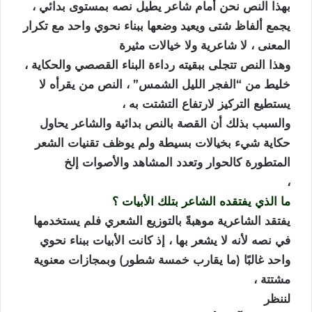
بهذا النص نحن أمام شاعر يطيل نصه بمستوى بدائي ،
يجمع ألفاظ شتى ويعيد وضعها ببناء نحوي واحد مع تكرار
المعنى ، لا شاعرية ولا خيالات مثيرة
وهذا النص تتجلى ببقيته رداءة البناء القصصي والحكاية ،
خليط من “الفجر الليل الشمس” ، النص من يقرأه لا
يستطيع التركيز لارتفاع التشتت به ،
والسبب بذلك أن القصة بالنص بدائية والشاعر يحاول
حكاية شيء بخيالات بسيطة ولم يوظف تقنيات الشعر
المتطورة كالحوار وتعدد المشاهد والأصوات إلخ
،
ما الذي يفتقده الشاعر بتلك الأبيات ؟
يفتقد الشاعرية موهبةً بالتوزيع الشعري فلم يستخدمها
في نصه لأنه لا يشعر بها ، إذ كانت الأبيات ببناء نحوي
واحد غالبًا (ما يقارب خمسة شطور) وبمجازات معنوية
مشتتة ،
لننظر