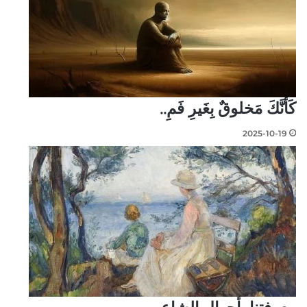
كَأَنَّكَ مَخلوقٌ بِغَيرِ فَمِ..
2025-10-19