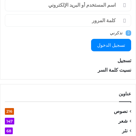
تذكرني
تسجيل الدخول
تسجيل
نسيت كلمة السر
عناوين
نصوص
216
شعر
147
نثر
68