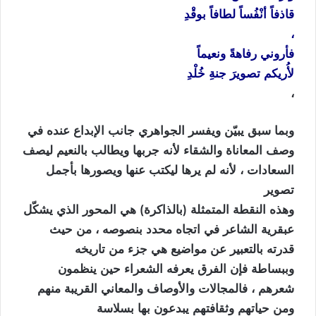
قاذفاً أنْفُساً لطافاً بوقْدِ
،
فأروني رفاهةً ونعيماً
لأُريكم تصويرَ جنةِ خُلْدِ
،
وبما سبق يبيّن ويفسر الجواهري جانب الإبداع عنده في
وصف المعاناة والشقاء لأنه جربها ويطالب بالنعيم ليصف
السعادات ، لأنه لم يرها ليكتب عنها ويصورها بأجمل
تصوير
وهذه النقطة المتمثلة (بالذاكرة) هي المحور الذي يشكّل
عبقرية الشاعر في اتجاه محدد بنصوصه ، من حيث
قدرته بالتعبير عن مواضيع هي جزء من تاريخه
وببساطة فإن الفرق يعرفه الشعراء حين ينظمون
شعرهم ، فالمجالات والأوصاف والمعاني القريبة منهم
ومن حياتهم وثقافتهم يبدعون بها بسلاسة