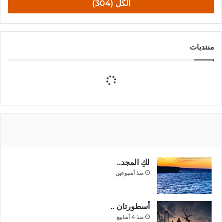
الكل (304)
منتديات
لكِ المجد..
منذ أسبوعين
أسطورتان ..
منذ 4 أسابيع