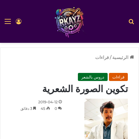
بحث عن
الق
تسجيل ا
الرئيسية
/
قراءات
قراءات
دروس بالشعر
تكوين الصورة الشعرية
2019-04-12
0
45
3 دقائق