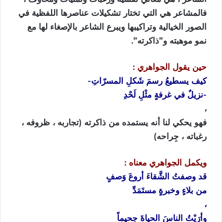
‏فالمشاعر هي التي تختار تشكيلات عناصرها اللفظية في
الصور الخيالية وتراكيبها ويبرع الشاعر بالإصغاء لها مع
نمو موهبته و”ذاكرته”.
حين يقول الجواهري :
كيف يسطيعُ رسمَ شَكلِ المسرّاتِ-
-نزيلٌ في غرفةٍ مثْلِ لَحْدِ
،
فهو يحكي لنا أنه يستمده من ذاكرته (تجاربه ، ظروفه ،
رغباته ، جِراحه)
ويكمل الجواهري معناه :
قد وصفتُ الشَّقاءَ أروعَ وَصفٍ
من بلاءٍ وخبرةٍ مستَمَدِّ
،
وأرَيْتُ الناسَ الحياةَ جحيماً