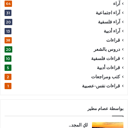
آراء
64
آراء اجتماعية
31
آراء فلسفية
20
آراء أدبية
13
قراءات
38
دروس بالشعر
20
قراءات فلسفية
10
قراءات أدبية
5
كتب ومراجعات
2
قراءات نفس-عصبية
1
بواسطة عصام مطير
لكِ المجد..