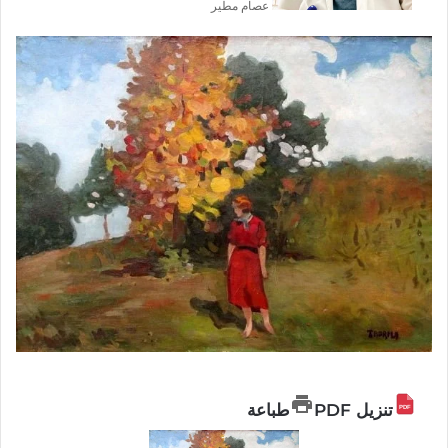
عصام مطير
تنزيل PDF
طباعة