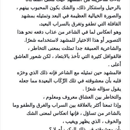
بالرحيل واستنكار ذلك، والشك بكون المحبوب بينهم ،
‏والصورة الخيالية العظيمة في البعد وتمثيله بمشهد
القافلة التي تطفو وتغرق بالسراب البعيد،
‏وهو انعكاس لما في الشاعر من عذاب دفعه نحو هذا
التصوير أو هذا الاختيار للمشهد لاستخدامه شعرًا.
‏والشاعرية العميقة جدا تمثلت بمعنى التخاطر ،
‏فالقوافل كثيرة التي تأخذ بالابتعاد ، لكن شعور العاشق
أعلى .
‏فالمشهد حين تمثيله مع الشاعر فإنه ذلك الذي وخزَه
قلبه بأن معشوقته في تلك الرِّكَاب البعيدة مما جعله
يقول سؤاله شعرًا .
‏والتخاطر بين العشاق معروف ومعلوم ،
وإذا تمعنا أكثر بالعلاقة بين السراب والغرق والطفو وما
بالشاعر من تساؤل ، فإنها انعكاس لمعنى الشك
والخوف ، الذي يظهر ويغيب ،
‏بأن معشوقته في ذلك الركب أم لا ؟