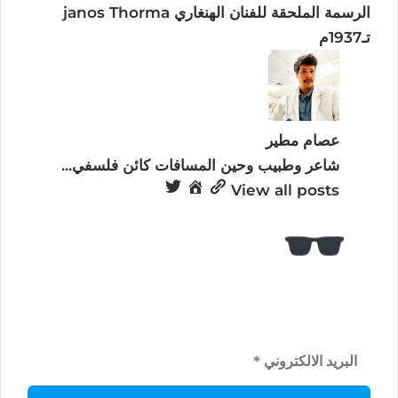
الرسمة الملحقة للفنان الهنغاري janos Thorma
تـ1937م
عصام مطير
شاعر وطبيب وحين المسافات كائن فلسفي...
View all posts
كُن معنا!
ستصلك منشوراتنا كل أسبوع عن الجديد
والمثير بعالم الشعر والفلسفة