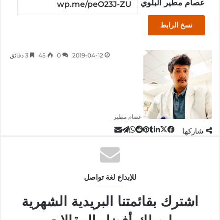
عصام مطير البلوي
نسخ الرابط
2019-04-12
0
45
3 دقائق
عصام مطير
‫X
تيلقرام
لينكدإن
واتساب
مشاركة
فيسبوك
بينتيريست
شاركها
عبر
البريد
للإبداع لغة تواصل
اشترك بقائمتنا البريدية الشهرية