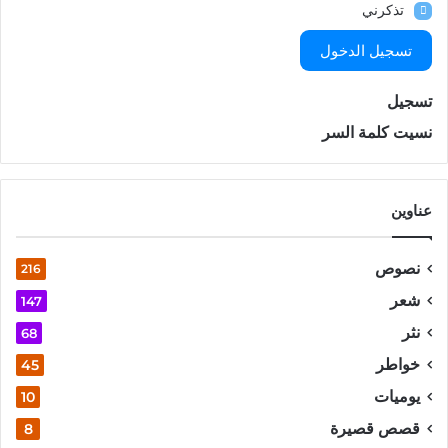
تذكرني
تسجيل الدخول
تسجيل
نسيت كلمة السر
عناوين
نصوص
216
شعر
147
نثر
68
خواطر
45
يوميات
10
قصص قصيرة
8