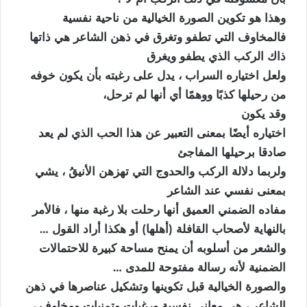
‏وهذا هو تكوين الصورة الخيالية من ناحية نفسية
‏فالمخاوف التي تطفو وتغرق في ذهن الشاعر هي ذاتها
ذاك الركب الذي يطفو ويغرق
‏ولعل اختياره السراب ، يدل على رغبته بأن يكون خوفه
من رحيلها كذبًا ووهمًا أي أنها لم ترحل،
‏وقد يكون
‏اختياره أيضًا بمعنى التعبير عن هذا الحب الذي لم يعد
صادقا برحيلها المفاجئ
‏ولربما دلالة الركب والحدوج التي تهزهن الأنيقُ ، يشي
بمعنى نفسي عند الشاعر
‏مفاده الضمني العميق أنها رحلت بلا رغبة منها ، فالأمر
بالنهاية لأصحاب القافلة (أهلها) أو هكذا أراد القول …
‏والشعر من أسلوبه أن يمنح مساحة كبيرة للاحتمالات
الضمنية لأنه رسالة مفتوحة للمدى …
‏والصورة الخيالية قبل تكوينها وتشكيل عناصرها في ذهن
الشاعر ، هي معاني نفسية ورغبات وتمنيات ومخاوف ،