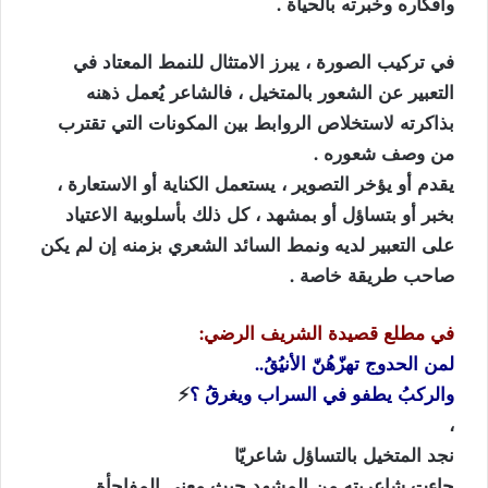
وأفكاره وخبرته بالحياة .
في تركيب الصورة ، يبرز الامتثال للنمط المعتاد في
التعبير عن الشعور بالمتخيل ، فالشاعر يُعمل ذهنه
بذاكرته لاستخلاص الروابط بين المكونات التي تقترب
من وصف شعوره .
يقدم أو يؤخر التصوير ، يستعمل الكناية أو الاستعارة ،
بخبر أو بتساؤل أو بمشهد ، كل ذلك بأسلوبية الاعتياد
على التعبير لديه ونمط السائد الشعري بزمنه إن لم يكن
صاحب طريقة خاصة .
في مطلع قصيدة الشريف الرضي:
لمن الحدوج تهزّهُنّ الأنيُقُ..
‏والركبُ يطفو في السراب ويغرقُ ؟
⚡️
،
نجد المتخيل بالتساؤل شاعريّا
جاءت شاعريته من المشهد حيث معنى المفاجأة