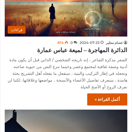
قراءات
عصام مطير
2024-07-23
0
814
الدائرة المهاجرة – لميعة عباس عمارة
الشعر مذكرة الشاعر ، إنه تاريخه الشخصي / الذاتي قبل أن يكون مادة
أدبية وصفة ثقافية لمجتمع وعصر وحينما ننزع النص من حيوية صاحبه
ونجعله في إطار التركيب والبنية ، سنفعل ما يفعله أهل التشريح بجثة
هامدة ، سنعرف تفاصيل الأعضاء والأنسجة ، مواضعها وعلاقاتها، لكننا لن
نعرف الروح أو الأصح الحياة
أكمل القراءة »