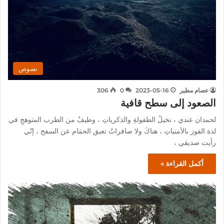
نصوص
عصام مطير
2023-05-16
0
306
الصعود إلى سطح قافية
لحمدان عندي ، نخيلُ الطفولةِ والذكرياتِ ، وطيفٌ من الطرب المتوهجِ في
لذة الفوز بالأمنياتِ ، هناكَ ولا صافراتٌ تعيق الحمَام عن السفح ، إنّي
رأيت صديقي ،
أكمل القراءة »