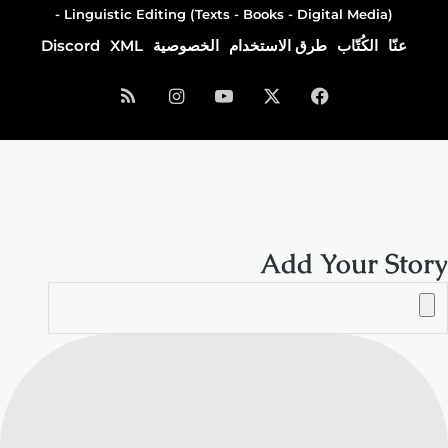
Linguistic Editing (Texts - Books - Digital Media) -
عنّا
الكُتّاب
طرق الاستخدام
الخصوصية
XML
Discord
فيسبوك
‫X
‫YouTube
انستقرام
ملخص
الموقع
RSS
Add Your Story