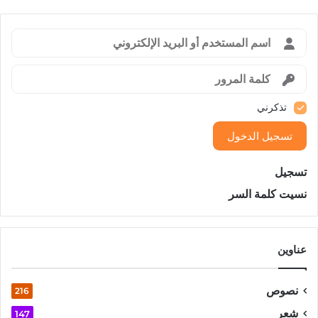
تذكرني
تسجيل الدخول
تسجيل
نسيت كلمة السر
عناوين
نصوص
216
شعر
147