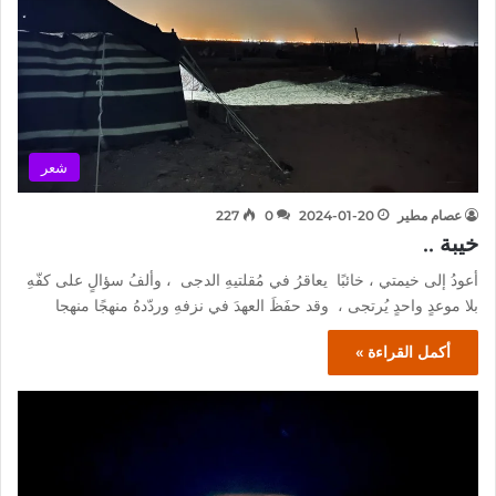
شعر
عصام مطير
2024-01-20
0
227
خيبة ..
أعودُ إلى خيمتي ، خائبًا يعاقرُ في مُقلتيهِ الدجى ، وألفُ سؤالٍ على كفّهِ
بلا موعدٍ واحدٍ يُرتجى ، وقد حفَظَ العهدَ في نزفهِ وردّدهُ منهجًا منهجا
أكمل القراءة »