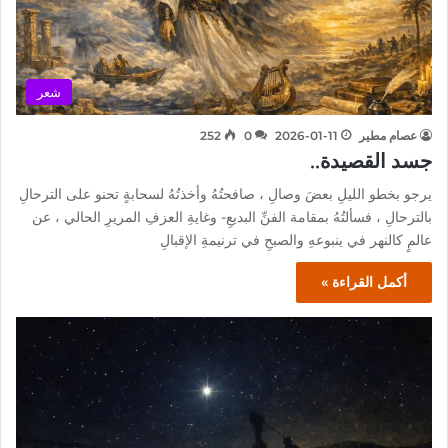
شعر
عصام مطير
2026-01-11
0
252
جسد القصيدة..
يرجو بخطو الليلِ بعضَ وصالِ ، صافحتُهُ وأخذتُهُ لسحابةٍ تحنو على الترحالِ
بالترحالِ ، فسألتُهُ بمقامة الفنِّ البديعِ- وغايةِ العزفِ المريرِ الحالي ، عن
عالمٍ كالنهر في ينبوعهِ والصبحِ في ترنيمةِ الإقبالِ
أكمل القراءة »