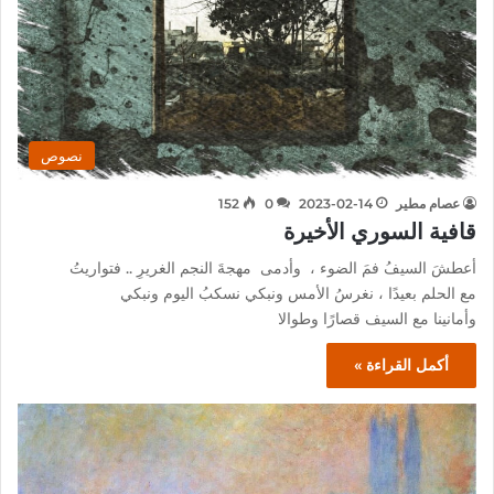
نصوص
عصام مطير
2023-02-14
0
152
قافية السوري الأخيرة
أعطشَ السيفُ فمَ الضوء ، وأدمى مهجةَ النجم الغريرِ .. فتواريتُ
مع الحلم بعيدًا ، نغرسُ الأمس ونبكي نسكبُ اليوم ونبكي
وأمانينا مع السيف قصارًا وطوالا
أكمل القراءة »