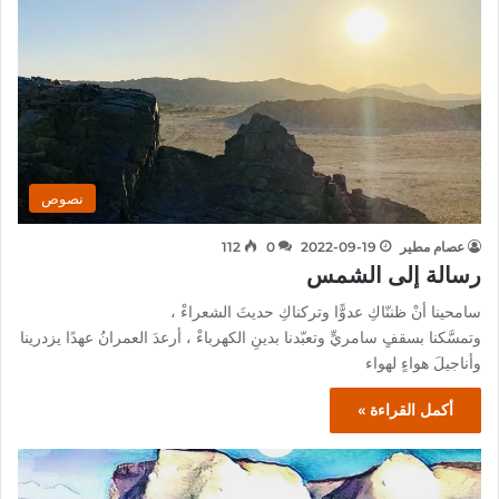
نصوص
عصام مطير
2022-09-19
0
112
رسالة إلى الشمس
سامحينا أنْ ظننّاكِ عدوًّا وتركناكِ حديثَ الشعراءْ ،
وتمسَّكنا بسقفٍ سامريٍّ وتعبّدنا بدينِ الكهرباءْ ، أرعدَ العمرانُ عهدًا يزدرينا
وأناجيلَ هواءٍ لهواء
أكمل القراءة »