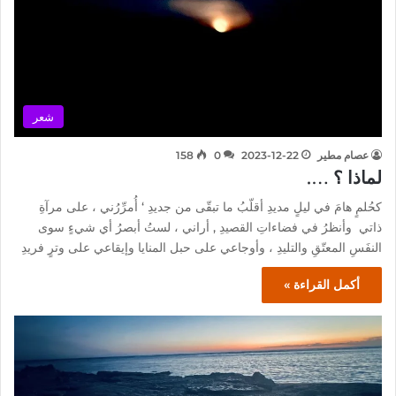
شعر
عصام مطير
2023-12-22
0
158
لماذا ؟ ….
كحُلمٍ هامَ في ليلٍ مديدِ أقلّبُ ما تبقّى من جديدِ ‘ أُمرِّرُني ، على مرآةِ
ذاتي وأنظرُ في فضاءاتِ القصيدِ , أراني ، لستُ أبصرُ أي شيءٍ سوى
النفَسِ المعتّقِ والتليدِ ، وأوجاعي على حبل المنايا وإيقاعي على وترٍ فريدِ
أكمل القراءة »