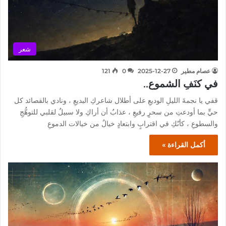
شعر
عصام مطير
2025-12-27
0
121
في كنَفِ الشموع..
قفي يا نجمةَ الليلِ الوديعِ على أطلال شاعركِ البديعِ ، ونادي بالقصائد كل
حيٍّ بما أودعتِ من سحرٍ رفيعِ ، عذابٌ أن أراكِ ولا سبيلٌ لقلبي للتوهُّجِ
والسطوعِ ، كأنّكِ في اقترابٍ وابتعادٍ خيالٌ من خيالات الدموعِ
أكمل القراءة »