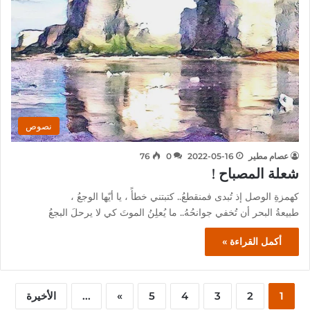
نصوص
عصام مطير
2022-05-16
0
76
شعلة المصباح !
كهمزةِ الوصل إذ تُبدى فمنقطعُ.. كتبتني خطأً ، يا أيّها الوجعُ ،
طبيعةُ البحر أن تُخفي جوانحُهُ.. ما يُعلِنُ الموتَ كي لا يرحلَ البجعُ
أكمل القراءة »
1
2
3
4
5
»
...
الأخيرة