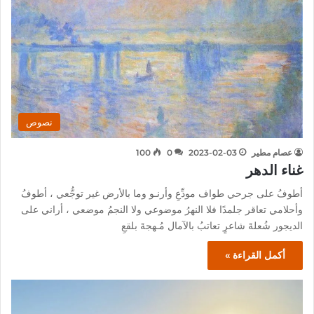
نصوص
عصام مطير
2023-02-03
0
100
غناء الدهر
أطوفُ على جرحي طواف مودِّعِ وأرنـو وما بالأرض غير توجُّعي ، أطوفُ
وأحلامي تعاقر جلمدًا فلا النهرُ موضوعي ولا النجمُ موضعي ، أراني على
الديجور شُعلةَ شاعرٍ تعاتبُ بالآمال مُـهجةَ بلقعِ
أكمل القراءة »