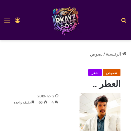
بحث عن
الق
تسجيل ا
الرئيسية
/
نصوص
نصوص
شعر
العطر ..
2019-12-12
4
63
دقيقة واحدة