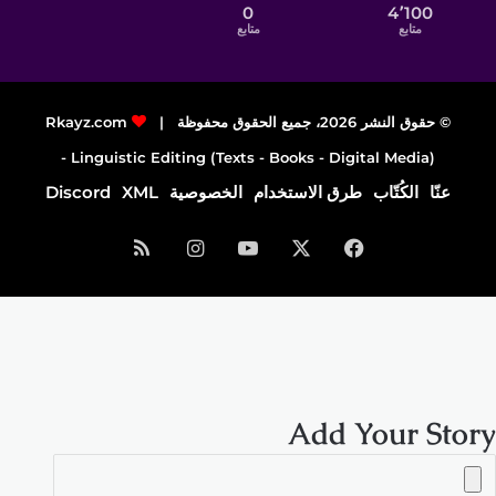
0
4٬100
متابع
متابع
© حقوق النشر 2026، جميع الحقوق محفوظة |
Rkayz.com
Linguistic Editing (Texts - Books - Digital Media) -
عنّا
الكُتّاب
طرق الاستخدام
الخصوصية
XML
Discord
فيسبوك
‫X
‫YouTube
انستقرام
ملخص
الموقع
RSS
Add Your Story