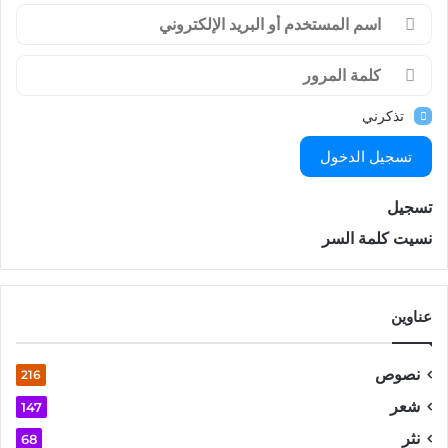
تذكرني
تسجيل الدخول
تسجيل
نسيت كلمة السر
عناوين
نصوص
216
شعر
147
نثر
68