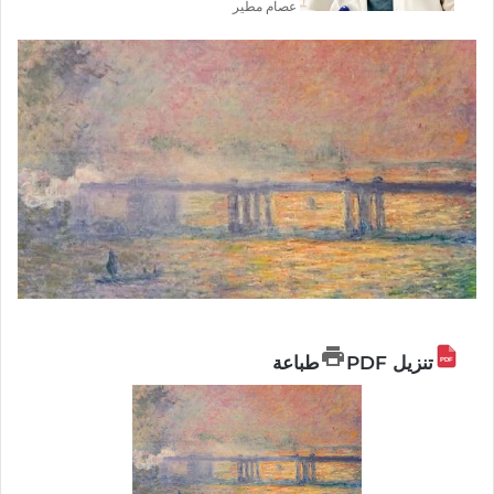
عصام مطير
تنزيل PDF
طباعة