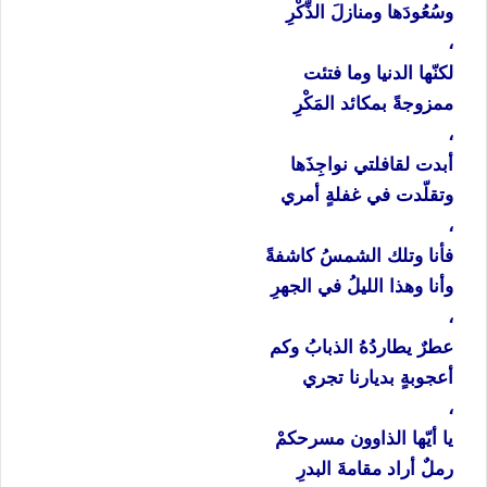
وسُعُودَها
ومنازلَ
الذِّكْرِ
،
لكنّها
الدنيا
وما
فتئت
ممزوجةً
بمكائد
المَكْرِ
،
أبدت
لقافلتي
نواجِذَها
وتقلّدت
في
غفلةٍ
أمري
،
فأنا
وتلك
الشمسُ
كاشفةً
وأنا
وهذا
الليلُ
في
الجهرِ
،
عطرٌ
يطاردُهُ
الذبابُ
وكم
أعجوبةٍ
بديارنا
تجري
،
يا
أيّها
الذاوون
مسرحكمْ
رملٌ
أراد
مقامةَ
البدرِ