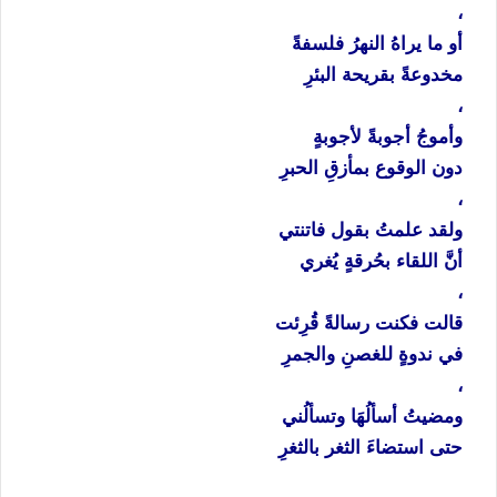
،
أو
ما
يراهُ
النهرُ
فلسفةً
مخدوعةً
بقريحة
البئرِ
،
وأموجُ
أجوبةً
لأجوبةٍ
دون
الوقوع
بمأزقِ
الحبرِ
،
ولقد
علمتُ
بقول
فاتنتي
أنَّ
اللقاء
بحُرقةٍ
يُغري
،
قالت
فكنت
رسالةً
قُرِئت
في
ندوةٍ
للغصنِ
والجمرِ
،
ومضيتُ
أسألُهَا
وتسألُني
حتى
استضاءَ
الثغر
بالثغرِ