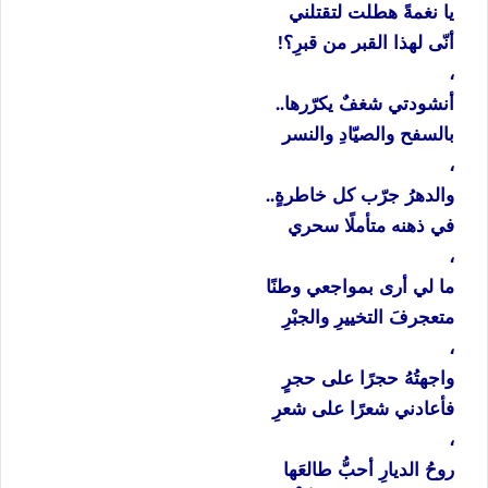
يا
نغمةً
هطلت
لتقتلني
أنّى
لهذا
القبر
من
قبرِ؟
!
،
أنشودتي
شغفٌ
يكرّرها
..
بالسفح
والصيّادِ
والنسر
،
والدهرُ
جرّب
كل
خاطرةٍ
..
في
ذهنه
متأملًا
سحري
،
ما
لي
أرى
بمواجعي
وطنًا
متعجرفَ
التخييرِ
والجبْرِ
،
واجهتُهُ
حجرًا
على
حجرٍ
فأعادني
شعرًا
على
شعرِ
،
روحُ
الديارِ
أحبُّ
طالعَها