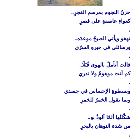
حزنُ
النجوم
بمرسمِ
الفجرِ
..
كعواءِ
عاصفةٍ
على
قصرِ
،
تهفو
ويأتي
الصبحُ
موعدَه
..
ورسائلي
في
حبرهِ
السرّي
،
قالت
أتأملُ
بالهوى
قُبَلًا
..
كم
أنت
موهومٌ
ولا
تدري
،
وبسطوةِ
الإحساس
في
جسدي
وبما
يقول
الخمرُ
للخمرِ
،
شكّلتُها
ألمًا
ألوذُ
بهِ
..
من
شدة
التوهان
بالبحرِ
،