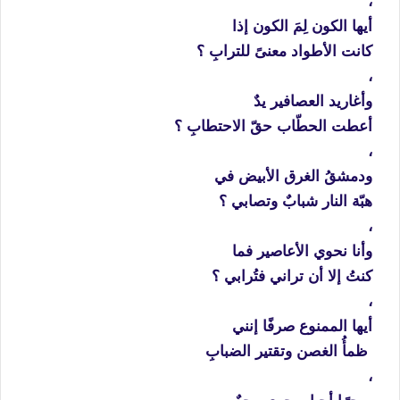
،
أيها الكون لِمَ الكون إذا
كانت الأطواد معنىً للترابِ ؟
،
وأغاريد العصافير يدٌ
أعطت الحطّاب حقّ الاحتطابِ ؟
،
ودمشقُ الغرق الأبيض في
هبّة النار شبابٌ وتصابي ؟
،
وأنا نحوي الأعاصير فما
كنتُ إلا أن تراني فتُرابي ؟
،
أيها الممنوع صرفًا إنني
ظمأُ الغصن وتقتير الضبابِ
،