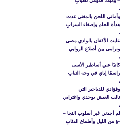
– وميلاد قدومي للغيابِ
،
وأماني اللحن بالمغنى غدت
هدأة الحلم وإصغاء السرابِ
،
عابث الأكفان بالوادي مضى
وترامى بين أضلاع الروابي
،
كاتبًا عني أساطير الأسى
راسمًا إياي في وجه التبابِ
،
وفؤادي للدياجير التي
نالت العيش بوجدي واغترابي
،
لم أجدني غير أسلوب النجا –
-ةِ من الليل وأطماع الذئابِ