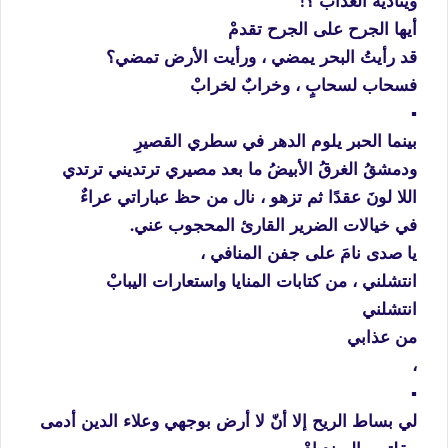
ويناديه العذابْ ؟!
أيها الجرح على الجرح تقدمْ
قد رأيتُ البحر يمضي ، ورأيت الأرض تمضي؟
فسحاب لسحابٍ ، وخرابٌ لخرابْ
▪️
بينما الحبر يلوم الدهر في سطري القصيرِ
ودمشقُ الغرقُ الأبيضُ ما بعد مصيري ترتديني ترتدي
اللا لونَ عقدًا ثم تزهو ، نال من حظ عباراتي عراءٌ
في خيالات الضرير القارئ المحجوب عني.
يا صدى نامَ على جفن المنافي ،
انتشلني ، من كتابات المنايا واستعارات اليبابْ
انتشلني
من عذابي
،
▪️
لي بساط الريح إلا أنّ لا أرض بوجهي وعلاء الدين أدمى