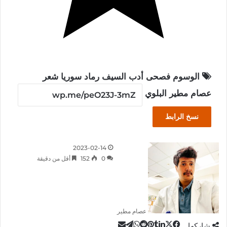
الوسوم
فصحى
أدب
السيف
رماد
سوريا
شعر
عصام مطير البلوي
نسخ الرابط
2023-02-14
0
152
أقل من دقيقة
عصام مطير
‫X
تيلقرام
لينكدإن
واتساب
مشاركة
فيسبوك
بينتيريست
شاركها