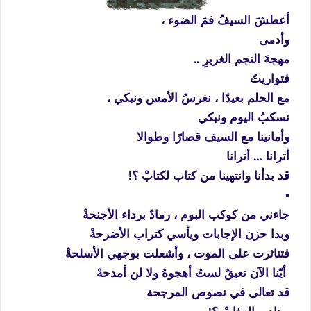
أعطشَ السيفُ فمَ الضوء ،
وأدمى
مهجةَ النجم الغريرِ ..
فتواريتُ
مع الحلم بعيدًا ، نغرسُ الأمس ونبكي ،
نسكبُ اليوم ونبكي
وأمانينا مع السيف قصارًا وطوالا
أترانا … أترانا
قد بدأنا وانتهينا من كتاب لكتابْ ؟!
▪️
جاءني من كوكب البوم ، رمادٌ برداء الأجنحةْ
وبدا حزن الإجابات ويأسي كتراب الأضرحةْ
فتناثرت على الموت ، وأشعلت بوجهي الأسلحةْ
أيّنا الآن نعيقٌ لستُ أهجوهُ ولا لن أمدحهْ
قد تعالى في نصوص المرجحة