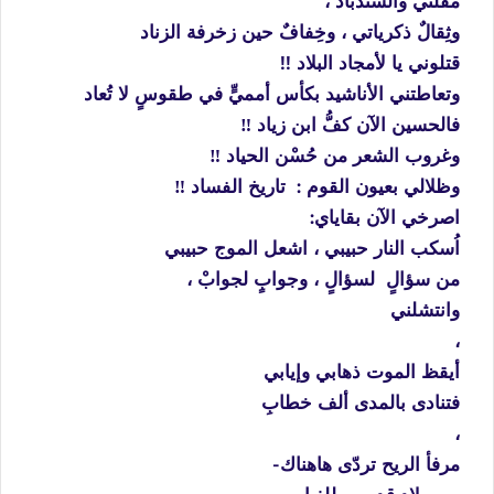
مقلتي والسندبادْ ،
وثِقالٌ ذكرياتي ، وخِفافٌ حين زخرفة الزناد
قتلوني يا لأمجاد البلاد !!
وتعاطتني الأناشيد بكأس أمميٍّ في طقوسٍ لا تُعاد
فالحسين الآن كفُّ ابن زياد ‼️
وغروب الشعر من حُسْن الحياد
‼️
وظلالي بعيون القوم : تاريخ الفساد
‼️
اصرخي الآن بقاياي:
اُسكب النار حبيبي ، اشعل الموج حبيبي
من سؤالٍ لسؤالٍ ، وجوابٍ لجوابْ ،
وانتشلني
،
أيقظ الموت ذهابي وإيابي
فتنادى بالمدى ألف خطابِ
،
مرفأ الريح تردّى هاهناك-