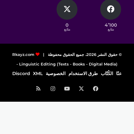
0
4٬100
متابع
متابع
© حقوق النشر 2026، جميع الحقوق محفوظة |
Rkayz.com
Linguistic Editing (Texts - Books - Digital Media) -
عنّا
الكُتّاب
طرق الاستخدام
الخصوصية
XML
Discord
فيسبوك
‫X
‫YouTube
انستقرام
ملخص
الموقع
RSS