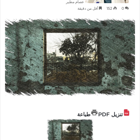
عصام مطير
0
152
أقل من دقيقة
تنزيل PDF
طباعة