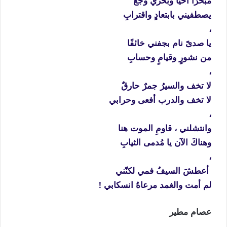
مبحرًا أحيا وبحري وجعٌ
يصطفيني بابتعادٍ واقترابِ
،
يا صدىً نام بجفني خائفًا
من نشورٍ وقيامٍ وحسابِ
،
لا تخف والسيرُ جمرٌ حارقٌ
لا تخف والدرب أفعى وحرابي
،
وانتشلني ، قاومِ الموت هنا
وهناكَ الآن يا مُدمى الثيابِ
،
أعطشَ السيفُ فمي لكنّني
لم أمت والغمد مرعاهُ انسكابي
!
عصام مطير