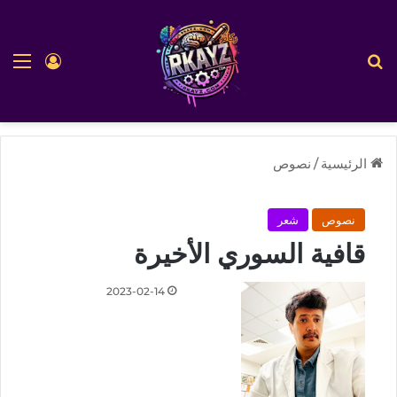
بحث عن
الق
تسجيل ا
الرئيسية
/
نصوص
نصوص
شعر
قافية السوري الأخيرة
2023-02-14