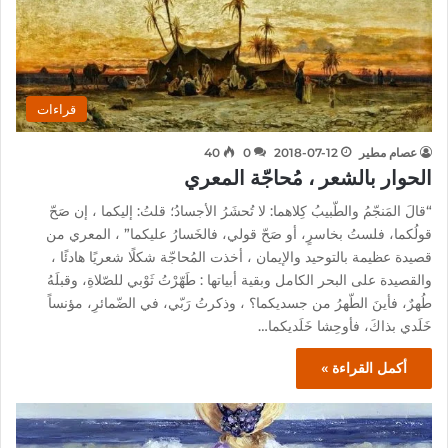
قراءات
عصام مطير
2018-07-12
0
40
الحوار بالشعر ، مُحاجّة المعري
“قالَ المَنجّمُ والطّبيبُ كِلاهما: لا تُحشَرُ الأجسادُ؛ قلتُ: إليكما ، إن صَحّ
قولُكما، فلستُ بخاسرٍ، أو صَحّ قولي، فالخَسارُ عليكما” ، المعري من
قصيدة عظيمة بالتوحيد والإيمان ، أخذت المُحاجّة شكلًا شعريًا هادئًا ،
والقصيدة على البحر الكامل وبقية أبياتها : طَهّرْتُ ثَوْبي للصّلاةِ، وقبلَهُ
طُهرٌ، فأينَ الطّهرُ من جسديكما؟ ، وذكرتُ رَبّي، في الضّمائرِ، مؤنساً
خَلَدي بذاكَ، فأوحِشا خَلَديكما…
أكمل القراءة »