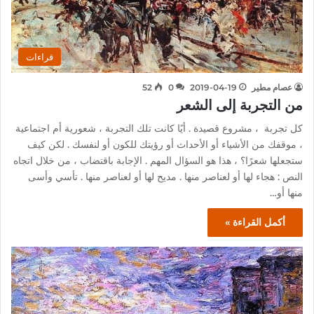
قراءات
عصام مطير
2019-04-19
0
52
من التجربة إلى الشعر
كل تجربة ، مشروع قصيدة . أيًا كانت تلك التجربة ، شعورية أم اجتماعية
، موقفك من الأشياء أو الأحداث أو رؤيتك للكون أو لنفسك . لكن كيف
ستجعلها شعرًا؟ ، هذا هو السؤال المهم . الإجابة باقتضاب ، من خلال اتجاه
النص : هجاء لها أو لعناصر منها . مديح لها أو لعناصر منها . تأسي وأسى
منها أو…
أكمل القراءة »