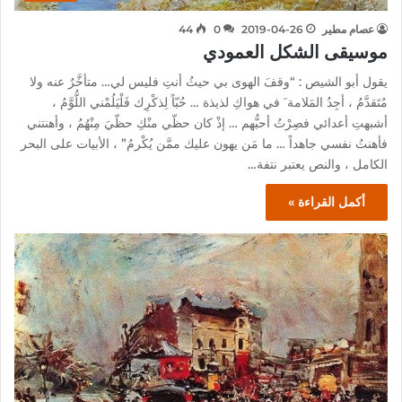
عصام مطير
2019-04-26
0
44
موسيقى الشكل العمودي
يقول أبو الشيص : “وقفَ الهوى بي حيثُ أنتِ فليس لي… متأخَّرٌ عنه ولا
مُتَقدَّمُ ، أجِدُ المَلامة َ في هواكِ لذيذة … حُبّاً لِذكْرِك فَلْيَلُمْني اللُّوَّمُ ،
أشبهتِ أعدائي فصِرْتُ أحبُّهم … إذْ كان حظّي منْكِ حظّيَ مِنْهُمُ ، وأهنتني
فأهنتُ نفسي جاهداً … ما مَن يهون عليك ممَّن يُكْرمُ” ، الأبيات على البحر
الكامل ، والنص يعتبر نتفة…
أكمل القراءة »