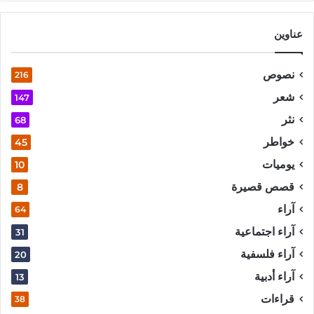
عناوين
نصوص
216
شعر
147
نثر
68
خواطر
45
يوميات
10
قصص قصيرة
8
آراء
64
آراء اجتماعية
31
آراء فلسفية
20
آراء أدبية
13
قراءات
38