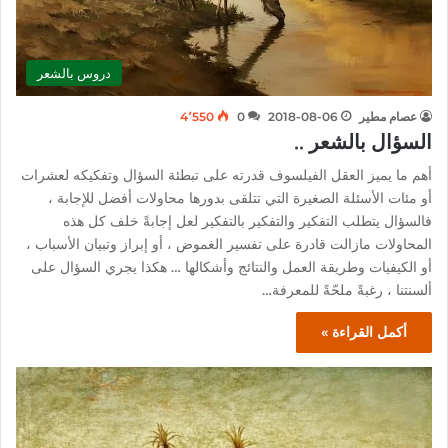
دروس بالشعر
عصام مطير
2018-08-06
0
4٬550
السؤال بالشعر ..
أهم ما يميز العقل الفيلسوف قدرته على تبطئة السؤال وتفكيكه لعشرات
أو مئات الأسئلة الصغيرة التي تتلقى بدورها محاولات أفضل للإجابة ،
فالسؤال يتطلب التفكير والتفكير بالتفكير لعل إجابةً خلف كل هذه
المحاولات مازالت قادرة على تفسير الغموض ، أو إبراز وتبيان الأسباب ،
أو الكيفيات وطريقة العمل والنتائج وأشكالها … هكذا يجري السؤال على
ألسنتنا ، رغبةً ملحّةً للمعرفة…
أكمل القراءة »