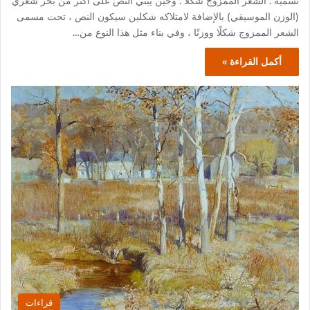
نسميه : الشعر الممزوج شكلا . وحين يُبني النص على أكثر من بحر شعري
(الوزن الموسيقي) بالإضافة لامتلاكه شكلين سيكون النص ، تحت مسمى
الشعر الممزوج شكلًا ووزنًا ، وفي بناء مثل هذا النوع من…
أكمل القراءة »
قراءات