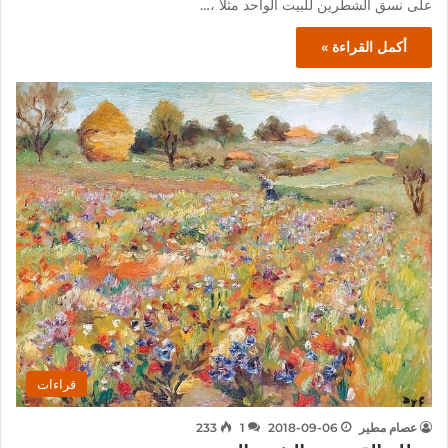
على نسق الشطرين للبيت الواحد مثلًا ،…
أكمل القراءة »
قراءات
عصام مطير
2018-09-06
1
233