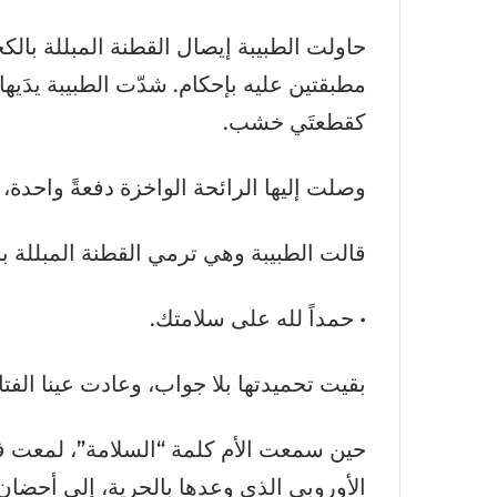
حاولت الطبيبة إيصال القطنة المبللة بالكح
مطبقتين عليه بإحكام. شدّت الطبيبة يدَيها عن
كقطعتَي خشب.
وصلت إليها الرائحة الواخزة دفعةً واحدة،
قالت الطبيبة وهي ترمي القطنة المبللة ب
• حمداً لله على سلامتك.
بقيت تحميدتها بلا جواب، وعادت عينا الفتا
حين سمعت الأم كلمة “السلامة”، لمعت في
الأوروبي الذي وعدها بالحرية، إلى أحضان أ