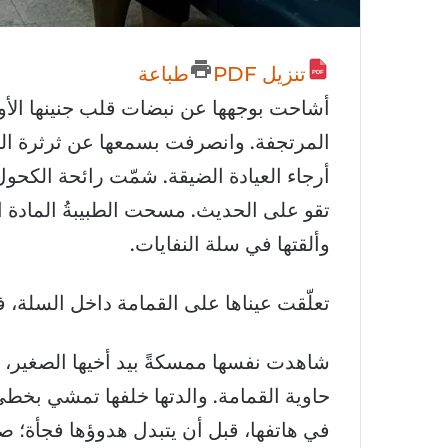
تنزيل PDF
طباعة
أشاحت بوجهها عن نبضات قلب جنينها الأو
المرتجفة. وانصرفت بسمعها عن ثرثرة الطب
أرجاء العيادة الضيقة. شمّت رائحة الكحو
تقو على الحديث. مسحت الطبيبةُ المادة ال
وألقتها في سلة النفايات.
تعلّقت عيناها على القمامة داخل السلة، 
شاهدت نفسها ممسكةً بيد أخيها الصغير، ت
حاوية القمامة. والدتها خلفها تمشي بخطىً 
في هاتفها، قبل أن يتبدل هدوؤها فجأة؛ صرا