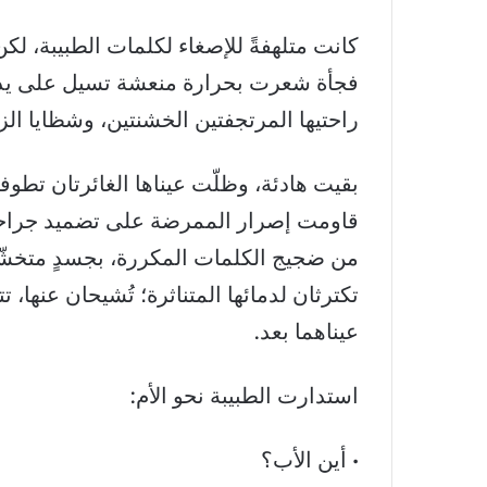
كانت متلهفةً للإصغاء لكلمات الطبيبة، لك
فجأة شعرت بحرارة منعشة تسيل على يديه
راحتيها المرتجفتين الخشنتين، وشظايا الز
بقيت هادئة، وظلّت عيناها الغائرتان تطوفا
قاومت إصرار الممرضة على تضميد جراحها ا
من ضجيج الكلمات المكررة، بجسدٍ متخشّبٍ يأب
تكترثان لدمائها المتناثرة؛ تُشيحان عنها، تت
عيناهما بعد.
استدارت الطبيبة نحو الأم:
• أين الأب؟