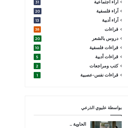
آراء اجتماعية
31
آراء فلسفية
20
آراء أدبية
13
قراءات
38
دروس بالشعر
20
قراءات فلسفية
10
قراءات أدبية
5
كتب ومراجعات
2
قراءات نفس-عصبية
1
بواسطة عليوي الذرعي
الحاوية ..