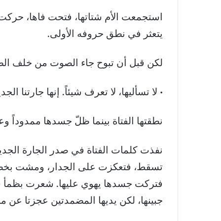
استجمعت الأم شتاتها، فتحت فاها، حركت 
يتعثر في نطق حروفه الأولى.
لكن قبل أن تبوح جاء الصوت من خلف الطب
• لا تسأليها، لا تعرف شيئاً. إنها جارتنا الجد
نطقتها الفتاة بينما ظلّ جسدها ممدوداً و
نفذت كلمات الفتاة في صدر الجارة الجدي
تسقط، فتعكزت على الجدار، ومشت بخطوات
فتركت جسدها يهوي عليها. شعرت بظمأ ش
جبينها، لكن يديها المضمدتين عجزتا عن 