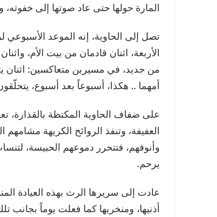
المارة حولها حتى عاد صوتها إلى خفوته، و
تصل إلى الحاوية، إنه الموعد الأسبوعي لر
الأربعة، اثنان قادمان من بيت الأم، واثن
من جديد، في مسيرين متعاكسين: اثنان يترك
أمهما .. هكذا، أسبوعاً بعد أسبوع، يتحلّقون
على ضفاف الحاوية المكتظة بالقذارة، تعل
العفيفة، وتنفذ الروائح الكريهة مشامهم ا
وأنوفهم، فتتحرر دموعهم الحبيسة، لتنساب د
يرحم.
عادت إلى سريرها الرث بهذه العيادة المن
أذنيها، ومنخريها كما فعلت يوماً بجانب تل