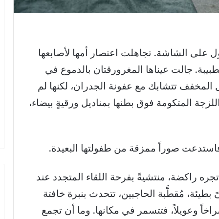
ل على الشاشة. تجاهلت اعتصار أمها لأصابعها
يبة. جالت عيناها المغرورقتان بالدموع في
ل المخفف تتشابك مع عفونة الجدران، لكنها لم
لزجة المتكومة فوق بطنها بمناديل ورقيةٍ بيضاء،
فاستدعت صوراً ممزقة من طفولتها البعيدة.
جره راكضة، منتشيةً بفرحة اللقاء المتجدد عند
بطيئة، مُقطَّبة الحاجبين، تتحدث بنبرة خافتة
خاً وعويلاً، فتتسمر في مكانها. وما أن تجمع