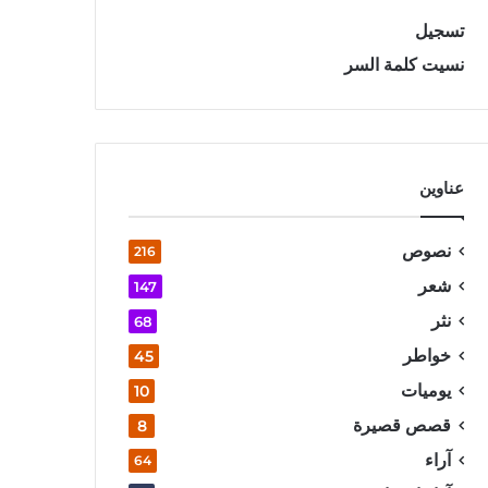
تسجيل
نسيت كلمة السر
عناوين
نصوص
216
شعر
147
نثر
68
خواطر
45
يوميات
10
قصص قصيرة
8
آراء
64