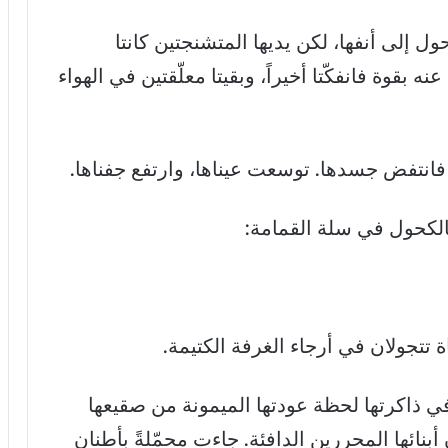
ول إلى أنفها، لكن يديها المتشنجتين كانتا
ه بقوة فانفكّتا أخيراً، وبقيتا معلّقتين في الهواء
 فانتفض جسدها. توسعت عيناها، وارتفع جفناها.
الكحول في سلة القمامة:
ة تتجولان في أرجاء الغرفة الكتيمة.
 ذاكرتها لحظة عودتها الميمونة من صقيعها
بنائها المحررين الدافئة. جاءت محمّلةً بأطنان