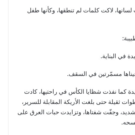
لسانها، لاكت كلمات لم تنطقها، وكأنها طفل
يبة:
يدة في البناية.
عيناها مسمّرتين في السقف.
دة كما نفذت شظايا الكأس في راحتيها، كادت
 ثقيلة حتى بلغت الأريكة المقابلة للسرير،
ديد، وجفّت شفتاها، وتزايدت حبات العرق على
مسحه.