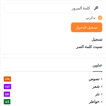
تذكرني
تسجيل الدخول
تسجيل
نسيت كلمة السر
عناوين
نصوص
216
شعر
147
نثر
68
خواطر
45