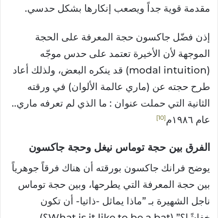
مقدمة قوية جداً ويصعب إنكارها بشكل حدسي.
إذن فضّل جاكسون حجة المعرفة على الحجة
الموجهة لأن الأخيرة تعتمد على حدس موجّه
(modal intuition) قد ينكره البعض، ولذلك أعاد
طرح حجته عن (ماري عالمة الألوان) في ورقته
الثانية التي حملت عنوان : ما الذي لم تعرفه ماري..
10
عام ١٩٨٦م
الفرق بين حجة توماس نيغل وحجة جاكسون
يوضح فرانك جاكسون بورقته أن هناك فرقاً جوهرياً
بين حجة المعرفة التي يطرحها، وبين حجة توماس
ناجل الشهيرة بـ ”ماذا يماثل -ذاتيا- أن تكون
خفاشًا؟” (What is it like to be a bat؟)