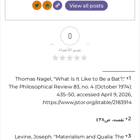
View all posts
0
تقييم الأعضاء
↑
1
Thomas Nagel, "What Is It Like to Be a Bat?,"
The Philosophical Review 83, no. 4 (October 1974):
435–50, accessed April 9, 2026,
https://www.jstor.org/stable/2183914.
↑
2
نفسه، ص٤٣٨
↑
3
Levine, Joseph. "Materialism and Qualia: The