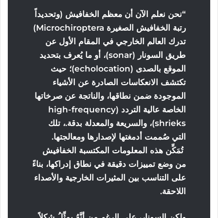
“نحن نعلم الآن أن معظم الخفافيش (وتحديداً
رتبة الخفافيش الصغيرة Microchiroptera)
تدرك العالم الخارجي في المقام الأول عن
طريق السونار (sonar)، أو ما يُعرف بتحديد
الموقع بالصدى (echolocation)؛ حيث
تكتشف الانعكاسات الصادرة عن الأشياء
الموجودة ضمن نطاقها، والناتجة عن صرخاتها
الخاصة عالية التردد (high-frequency
shrieks)، والسريعة والمعدلة بدقة.، تلك
التي صُممت أدمغتها لإصدارها ومعالجتها.
تُمَكِّن هذه المعلومات المكتسبة الخفافيش
من وضع تمييزات دقيقة في نطاق إدراكها، بناءً
على التناسب بين المثيرات الخارجية والأصداء
اللاحقة.
ولكن السونار، على الرغم من أنَّهُ يمثِّلُ شكلاً