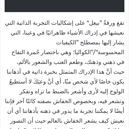
تقع ورقةُ ”نيغل“ على إشكاليات التجربة الذاتية التي
نعيشها في إدراك الأشياء ظاهراتيًا في وعينا، التي
يشار إليها بمصطلح ”الكيفيات
المحسوسة“/”الكواليا؛ وهي باختصار حُمرة التفاح
في ذهني وذهنك، وطعم العنب والشعور بالألم،
حيث أنَّ هذا الإدراك المتمثل بخبرة ذاتية في أذهاننا
يكون خاصًا لأي شخص منّا، أي أنَّ وعيَكَ لا أستطيعُ
الولوج إليه لأرى وأشعر بالضبط ما تراه وتفكر
وتشعر فيه، وبخصوص الخفاش بصفته كائنًا آخر فإننا
أيضًا لا يمكننا تجربة ما يدور في ذهنه بأذهاننا أي أن
نعيش كيف يشعر الخفاش بالعالم حيث أن التصور