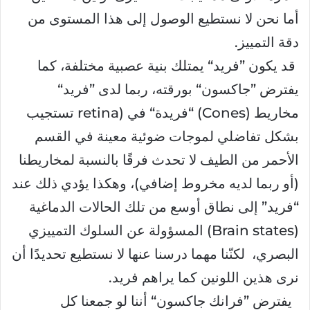
أما نحن لا نستطيع الوصول إلى هذا المستوى من
دقة التمييز.
قد يكون ”فريد“ يمتلك بنية عصبية مختلفة، كما
يفترض ”جاكسون“ بورقته، ربما لدى ”فريد“
مخاريط (Cones) “فريدة“ في (retina تستجيب
بشكل تفاضلي لموجات ضوئية معينة في القسم
الأحمر من الطيف لا تحدث فرقًا بالنسبة لمخاريطنا
(أو ربما لديه مخروط إضافي)، وهكذا يؤدي ذلك عند
“فريد” إلى نطاق أوسع من تلك الحالات الدماغية
(Brain states) المسؤولة عن السلوك التمييزي
البصري، لكنّنا مهما درسنا عنها لا نستطيع تحديدًا أن
نرى هذين اللونين كما يراهم فريد.
يفترض ”فرانك جاكسون“ أننا لو جمعنا كل