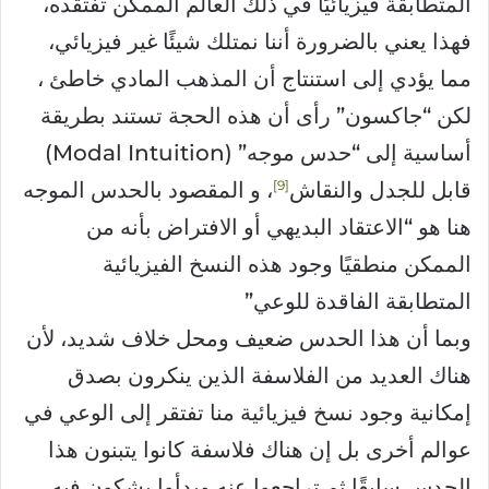
المتطابقة فيزيائيًا في ذلك العالم الممكن تفتقده،
فهذا يعني بالضرورة أننا نمتلك شيئًا غير فيزيائي،
مما يؤدي إلى استنتاج أن المذهب المادي خاطئ ،
لكن “جاكسون” رأى أن هذه الحجة تستند بطريقة
أساسية إلى “حدس موجه” (Modal Intuition)
9
قابل للجدل والنقاش
، و المقصود بالحدس الموجه
هنا هو “الاعتقاد البديهي أو الافتراض بأنه من
الممكن منطقيًا وجود هذه النسخ الفيزيائية
المتطابقة الفاقدة للوعي”
وبما أن هذا الحدس ضعيف ومحل خلاف شديد، لأن
هناك العديد من الفلاسفة الذين ينكرون بصدق
إمكانية وجود نسخ فيزيائية منا تفتقر إلى الوعي في
عوالم أخرى بل إن هناك فلاسفة كانوا يتبنون هذا
الحدس سابقًا ثم تراجعوا عنه وبدأوا يشكون فيه