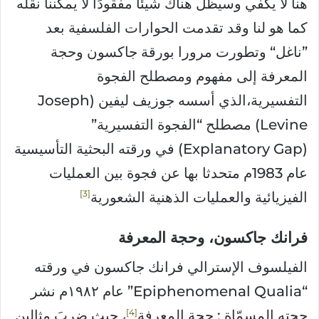
هنا لا يكفي وسيظل هناك شيئا مفقودًا لا يمكننا نقله
كما هو لنا وقد تقدمت الحوارات الفلسفية بعد
”ناغل“ وتطورت مرورا بورقة جاكسون وحجة
المعرفة إلى مفهوم ومصطلح الفجوة
التفسيرية،الذي أسسه جوزيف ليفين (Joseph
Levine) مصطلح “الفجوة التفسيرية”
(Explanatory Gap) في ورقته البحثية التأسيسية
عام 1983م متحدثا بها عن فجوة بين العمليات
3
الفيزيائية والعمليات الذهنية الشعورية
فرانك جاكسون، وحجة المعرفة
الفيلسوف الإسترالي فرانك جاكسون في ورقته
“Epiphenomenal Qualia” عام ١٩٨٢م نشر
4
حجته المسمّاة : حجة المعرفة
، حيث ضربَ مثالين