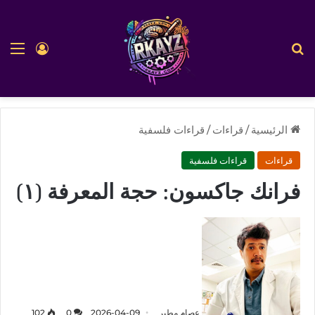
بحث عن
الق
تسجيل ا
الرئيسية
/
قراءات
/
قراءات فلسفية
قراءات
قراءات فلسفية
فرانك جاكسون: حجة المعرفة (١)
عصام مطير
2026-04-09
0
102