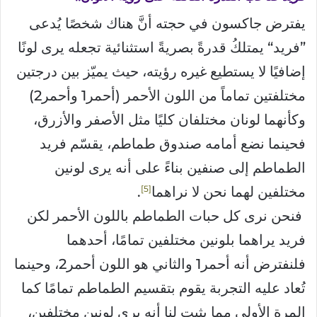
يفترض جاكسون في حجته أنَّ هناك شخصًا يُدعى
”فريد“ يمتلكُ قدرةً بصريةً استثنائية تجعله يرى لونًا
إضافيًا لا يستطيع غيره رؤيته، حيث يميّز بين درجتين
مختلفتين تماماً من اللون الأحمر (أحمر1 وأحمر2)
وكأنهما لونان مختلفان كليًا مثل الأصفر والأزرق،
فحينما نضع أمامه صندوق طماطم، يقسّم فريد
الطماطم إلى صنفين بناءً على أنه يرى لونين
5
مختلفين لهما نحن لا نراهما
.
فنحن نرى كل حبات الطماطم باللون الأحمر لكن
فريد يراهما بلونين مختلفين تمامًا، أحدهما
فلنفترض أنه أحمر1 والثاني هو اللون أحمر2، وحينما
تُعاد عليه التجربة يقوم بتقسيم الطماطم تمامًا كما
المرة الأولى مما يثبت لنا أنه يرى لونين مختلفين،