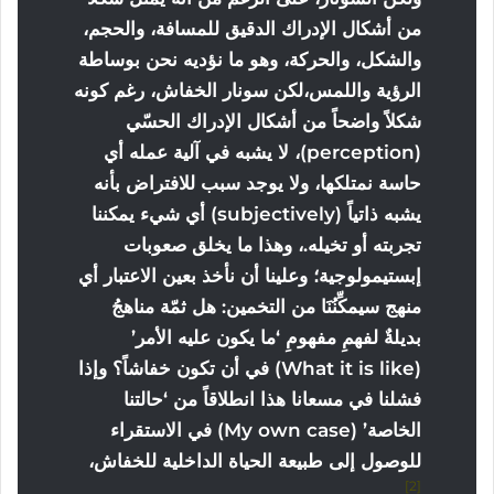
من أشكال الإدراك الدقيق للمسافة، والحجم،
والشكل، والحركة، وهو ما نؤديه نحن بوساطة
الرؤية واللمس،لكن سونار الخفاش، رغم كونه
شكلاً واضحاً من أشكال الإدراك الحسّي
(perception)، لا يشبه في آلية عمله أي
حاسة نمتلكها، ولا يوجد سبب للافتراض بأنه
يشبه ذاتياً (subjectively) أي شيء يمكننا
تجربته أو تخيله.، وهذا ما يخلق صعوبات
إبستيمولوجية؛ وعلينا أن نأخذ بعين الاعتبار أي
منهج سيمكِّنُنَا من التخمين: هل ثمّة مناهجُ
بديلةٌ لفهمِ مفهومِ ‘ما يكون عليه الأمر’
(What it is like) في أن تكون خفاشاً؟ وإذا
فشلنا في مسعانا هذا انطلاقاً من ‘حالتنا
الخاصة’ (My own case) في الاستقراء
للوصول إلى طبيعة الحياة الداخلية للخفاش،
2