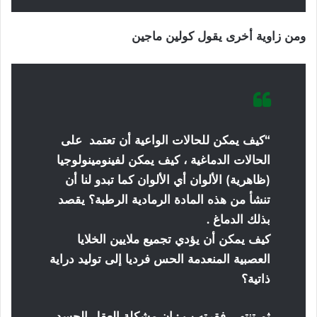
ومن
زاوية
أخرى
يقول
كولين
ماجين
“كيف يمكن للحالات الواعية أن تعتمد على
الحالات الدماغية ، كيف يمكن لفينومينولوجيا
(ظاهرية) الألوان أي الألوان كما تبدو لنا أن
تنشأ من هذه المادة الرمادية الرطبة؟ يقصد
بذلك الدماغ .
كيف يمكن أن يؤدي تجميع ملايين الخلايا
العصبية المنعدمة الحس فرديا إلى توليد دراية
ذاتية؟
ثم تنتهي فقرته ب : إن مشكلة العقل الجسد ،