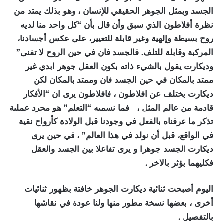
الجسد ويمثل الجوهر الحقيقي للإنسان ، وهو بذلك يمتد من
نظرة أفلاطون الذي سبق وأن قال بأن “كل واحد منا لديه
روح بسيطة وإلهية وغير قابلة للتغيير، على عكس أجسادنا،
المركبة وقابلة للتلف. فالجسد فان في حين الروح لا تفنى”
وديكارت يقول بالشيء ذاته بكون العقل جوهر ابدي غير
ممتد بالمكان في حين الجسد فان وممتد بالمكان لكن
ديكارت يختلف عن افلاطون ، فافلاطون يرى ان “الأفكار
قادمة من عالم المثل ، فما نسميه “التعلم” هو مجرد عملية
تذكر ما عرفناه بالفعل في وجودنا قبل الولادة كأرواح نقية
في الواقع، قبل أن نولد في هذا العالم” ، في حين يرى
ديكارت الجسد جوهرا و يرى تفاعلا بين الجسد والعقل
فكليهما يؤثر بالاخر .
اليوم أصبحت ثنائية ديكارت الجوهر خافتة بظهور ثنائيات
أخرى ، بعضها نسخة مطور منها ولنا عودة في نقاشها
بالتفصيل .