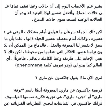
يشير
علم
الأعصاب
اليوم
إلى
أن
حالات
وعينا
تعتمد
تمامًا
عل
ى
حالات
الدماغ،
وأفضل
تفسير
لهذا
التبعية
قد
يبدو
أن
الحالات
الوعيية
ليست
سوى
حالات
الدماغ .
لكن
تلك
الجملة
سرعان
ما
تتهاوى
أمام
مشكلات
الوعي
في
ت
فسيره
،
وكذلك
أمام
معضلة
تفسير
الحياة
ذاتها
،
علما
بأن
ما
سبق
لا
يفسر
لنا
المعرفة
والعقل
،
فالدماغ
من
الممكن
أن
يك
ون
تزامنا
عصبيا
للآفكار
التي
نتعلمها
من
محيطنا
،
لكن
ذلك
لا
يعني
الإجابة
على
طريقة
وعينا
الكاملة
بالعالم
،
ظاهرياًا
،
أي
العالم
كما
يبدو
لي
(
وهو
تعريف
كلمة
phenomena)
لنرى
الآن
ماذا
يقول
جاكسون
عن
ماري
؟
فرضية جاكسون عن ماري، المعروفة أيضًا باسم “غرفة
ماري” أو “تجربة ماري”، هي تجربة فكرية صممها الفيلسوف
فرانك جاكسون في الثمانينات لتحدي النظريات الفيزيائية عن