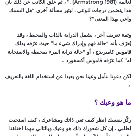
لعالمه
(Armstrong 1981) .” ، ثم علّق الكاتب عن ذلك بأن
هذا يتضمن درجات للوعي ، ليثير مسألة أخرى “هل السمك
واعي بهذا المعنى”؟
وثمة تعريف آخر ، يشمل الدراية بالذات والمحيط ، وقد
يُعرّف بأنه “حالة فهم وإدراك شيء ما” حيث عرّفه بذلك
قاموس كامبريدج ، أو “حالة دراية المرء بمحيطه والاستجابة
له” كما عرّفه قاموس أكسفورد ..
لكن
دعونا
نتأمل
وعينا
نحن
بعيدا
عن
استخدام
اللغة
بالتعريف
،
ما
هو
وعيك
؟
ركّز بنفسك انظر كيف تعي ذاتك ومشاعرك ، كيف استجبت
لطلبي ، إن كل شعورك ذلك هو وعيك وبالتالي مهما اختلفنا