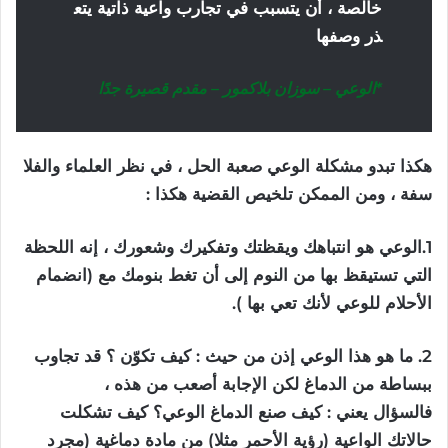
خالصة
،
أن
يتسبب
في
تجارب
واعية
ذاتية
يتع
ذر
وصفها
*
الوعي
–
سوزان
بلاكمور
–
مقدم
قصيرة
جدًا
هكذا
تبدو
مشكلة
الوعي
صعبة
الحل
،
في
نظر
العلماء
والفلا
سفة
،
ومن
الممكن
تلخيص
القضية
هكذا
:
1.الوعي هو انتباهك ويقظتك وتفكيرك وشعورك ، إنه اللحظة
التي تستيقظ بها من النوم إلى أن تغط بنومك مع (انضمام
الأحلام للوعي لأنك تعي بها ).
2. ما هو هذا الوعي إذن من حيث : كيف تكوّن ؟ قد تجاوب
ببساطة من الدماغ لكن الإجابة أصعب من هذه ،
فالسؤال يعني : كيف صنع الدماغ الوعي؟ كيف تشكلت
حالاتك الواعية (رؤية الأحمر مثلا) من مادة دماغية (مجرد