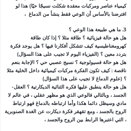
كيمياء عناصر ومركبات معقدة شكلت نسيجًا حيًا) هذا لو
افترضنا بالأساس أن الوعي فقط ينشأ من الدماغ
،
3.
ما
هي طبيعة هذا
الوعي
؟
هل هو حالة فيزيائية ؟ طاقة مثلا ؟ إذا كان طاقة
كهرومغناطيسية كيف تتشكل أفكارنا فيها ؟ هل يوجد فكرة
بتردد معين ؟ (الفيزياء اليوم لا تجيب على هذا السؤال)
هل هو حالة فسيولوجية ؟ نسيج عصبي حي ؟ الإجابة بنعم
ناقصة : كيف تكون الفكرة مركبات كيميائية داخل الخلية مثلا
؟ (علوم الدماغ لا تجيب على هذا السؤال)
هل هو حالة ينطبق عليها فكره الثنائية الديكارتية ؟ العقل-
الجسد ، وبالتالي فالوعي الذي هو مظهر عقلي ، في عالم لا
مادي وسيظل دائما هكذا وأما ارتباطه بالدماغ فهو ارتباط
الروح بالجسد ، ومع تقهقر فكرة ديكارت عن الغدة الصنوبرية
، التي اعتبرها الرابط بين الروح والجسد ،