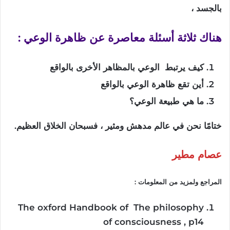
بالجسد ،
هناك
ثلاثة
أسئلة
معاصرة
عن
ظاهرة
الوعي
:
كيف
يرتبط
الوعي
بالمظاهر
الأخرى
بالواقع
أين
تقع
ظاهرة
الوعي
بالواقع
ما
هي
طبيعة
الوعي؟
ختامًا
نحن
في
عالم
مدهش
ومثير ، فسبحان الخلاق العظيم
.
عصام مطير
المراجع
ولمزيد
من
المعلومات
:
The oxford Handbook of The philosophy
of consciousness , p14