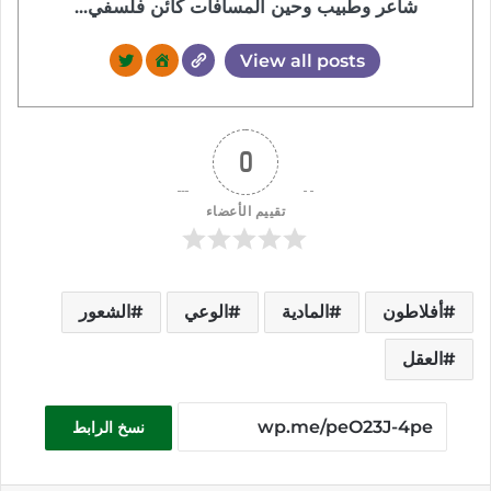
شاعر وطبيب وحين المسافات كائن فلسفي...
View all posts
0
تقييم الأعضاء
أفلاطون
المادية
الوعي
الشعور
العقل
نسخ الرابط