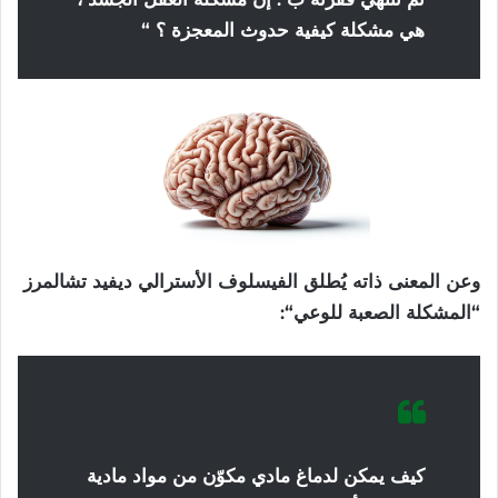
هي مشكلة كيفية حدوث المعجزة ؟ “
وعن
المعنى
ذاته
يُطلق
الفيسلوف
الأسترالي
ديفيد
تشالمرز
“
المشكلة
الصعبة
للوعي
“:
كيف
يمكن
لدماغ
مادي
مكوّن
من
مواد
مادية