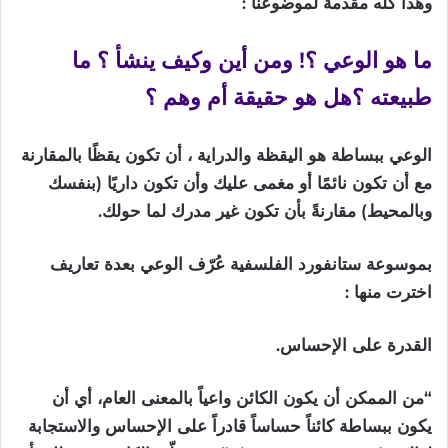
وهذا كله مقدمة لموضوعنا :
ما هو الوعي ؟! ومن أين وكيف ينشأ ؟ ما
طبيعته ؟هل هو حقيقة أم وهم ؟
الوعي ببساطة هو اليقظة والدراية ، أن تكون يقظًا بالمقارنة
مع أن تكون نائمًا أو مغمى عليك وأن تكون داريًا (بنفسك
وبالمحيط) مقارنةً بأن تكون غير مدرك لما حولك.
بموسوعة ستانفورد الفلسفية عُرّف الوعي بعدة تعاريف
اخترت منها :
القدرة على الإحساس.
“
من
الممكن
أن
يكون
الكائن
واعياً
بالمعنى
العام،
أي
أن
يكون
ببساطة
كائناً
حساساً
قادراً
على
الإحساس
والاستجابة