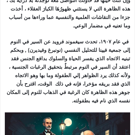
وإن كنت حينها قد حاولت التواصل معه لوجدته بلا دراية بك ،
هذه الظاهرة التي لا يستثني ظهورُهَا الكبارَ العقلاء ، أخذت
جزءا من النقاشات العلمية والنفسية عما وراءها من أسباب
وما تعنيه في مضمار الوعي.
في عام ١٩٠٧، تحدث سيغموند فرويد عن السير في النوم
إلى جمعية فيينا للتحليل النفسي (نونبرغ وفيديرن) , وبحكم
تبنيه الاتجاه الذي يفسر الحياة والسلوك بدافع الجنس فقد
اعتقد أن السير في النوم مرتبطٌ بتحقيق الرغبات الجنسية ،
ولأنه كذلك يرد الظواهر إلي الطفولة وما بها وهو الاتجاه
الذي فقد بريقه مؤخرا، فإنه في ذلك الوقت، اقترح بأن
جوهر هذه الظاهرة كان الرغبة في الذهاب للنوم إلى المكان
نفسه الذي نام فيه بطفولته.