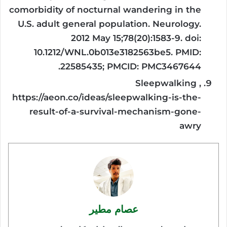
comorbidity of nocturnal wandering in the
U.S. adult general population. Neurology.
2012 May 15;78(20):1583-9. doi:
10.1212/WNL.0b013e3182563be5. PMID:
22585435; PMCID: PMC3467644.
Sleepwalking ,
https://aeon.co/ideas/sleepwalking-is-the-
result-of-a-survival-mechanism-gone-
awry
عصام مطير