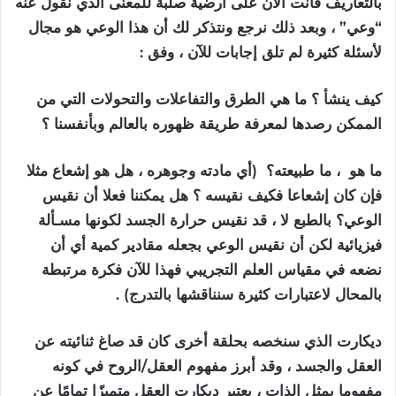
بالتعاريف فأنت الآن على أرضية صلبة للمعنى الذي نقول عنه
“وعي” ، وبعد ذلك نرجع ونتذكر لك أن هذا الوعي هو مجال
لأسئلة كثيرة لم تلق إجابات للآن ، وفق :
كيف ينشأ ؟ ما هي الطرق والتفاعلات والتحولات التي من
الممكن رصدها لمعرفة طريقة ظهوره بالعالم وبأنفسنا ؟
ما هو ، ما طبيعته؟ (أي مادته وجوهره ، هل هو إشعاع مثلا
فإن كان إشعاعا فكيف نقيسه ؟ هل يمكننا فعلا أن نقيس
الوعي؟ بالطبع لا ، قد نقيس حرارة الجسد لكونها مسـألة
فيزيائية لكن أن نقيس الوعي بجعله مقادير كمية أي أن
نضعه في مقياس العلم التجريبي فهذا للآن فكرة مرتبطة
بالمحال لاعتبارات كثيرة سنناقشها بالتدرج) .
ديكارت الذي سنخصه بحلقة أخرى كان قد صاغ ثنائيته عن
العقل والجسد ، وقد أبرز مفهوم العقل/الروح في كونه
مفهوما يمثل الذات ، يعتبر ديكارت العقل متميزًا تمامًا عن