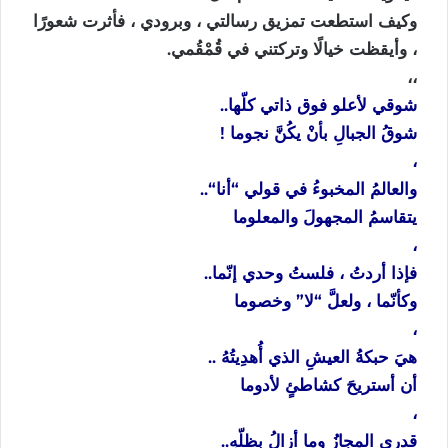
وكيف استطعت تمزيق رسالتي ، وبرودي ، فأثرت شعورًا
، وأيقظت خيالًا وتركتني في قُمْقُمي.
،،
شوقي
لأعلو
فوق
ذاتي
كلّها
..
شوقُ
الجبالِ
بأنْ
يكُنَّ
نجوما
!
،
والعالمُ
المخبوءُ
في
قولي
“
أنا
“..
يتقاسمُ
المجهولَ
والمعلوما
،
فإذا
أردتُ
،
فلستُ
وحدي
إنّما
..
وكأنّما
،
ولعلَّ
“
لا
”
وخصوما
،
هيَ
حبكةُ
العيشِ
الذي
أُهدِيتُهُ
..
أن
أستريحَ
كشاطئٍ
لأدوما
،
قدري
المجازُ
وما
أزالُ
بظلّهِ
..