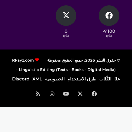
0
4٬100
متابع
متابع
© حقوق النشر 2026، جميع الحقوق محفوظة |
Rkayz.com
Linguistic Editing (Texts - Books - Digital Media) -
عنّا
الكُتّاب
طرق الاستخدام
الخصوصية
XML
Discord
فيسبوك
‫X
‫YouTube
انستقرام
ملخص
الموقع
RSS