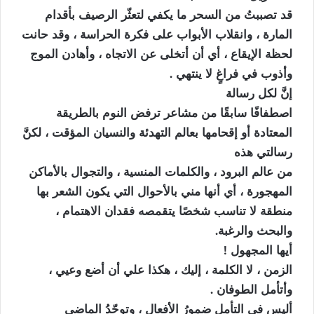
قد تصببتُ من السحر ما يكفي لتعثّر الرصيف بأقدام
المارة ، وانقلاب الأبواب على فكرة الحراسة ، وقد حانت
لحظة الإيقاع ، أي أن أتخلى عن الاتجاه ، وأهادن الموج
وأذوب في فراغٍ لا ينتهي .
إنَّ لكل رسالة
اصطفافًا سابقًا من مشاعر ترفض النوم بالطريقة
المعتادة أو إقحامها بعالم التهدئة والنسيان المؤقت ، لكنَّ
رسالتي هذه
من عالم البرود ، والكلمات المنسية ، والتجوال بالأماكن
المهجورة ، أي أنها مني بالأحوال التي يكون الشعر بها
منطقة لا تناسب شخصًا يتقمصه فقدان الاهتمام ،
والبحث والرغبة.
أيها المجهول !
الزمن ، لا الكلمة ، إليك ، هكذا علي أن أضع وعيي ،
وأتأمل الطوفان .
أليس في التأمل ضمورُ الأفعال ، وتوحّدُ الماضي