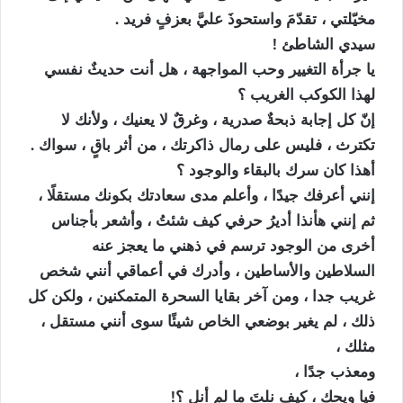
مخيّلتي ، تقدّمَ واستحوذَ عليَّ بعزفٍ فريد .
سيدي الشاطئ !
يا جرأة التغيير وحب المواجهة ، هل أنت حديثٌ نفسي
لهذا الكوكب الغريب ؟
إنّ كل إجابة ذبحةٌ صدرية ، وغرقٌ لا يعنيك ، ولأنك لا
تكترث ، فليس على رمال ذاكرتك ، من أثر باقٍ ، سواك .
أهذا كان سرك بالبقاء والوجود ؟
إنني أعرفك جيدًا ، وأعلم مدى سعادتك بكونك مستقلًا ،
ثم إنني هأنذا أديرُ حرفي كيف شئتُ ، وأشعر بأجناس
أخرى من الوجود ترسم في ذهني ما يعجز عنه
السلاطين والأساطين ، وأدرك في أعماقي أنني شخص
غريب جدا ، ومن آخر بقايا السحرة المتمكنين ، ولكن كل
ذلك ، لم يغير بوضعي الخاص شيئًا سوى أنني مستقل ،
مثلك ،
ومعذب جدًا ،
فيا ويحك ، كيف نلتَ ما لم أنل ؟!