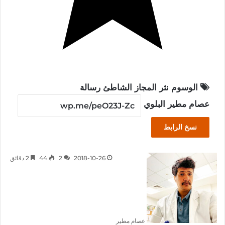
الوسوم
نثر
المجاز
الشاطئ
رسالة
عصام مطير البلوي
نسخ الرابط
2018-10-26
2
44
2 دقائق
عصام مطير