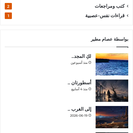
كتب ومراجعات
2
قراءات نفس-عصبية
1
بواسطة عصام مطير
لكِ المجد..
منذ أسبوعين
أسطورتان ..
منذ 4 أسابيع
إلى الغرب ..
2026-06-19