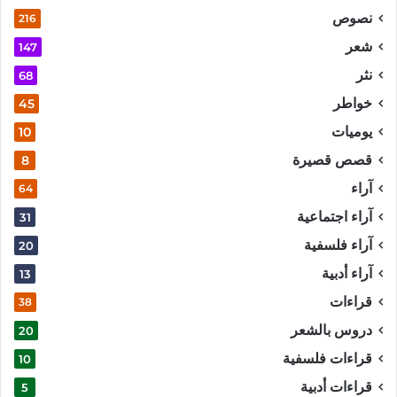
نصوص
216
شعر
147
نثر
68
خواطر
45
يوميات
10
قصص قصيرة
8
آراء
64
آراء اجتماعية
31
آراء فلسفية
20
آراء أدبية
13
قراءات
38
دروس بالشعر
20
قراءات فلسفية
10
قراءات أدبية
5