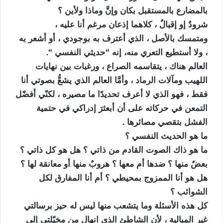
بالمضارع بالمستقبل بكان وإنَّ وماذا ولأين ؟
شرودٌ إو إقبالٌ ، كلاهما إذعان مرغم أنا عليه ،
ومتمسك بالأصل ، الذي أعترف به بوجودي ، أو أشعر به
، ولا أستطيع التعري منه، إنه “حديثي النفسي “.
العالم هناك ، يتقاسمه الصراع ، ورغبات بين نهايات
اللهيب ومآلات الرماد ، وأمَّا العالم الذي يشعُّ بصوتي أنا
فقط ، فهو الذي لا أعرف تحديدًا ما مصيره ، لكنّي أفضّل
التمعن في حركاته على أن أبعثرَ إدراكي في حتمية
الفشل بتقصي مصائرها .
ما هو الحديث النفسي ؟
ما هو ذاك الصوت القادم من ذاتي ؟ هل هو كل ذاتي ؟
بعضٌ منها ؟ ضدها أم معها ؟ هروبٌ منها أو معانقة لها ؟
هل هو أنا الممزوج بمحيطي ؟ أم أنا المفارق لكل
الشوائب ؟
كل هذه الأسئلة وما يتشعب منها ليس له حيز برسالتي
غير المبالية ، لأن الشاطئ الذي انهال من مخيّلتي إلى