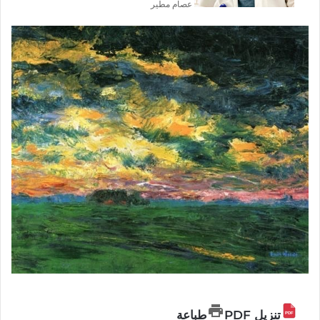
عصام مطير
تنزيل PDF
طباعة