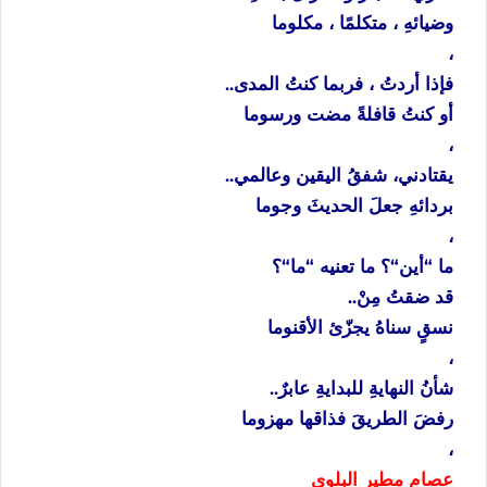
وضيائهِ
،
متكلمًا
،
مكلوما
،
فإذا
أردتُ
،
فربما
كنتُ
المدى
..
أو
كنتُ
قافلةً
مضت
ورسوما
،
يقتادني،
شفقُ
اليقين
وعالمي
..
بردائهِ
جعلَ
الحديثَ
وجوما
،
ما
“
أين
“
؟
ما
تعنيه
“
ما
“
؟
قد
ضقتُ
مِنْ
..
نسقٍ
سناهُ
يجزّئ
الأقنوما
،
شأنُ
النهايةِ
للبدايةِ
عابرٌ
..
رفضَ
الطريقَ
فذاقها
مهزوما
،
عصام
مطير
البلوي