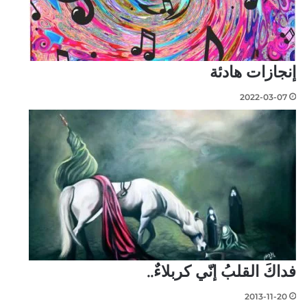
إنجازات هادئة
2022-03-07
فداكَ القلبُ إنّي كربلاءٌ..
2013-11-20