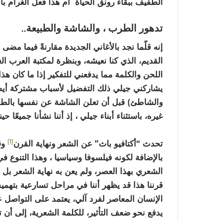
الطفيف ببقاء رونق الحياة أم هذا فعل الغرام با
تدهور الطرب ، والشاشة والطبيعة..
إنه قلّما نجد بالأغاني الجديدة مقارنةً فيما مضى
القديم، الذي كنا نعيشه، وبنظرة لمكتبة العرب الغن
اللحن والكلمة مما يدفعني للتفكير إذا ما كان ه
يشاركني جيلي ذلك التفضيل لأسباب مشتركة أيضًا
والشاطئ) قبل أن تعلن الشاشة عن نفسها بالطريق
غيره، باستثناء أبناء جيلي ، إذ أننا نشأنا جميعًا 
1
تحدث “أكتافيو باث” عن الشعر ونهاية القرن
وق
بالإضافة لكونه فيلسوفا وسياسيا ، وهذا التنوع في ن
الشعري بهذا العصر، ولم يعن به نهاية الشعر بل
قرننا هذا قد يظهر أننا في مراحل تسارعية بتهم
الإنسان المعاصر لفرد آلي، يعتمد على التواصل ع
يدفع نحو ضعف التأثير، للكلمة الشعرية، إلى أن ت