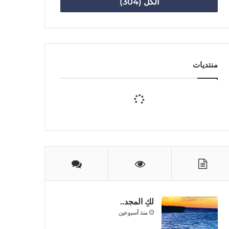
الكل (304)
منتديات
لكِ المجد..
منذ أسبوعين