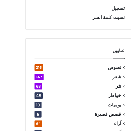
تسجيل
نسيت كلمة السر
عناوين
نصوص
216
شعر
147
نثر
68
خواطر
45
يوميات
10
قصص قصيرة
8
آراء
64