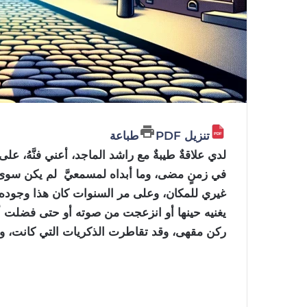
تنزيل PDF
طباعة
لدي علاقةٌ طيبةٌ مع راشد الماجد، أعني فنَّهُ، ع
في زمنٍ مضى، وما أبداه لمسمعيَّ لم يكن سوى ل
غيري للمكان، وعلى مر السنوات كان هذا وجوده 
يغنيه حينها أو انزعجت من صوته أو حتى فضلت أغن
ركن مقهى، وقد تقاطرت الذكريات التي كانت، وا