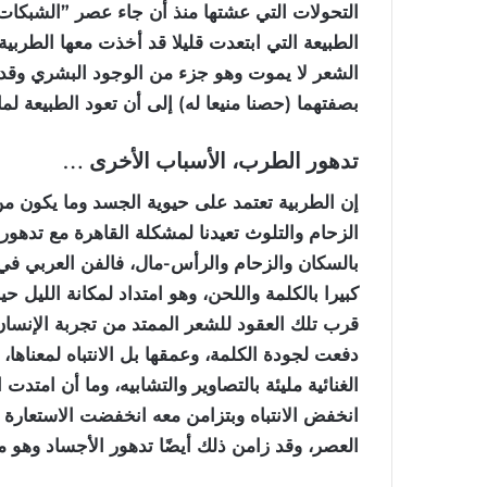
التحولات التي عشتها منذ أن جاء عصر ”الشبكات/ا
الطبيعة التي ابتعدت قليلا قد أخذت معها الطربية 
الشعر لا يموت وهو جزء من الوجود البشري وق
بصفتهما (حصنا منيعا له) إلى أن تعود الطبيعة لما
تدهور الطرب، الأسباب الأخرى …
إن الطربية تعتمد على حيوية الجسد وما يكون من
الزحام والتلوث تعيدنا لمشكلة القاهرة مع تدهور 
بالسكان والزحام والرأس-مال، فالفن العربي في 
كبيرا بالكلمة واللحن، وهو امتداد لمكانة الليل 
قرب تلك العقود للشعر الممتد من تجربة الإنسان
دفعت لجودة الكلمة، وعمقها بل الانتباه لمعناه
الغنائية مليئة بالتصاوير والتشابيه، وما أن امتدت
انخفض الانتباه وبتزامن معه انخفضت الاستعارة 
العصر، وقد زامن ذلك أيضًا تدهور الأجساد وهو