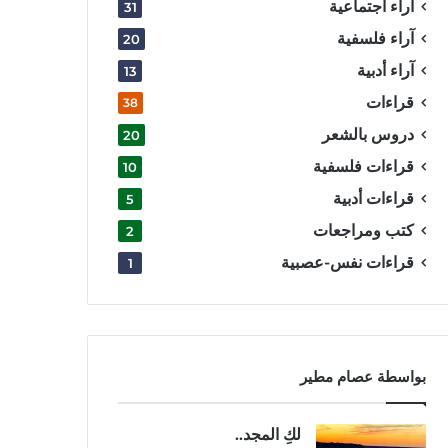
آراء اجتماعية
31
آراء فلسفية
20
آراء أدبية
13
قراءات
38
دروس بالشعر
20
قراءات فلسفية
10
قراءات أدبية
5
كتب ومراجعات
2
قراءات نفس-عصبية
1
بواسطة عصام مطير
لكِ المجد..