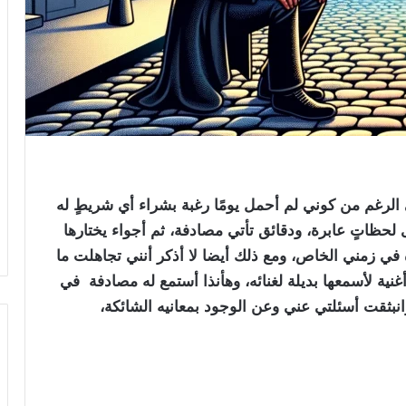
لى الرغم من كوني لم أحمل يومًا رغبة بشراء أي شريطٍ له
حظاتٍ عابرة، ودقائق تأتي مصادفة، ثم أجواء يختارها
في زمني الخاص، ومع ذلك أيضا لا أذكر أنني تجاهلت ما
ية لأسمعها بديلة لغنائه، وهأنذا أستمع له مصادفة في
نبثقت أسئلتي عني وعن الوجود بمعانيه الشائكة،