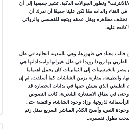
لانترنت“ وتطور الجوالات الذكية، تشير جميعها إلى أن
في الغناء والذات معًا لكن علينا جميعًا أن ندرك أن
د تختلف مظاهره ويقل عمقه ويتجه للقصصي والروائي
 كانت عليه.
 قالب معتاد في ظهورها، وهي بالمدينة الحالية في ظل
الطربي بها رويدا رويدا في ظل تغيراتها وامتداداتها هي
مصر بالخمسينات إلى الثمانينات كان يحمل اهتماما
حينها، والطبيعة، مقارنة بزمن الشاشات كما أسلفت، ثم إن
 الطبيعي الذي يعيش حينها في بدايات الحضارة قد
ا، وحتى في نطاق الاستعارة الشعرية، كانت النصوص
 الرأسمالية لذروتها، وزاد وجود الشاشة، والتقنية حتى
وجودة النص، وأصبح الكلام المباشر السريع يمثل رتم
 مبحث يطول تفسيره..