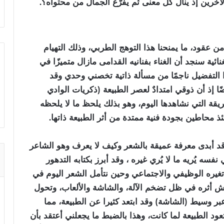
لآخرين إذ ينال كل معنى ثم يفرّغ الجمال من محتواه؟.
 من عقود، ما يمنحنا هذا التوهج الطربي، وذلك التهيام
ائية سنجد أن الغناء بفنانيه القدامى مازال متميزًا في
ذا التفضيل ناجمًا من مسألة ذاتية تخصني وحدي وقد
 إذ أن ذوقي امتدادٌ لعصر الطبيعة (ذكريات الوادي
ة التي نشاهدها اليوم، وهو بذلك يلحظ ما لا يلحظه
حينئذ محاطين بجودة فنية ممتدة من أثر الطبيعة ذاتها.
د أبدى معرفة عميقة بالشعر وكيف لا يعرف وهو الشاعر
فسه يُريه ما لا يُري غيره ، وقد أبرز بكتابه التدهور
 تغيره الوظيفي والاجتماعي وحين نتأمل الشعر اليوم في
يش أثره في ظل تضخم الآلة، والشاشة والألعاب، وتحول
بر وسيط (الشاشة) وقد ابتعد كثيرا عن الطبيعة، مما
عود الطبيعة لما كانت، وهذا بالضبط ما يجعلني أعتقد بأن