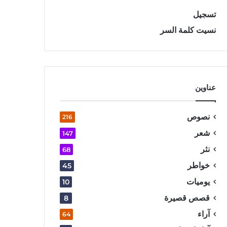
تسجيل
نسيت كلمة السر
عناوين
نصوص
216
شعر
147
نثر
68
خواطر
45
يوميات
10
قصص قصيرة
8
آراء
64