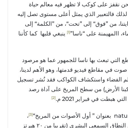
ن نقفز على كوكب لا تظهر فيه معالم حياة
 لذلك فالتعبير الذي يمثل أعلى مستوى تصل إليه
ايتنا، من ”فوق“ إلى ”تحت“، من ”الكلمة“ إلى
1
ماء، االمهيمنة على “ناسا”
ينبغي قلبها كما كأننا
ع التي تبعث بها ناسا للجمهور عما هو مرصود
ت في مقاطع فيديو قدمتها، وهو الأهم لدينا،
الم الفضاء واستكشاف الكواكب فقد نُشر تسجيل
نا الأرض) من سطح المريخ على آداة رصد
2
3
،
يشير إلى أن الأصوات المسجلة تقع داخل النطاق السمعي البشري (تقريبا من ٢٠ هيرتز