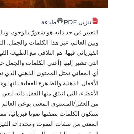
تنزيل PDF
طباعة
التعبير في حد ذاته هو شعورٌ بالوجود، وبالذا
وبين العالم، عبر هذا الكلمات والجمل، الت
الفيزيائي فيها، هو التلاقي مع الطبيعة الف
التي تشير إليها (أعني الكلمات والجمل حي
أي المعاني تمثل المحتوى الذهني الذي نع
الأفعال الذهنية والظاهرة العقلية ذاتها و
الأعضاء، التي انبثق منها العقل ذاته ليعي 
من العقل/المستوى المعني بوعي العالم ال
ستكون الكلمات بصفتها صوتا فيزيائيا، مم
المعنى من صفات الصوت ومحدداته الفيزيا