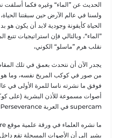
الحديث عن ”الماء“ وغيره فكما أسلفت نح
ولسنا في عالم الآرض حين سبقتنا الحياة،
الحياة كأيقونة وجودية لابد أن يكون هو بد
”الماء“، وبالتالي فإن استراتيجيات تتبع ال
نقلب هرم ”ماسلو“ الكوني،
يجدر الآن أن نتحدث بعمق في تلك المقاط
من صور في كوكب المريخ نفسه، وما هو صو
فوفق ما نشرته ناسا للمرة الأولى في ع
أصوات مسموعة للأذن البشرية (على كوكب
supercam في العربة Perseverance التي هبطت في فبراير 2021 م.
ما نشره العلماء في ورقة علمية موقع nature بعنوان ” أول الأصوات من المريخ“