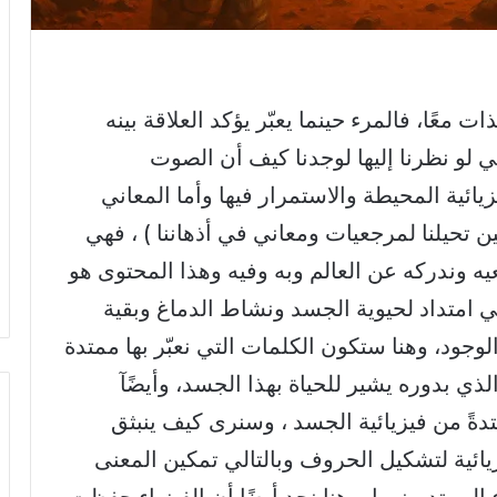
ت معًا، فالمرء حينما يعبّر يؤكد العلاقة بينه
ي لو نظرنا إليها لوجدنا كيف أن الصوت
يزيائية المحيطة والاستمرار فيها وأما المعاني
ن تحيلنا لمرجعيات ومعاني في أذهاننا ) ، فهي
يه وندركه عن العالم وبه وفيه وهذا المحتوى هو
هي امتداد لحيوية الجسد ونشاط الدماغ وبقية
الوجود، وهنا ستكون الكلمات التي نعبّر بها ممتدة
ذي بدوره يشير للحياة بهذا الجسد، وأيضًآ
تدةً من فيزيائية الجسد ، وسنرى كيف ينبثق
ئية لتشكيل الحروف وبالتالي تمكين المعنى