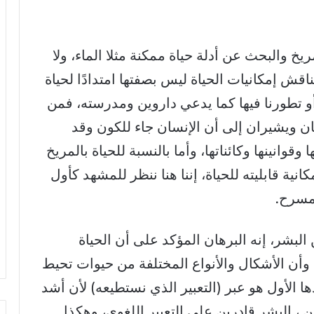
ريخ والبحث عن أدلة حياة ممكنة مثلا الماء، ولا
اقش إمكانيات الحياة ليس بصفتها امتدادًا لحياة
أو تطورنا فيها كما يدعي داروين ومدرسته، فمن
ّان ويشيران إلى أن الإنسان جاء للكون وقد
قوانينها وكائناتها، وأما بالنسبة للحياة بالمريخ
ية قابليته للحياة، إننا هنا ننظر للمشهد كأول
لمسرح.
البشر، إنه البرهان المؤكد على أن الحياة
وأن الأشكال والأنواع المختلفة من حيوات تحيط
ا الأول هو عبر (التعبير الذي نستطيعه) لأن أشد
نحن ، البشر قادرين على التعبير اللغوي، وهكذا