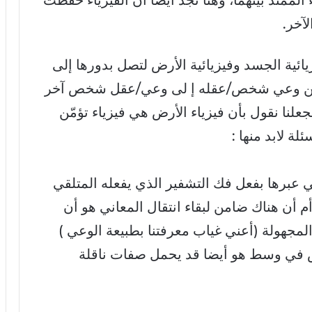
ممتد بينهما، وهنا نجد أيضًا أن الفيزياء حفظت
آخر.
زيائية الجسد وفيزيائية الأرض لتصل بدورها إلى
ت من وعي شخص/عقله إ لى وعي/عقل شخص آخر
يجعلنا نقول بأن فيزياء الأرض هي فيزياء تؤمّن
ة لابد منها :
ي عبرها بفعل فك التشفير الذي يفعله المتلقي
م أن هناك ضامن لبقاء انتقال المعاني هو أن
لمجهولة (أعني غياب معرفتنا بطبيعة الوعي )
لسلس في وسط هو أيضا قد يحمل صفات ناقلة