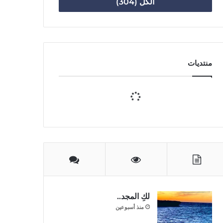
الكل (304)
منتديات
لكِ المجد..
منذ أسبوعين