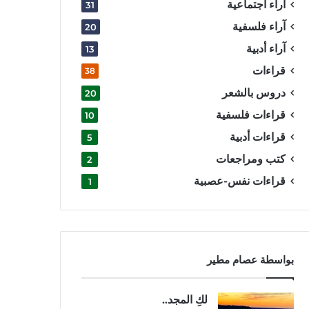
آراء اجتماعية
31
آراء فلسفية
20
آراء أدبية
13
قراءات
38
دروس بالشعر
20
قراءات فلسفية
10
قراءات أدبية
5
كتب ومراجعات
2
قراءات نفس-عصبية
1
بواسطة عصام مطير
لكِ المجد..