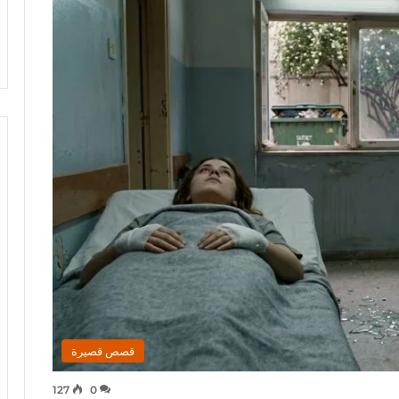
قصص قصيرة
127
0