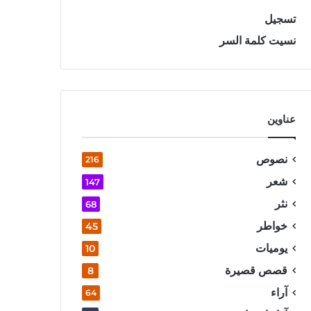
تسجيل
نسيت كلمة السر
عناوين
نصوص
216
شعر
147
نثر
68
خواطر
45
يوميات
10
قصص قصيرة
8
آراء
64