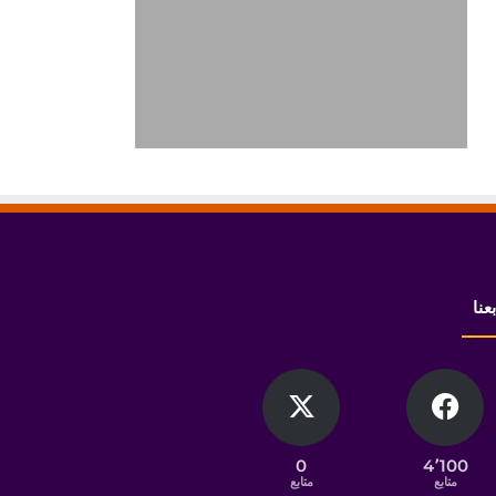
بعنا
0
4٬100
متابع
متابع