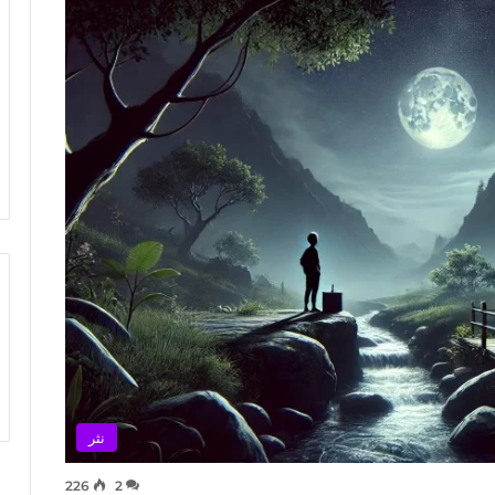
نثر
226
2