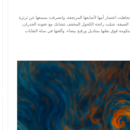
جاهلت اعتصار أمها لأصابعها المرتجفة. وانصرفت بسمعها عن ثرثرة
ادة الضيقة. شمّت رائحة الكحول المخفف تتشابك مع عفونة الجدران،
تكومة فوق بطنها بمناديل ورقيةٍ بيضاء، وألقتها في سلة النفايات