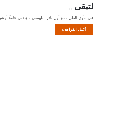
لتبقى ..
في مأوى الظل ، مع أول بادرة للهمس ، جاءني حاملًا أرشيفي
أكمل القراءة »