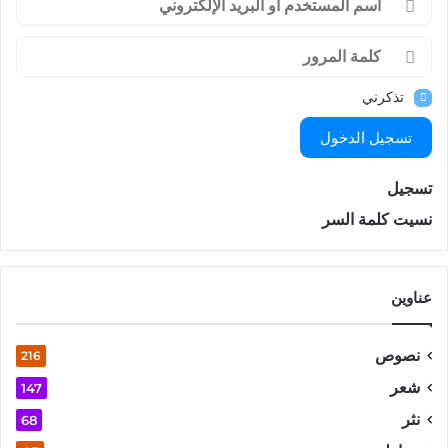
تذكرني
تسجيل الدخول
تسجيل
نسيت كلمة السر
عناوين
نصوص
216
شعر
147
نثر
68