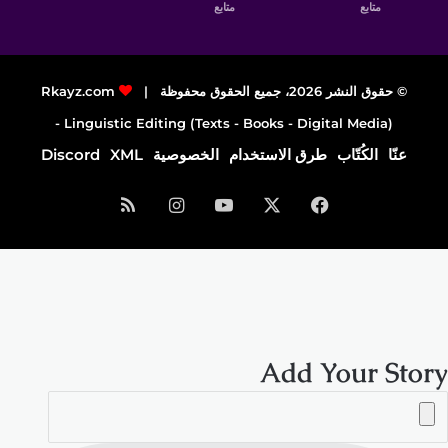
متابع
متابع
© حقوق النشر 2026، جميع الحقوق محفوظة |
Rkayz.com
Linguistic Editing (Texts - Books - Digital Media) -
عنّا
الكُتّاب
طرق الاستخدام
الخصوصية
XML
Discord
فيسبوك
‫X
‫YouTube
انستقرام
ملخص
الموقع
RSS
Add Your Story