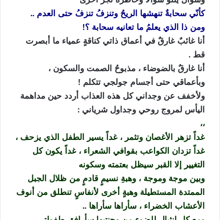
كأنّي سحابةٌ تنهشها الريحُ وتنزفُ تنزفُ حتى العدم ..
ومن ذا الذي يعلمُ ما تعانيه سحابة ؟!
أنا غائبٌ غارقٌ في أعماق ذاتي كناقةٍ عمياء ما أبصرت
قط .
أنا غارقٌ بالضوضاء ، مذبوحُ الصمت والسكون ،
وبأعماقي حتى أجسام جولجي تتكلم !
ولأخفف عن وجداني كل هذه العذاب أردد حين مداهمة
اليأس لمروج روحي وجداول شرياني :
،،
غداً تزهر الأغصان وتثمر ، غداً يسير الطفل الذي يزحف ،
غداً تزدان الكواعب بقوافي الشعراء ، غداً يكون كل
التغيير إلا القبر سيظل بعتمته وسكونه
وبين موجة وموجة ، وهبةِ نسيمٍ قادمٍ من ظلال الجبل
الممتدة المستطيلة وهبةٍ أخرى لأنفاسٍ تنطلق من أنوف
الأعشاب الخضراء ، سأراها سأراها ..
ومع كل انثيال للضوء من وجنتيها سأرافق طفولتي