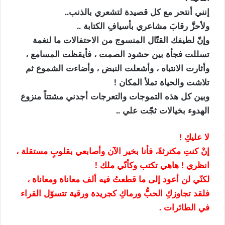
إنني أنتحر مع كل قصيدة لتشعري بالذنب..
ولأحزَّ رقابَ مشاعري بأسيافِ الكتابة ..
وإنّ لطيفك القتّال المنسوج من الاحتفالات ما لنغمة
تسللت فجأة بين حشود الصمت ، فأيقظت المسامع ،
وأثارت الانتباه ، وأشعلت النبض ، وأضاءت الشموع ثم
تلاشت والحياة تملأ المكان !
وبين كل هذه التموجات والتعرجات أجدني مشتتاً منزوع
الهدوء بخيالات ثجّت علي ..
لا عليكِ !
إنْ كنتِ مكترثةً، فأنا بخير الآن وأصابعي بقلوبٍ مستقلة ،
انظري ! هاهي تكتب وكأنّي ملك !
لكنّي لن أعود إلى ما قطعتُ فيه ألف معاناة ومعاناة ،
فلقد تجاوزكِ الحبُّ ورماكِ كجريدة ورقية تتسوّل القراء
في الطائرات .