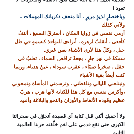
تعود !
وباختصارٍ لذيذٍ مريرٍ ، أنا متحف ذكرياتك المهملات ..
ولأني كذلك
أرمي نفسي في زوايا المكان ، أسترقُ السمعَ ، ألتفُ
كأفعى ، أنقلبُ لزهرة ، أتراءى للنوافذ كنسمةٍ في ظل
جبل ، وكلّ هذا لأرى الأشياء بعين غيري.
سمكةٌ في نهر جارٍ ، بجعةٌ تراقص السماء ، ثعلبٌ في
حقل ، صخرةٌ صمّاء ، عقرب سوداء ، عينٌ هدباء، وربما
كنت أيضاً بقية الأشياء
وتبتلعني الليالي وتلفظني ، وترسمني المأساة وتمحوني
،وأكرس نفسي مع كل هذا للكتابة لأنها هرب ، هربٌ
عظيم وقوده الألفاظ والأوزان والنحو والبلاغة وأنتِ.
ولا أخفيكِ أنّني قبل كتابة أي قصيدة أتجوّل في صحرائنا
الكبرى حتى تقع قدمي على لغم خلّفته حربنا العالمية
الثانية .