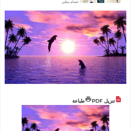
عصام مطير
تنزيل PDF
طباعة