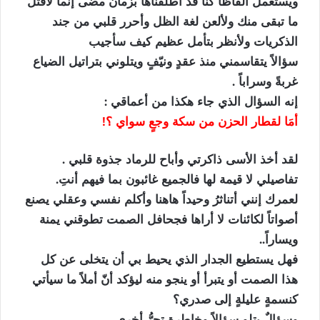
ويستعمل ألفاظاً كنا قد أطلقناها بزمان مضى إنما لأقتل
ما تبقى منك ولألعن لغة الظل وأحرر قلبي من جند
الذكريات ولأنظر بتأمل عظيم كيف سأجيب
سؤالاً يتقاسمني منذ عقدٍ ونيّفٍ ويتلوني بتراتيل الضياع
غربةً وسراباً .
إنه السؤال الذي جاء هكذا من أعماقي :
أمَا لقطار الحزن من سكة وجعٍ سواي ؟!
لقد أخذ الأسى ذاكرتي وأباح للرماد جذوة قلبي .
تفاصيلي لا قيمة لها فالجميع غائبون بما فيهم أنتِ.
لعمرك إنني أتناثرُ وحيداً هاهنا وأكلم نفسي وعقلي يصنع
أصواتاً لكائنات لا أراها فجحافل الصمت تطوقني يمنة
ويساراً..
فهل يستطيع الجدار الذي يحيط بي أن يتخلى عن كل
هذا الصمت أو يتبرأ أو ينجو منه ليؤكد أنّ أملاً ما سيأتي
كنسمةٍ عليلةٍ إلى صدري؟
وسؤالٌ يتلو سؤالاً وخاطرة تجرُّ أخرى