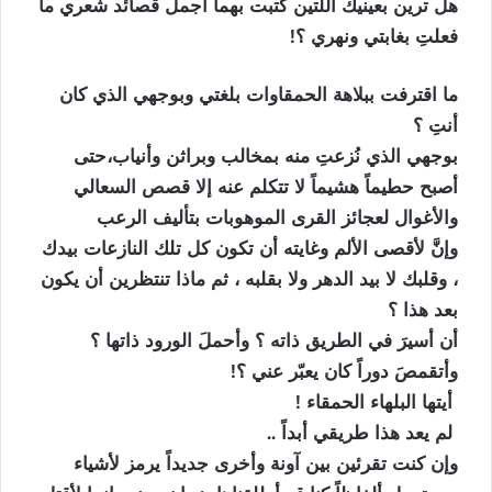
هل ترين بعينيك اللتين كتبت بهما أجمل قصائد شعري ما
فعلتِ بغابتي ونهري ؟!
ما اقترفت ببلاهة الحمقاوات بلغتي وبوجهي الذي كان
أنتِ ؟
بوجهي الذي نُزعتِ منه بمخالب وبراثن وأنياب،حتى
أصبح حطيماً هشيماً لا تتكلم عنه إلا قصص السعالي
والأغوال لعجائز القرى الموهوبات بتأليف الرعب
وإنَّ لأقصى الألم وغايته أن تكون كل تلك النازعات بيدك
، وقلبك لا بيد الدهر ولا بقلبه ، ثم ماذا تنتظرين أن يكون
بعد هذا ؟
أن أسيرَ في الطريق ذاته ؟ وأحملَ الورود ذاتها ؟
وأتقمصَ دوراً كان يعبّر عني ؟!
أيتها البلهاء الحمقاء !
لم يعد هذا طريقي أبداً ..
وإن كنت تقرئين بين آونة وأخرى جديداً يرمز لأشياء