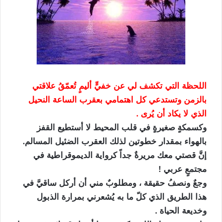
اللحظة التي تكشف لي عن خفيٍّ أليمٍ تُعمّقُ علاقتي
بالزمن وتستدعي كل اهتمامي بعقرب الساعة النحيل
الذي لا يكاد أن يُرى .
وكسمكةٍ صغيرةٍ في قلب المحيط لا أستطيع القفز
بالهواء بمقدار خطوتين لذلك العقرب الضئيل المسالم.
إنَّ قصتي معك مريرةٌ جداً كرواية الديموقراطية في
مجتمعٍ عربي !
وجعٌ ونصفُ حقيقة ، ومطلوبٌ مني أن أركل ساقيَّ في
هذا الطريق الذي كلّ ما به يُشعرني بمرارة الذبول
وخديعة الحياة .