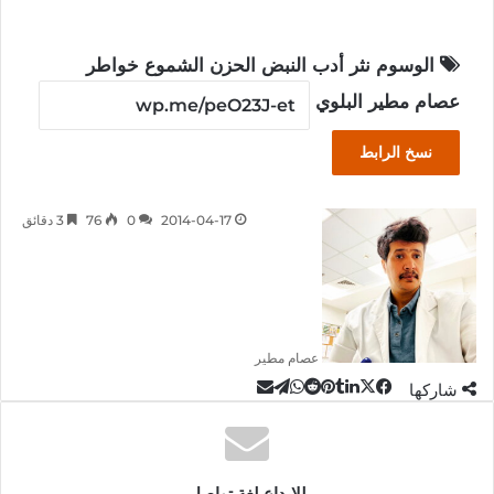
الوسوم
نثر
أدب
النبض
الحزن
الشموع
خواطر
عصام مطير البلوي
نسخ الرابط
2014-04-17
0
76
3 دقائق
عصام مطير
‫X
تيلقرام
لينكدإن
واتساب
مشاركة
فيسبوك
بينتيريست
شاركها
عبر
البريد
للإبداع لغة تواصل