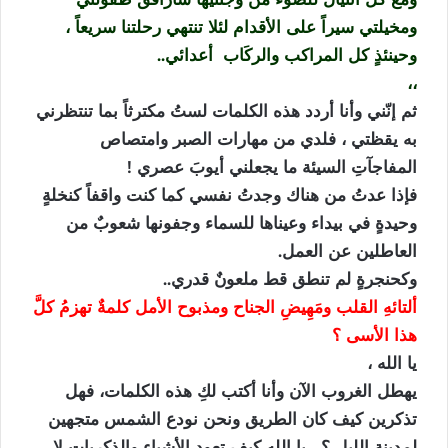
ومخيلتي سيراً على الأقدام لئلا تنتهي رحلتنا سريعاً ،
وحينئذٍ كل المراكب والركَاب أعدائي..
،،
ثم إنّني وأنا أردد هذه الكلمات لستُ مكترثاً بما تنتظرني
به يقظتي ، فلدي من مهارات الصبر وامتصاص
المفاجآتِ السيئة ما يجعلني أيوبَ عصري !
فإذا عدتُ من هناك وجدتُ نفسي كما كنت واقفاً كنخلةٍ
وحيدةٍ في بيداء وعيناها للسماء وجفونها شعوبٌ من
العاطلين عن العمل.
وكحنجرةٍ لم تنطق قط ملعونٌ قدري..
ألتائهِ القلب ومَهِيضِ الجناح ومذبوح الأمل كلمةٌ تهزمُ كلَّ
هذا الأسى ؟
يا الله ،
يهطل الغروب الآن وأنا أكتب لكِ هذه الكلمات، فهل
تذكرين كيف كان الطريق ونحن نودع الشمس متجهين
لمدينة الليل ؟ ، يا الله كيف تعود الأشياء والذكريات لا