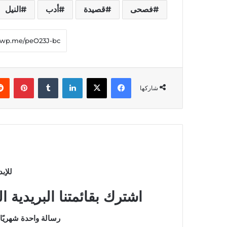
فصحى
قصيدة
أدب
النيل
فيسبوك
‫X
لينكدإن
بينت
شاركها
للإب
اشترك بقائمتنا البريدية 
رسالة واحدة شهريًا 