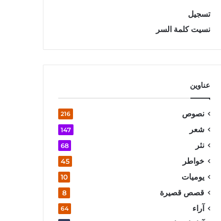
تسجيل
نسيت كلمة السر
عناوين
نصوص
216
شعر
147
نثر
68
خواطر
45
يوميات
10
قصص قصيرة
8
آراء
64