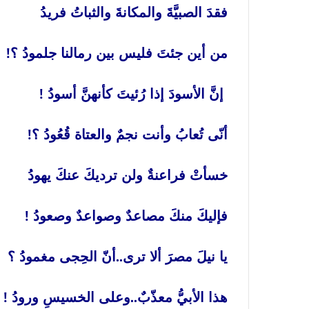
فقدَ الصبيَّةَ والمكانةَ والثباتُ فريدُ
من أين جئتَ فليس بين رمالنا جلمودُ ؟!
إنَّ الأسودَ إذا رُئيتَ كأنهنَّ أسودُ !
أنّى تُعابُ وأنت نجمٌ والعتاة قُعُودُ ؟!
خسأتْ فراعنةٌ ولن ترديكَ عنكَ يهودُ
فإليكَ منكَ مصاعدٌ وصواعدٌ وصعودُ !
يا نيلَ مصرَ ألا ترى..أنّ الحِجى مغمودُ ؟
هذا الأبيُّ معذّبٌ..وعلى الخسيسِ ورودُ !