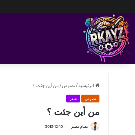
الرئيسية
/
نصوص
/
من أين جئت ؟
نصوص
شعر
من أين جئت ؟
عصام مطير
2013-12-10