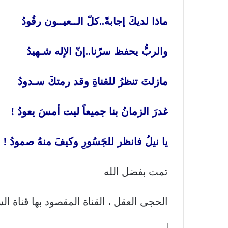
ماذا لديكَ إجابةً..كلّ الــعيــون رقُودُ
والربُّ يحفظ سرّنا..إنّ الإله شـهيدُ
مازلتَ تنظرُ للقناةِ وقد رمتكَ سـدودُ
غدرَ الزمانُ بنا جميعاً ليت أمسَ يعودُ !
يا نيلُ فانظر للجَسُورِ وكيفَ منهُ صمودُ !
تمت بفضل الله
الحجى العقل ، القناة المقصود بها قناة ا