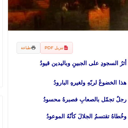
تنزيل PDF
طباعة
أثرُ السجودِ على الجبينِ وباليدين قيودُ
هذا الخضوعُ لربّهِ ولغيرهِ البارودُ
رجلٌ تجمّل بالصعابِ فصبرهُ محسودُ
وخُطاهُ تقتسمُ الجلالَ كأنّهُ الموعودُ