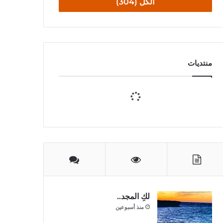
الكل (304)
منتديات
لكِ المجد..
منذ أسبوعين