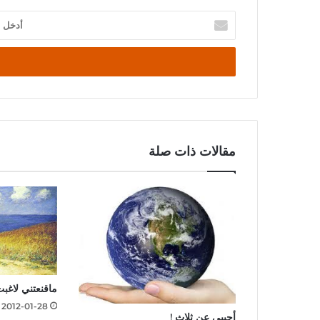
أدخل
بريدك
الإلكتروني
مقالات ذات صلة
ماقنعتني لاغب
2012-01-28
أجيبي عن ثلاث !