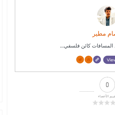
م مطير
المسافات كائن فلسفي...
View
0
ييم الأعضاء