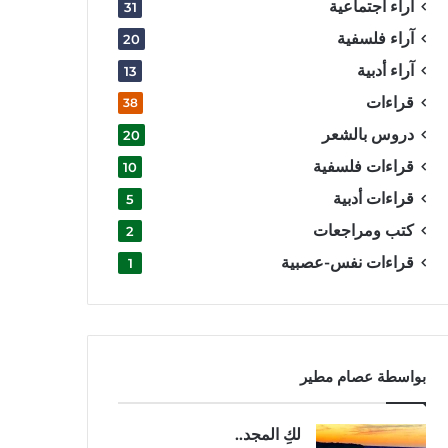
آراء اجتماعية
31
آراء فلسفية
20
آراء أدبية
13
قراءات
38
دروس بالشعر
20
قراءات فلسفية
10
قراءات أدبية
5
كتب ومراجعات
2
قراءات نفس-عصبية
1
بواسطة عصام مطير
لكِ المجد..