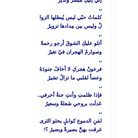
إنّي إليكِ مبشّرٌ ونذيرُ
،،
كلماتُ حبّي ليس يُبطلها الزوا
لُ وليس بين مِدادها تزويرُ
،،
أتلو عليكِ الشوقَ أرجو رحمةً
وصوارمُ الهجران فيّ تغيرُ
،،
فرعونُ هجركِ لا أخافُ جنودَهُ
وعصاً لقلبي ما تزالُ تشيرُ
،،
فإذا ظلمتِ وأنتِ جنةُ أحرفي..
عَدلَت بروحي شعلةٌ وسعيرُ
،،
لمَنِ الدموع كوابلٍ يحثو الثرى
غرقت بهنَّ بصيرةٌ وبصيرُ ؟!