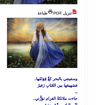
تنزيل PDF
طباعة
م
و
،
ف
و
،
ل
و
،
وسفينتي بالبحر كعَّ قِوَامُها..
فشهيقها بين العُبَابِ زَفيرُ
،،
جاءت ملائكةُ الغرام تؤزُّني..