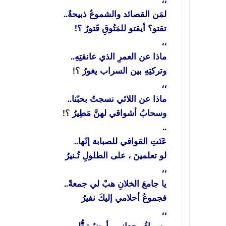
،،
لمَن القصائد والشموعُ ذبيحةٌ..
تقتو؟ أيقتو للمَتُوقِ قَتورُ ؟!
،،
ماذا عن العمرِ الذي عانقتِهِ..
وتركتِهِ بين السراب يغورُ
؟!
،،
ماذا عن اللائي نسجتُ بحبّنا..
وسحابُ أشواقي لهنَّ مَطِيرُ
؟!
..
عَنَتِ القوافي للصبابة إنّها..
لو تعلمينَ ، على الطلولِ تُـنيرُ
،،
يا جامعَ الخلانِ هبْ لي جمعةً..
فجموعُ أحلامي إليكَ نفيرُ
،،