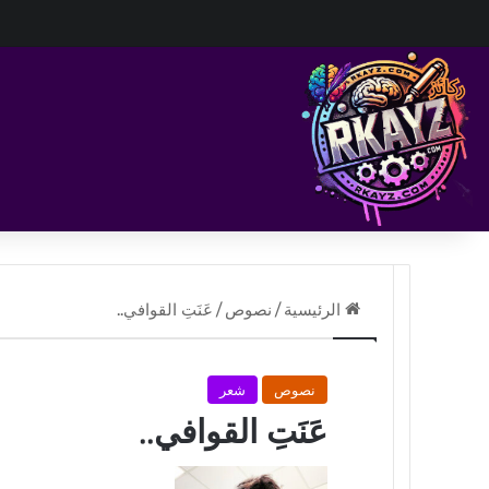
الرئيسية
/
نصوص
/
عَنَتِ القوافي..
نصوص
شعر
عَنَتِ القوافي..