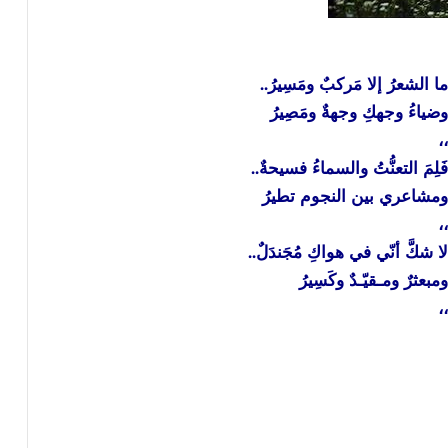
ا الشعرُ إلا مَركبٌ ومَسِيرُ..
ضياءُ وجهكِ وجهةٌ ومَصِيرُ
،
َلِمَ التعنُّتُ والسماءُ فسيحةٌ..
مشاعري بين النجوم تطيرُ
،
ا شكَّ أنّي في هواكِ مُجَندَلٌ..
مبعثرٌ ومـقيّـدٌ وكَسِيرُ
،