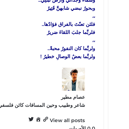
وسماءُ وجداني وأرضُ تبتُّلِي..
وبحورُ نبضي شابهنَّ قَتِيرُ
،،
فلئن تعنّتَ بالفراق فؤادُها..
فلربَّما جلبَ اللقاءَ ضريرُ
،،
ولربَّما كان النفورُ محبةً..
ولربَّما بعضُ الوصالِ خطيرُ !
عصام مطير
شاعر وطبيب وحين المسافات كائن فلسفي.
View all posts
0
0
الأصوات