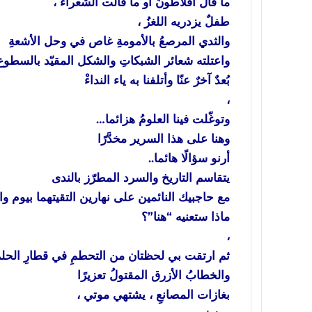
ما قال أفلاطونُ أو ما قالت الشعراءُ ،
طفلٌ يزدريه اللغزُ ،
والثدي المرصعُ بالأمومةِ غاص في وحل الأشعةِ
واعتلته شعائر الشبكاتِ والشكل المقيّد بالسطوع وحِ
بُعدٌ آخرٌ عنّا وأتلفنا به ياء النداءْ
،
وتوغّلت فينا العلومُ هزائما…
وهنا على هذا السرير مخدَّرًا
أرنو سؤالًا هائما..
يتقاسم التاريخ والسرد المطرّز بالندى
مع حاجبيك النائمين على نهارين التقيتهما بيوم واح
ماذا ستعنيه “هنا”؟
،
ثم ارتقت بي لحظتان من التحطمِ في قطارِ الحلم 
والخطابُ الأزرق المقتولُ تعزيرًا
بغازات المصانعِ ، يشتهي موتي ،