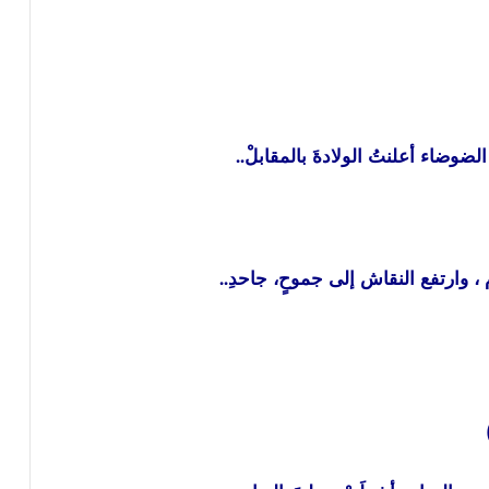
لضوضاء أعلنتُ الولادةَ بالمقابلْ..
 وارتفع النقاش إلى جموحٍ، جاحدِ..