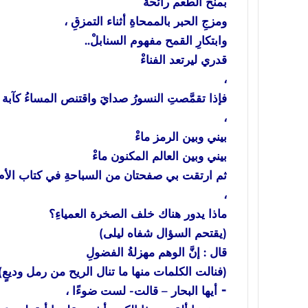
بمنح الطعم رائحةً
ومزجِ الحبر بالممحاةِ أثناء التمزقِ ،
وابتكارِ القمح مفهوم السنابلْ..
قدري ليرتعد الفناءْ
،
فإذا تقمَّصتِ النسورُ صدايَ واقتنص المساءُ كآبة ا
،
بيني وبين الرمز ماءْ
بيني وبين العالم المكنون ماءْ
ثم ارتقت بي صفحتان من السباحةِ في كتاب الأم ،
،
ماذا يدور هناك خلف الصخرة العمياءِ؟
(يقتحم السؤال شفاه ليلى)
قال : إنَّ الوهم مهزلةُ الفضولِ
(فنالت الكلمات منها ما تنال الريح من رمل وديعٍ)
⁃ أيها البحار – قالت- لست ضوءًا ،