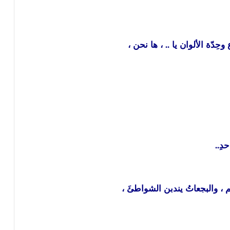
دّة الألوان يا .. ، ها نحن ،
دِ..
، والبجعاتُ يندبن الشواطئَ ،