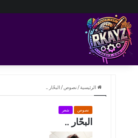
الرئيسية
/
نصوص
/
البحّار ..
نصوص
شعر
البحّار ..