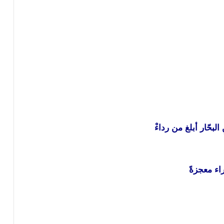
لبحّار أبلغ من رداءْ
اء معجزةً