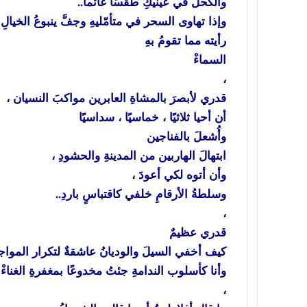
والكحلُ في عينيكِ طقسًا غائما..
وإذا تهاوى السحر في متأمّليهِ وجفَّ ينبوعُ الخيالِ 
رأيته مما تقومُ بهِ
السماءْ
،
قدري لأبصرَ بالمشاةِ العابرين مواكبَ النسيان ،
أن أحيا ثلاثيًا ، خماسيًا ، سداسيًا
وأُشعلَ بالفناجين
ابتهالَ الهاربين من المدينةِ والحشودِ ،
وأن أتوه لكي أعودَ ،
وسلطةُ الأرقامِ خلفي كاقتباسٍ باردِ..
،
قدري عظيمٌ
كيف أخفي السيلَ والوديانُ عاشقةٌ لتكرار المواجع
وأنا كأسلوب الندامةِ جئتُ مخدوعًا بمغفرةِ الغناءْ
،