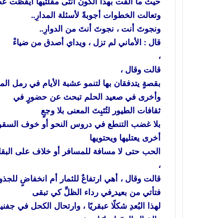
حيث ما ألقت بهذا الكون أنثى مقلتيها أيقظت عصب
وتعالت الخطوات أجوبةً لأسئلة المدارِ..
ونجوتَ أنت ، نجوتَ أنتَ من الدوارِ..
قال : الأماني لم تزل ، ويداي أصدق من ضياءْ
،
قالت وقال ،
بقصةٍ يتدفقان بها لتنمو عشبة الأيام في رمل الم
وأخرى في صعيد الحلم تبحث عن حضورٍ في
ثقافات الطيور لتُثبِتَ المعنى بلا وجعٍ
بلا غضب التنطع في دروس النحو أو خوف السقوط ب
أخرى يعتليها ويحتويها
الحب حتى لا مسافة للمسافر أو خلاف على البقاء
،
قالت وقال ، أهي ارتفاعٌ للثمار أم انخفاضٍ للجذورِ
فتأتي من بعيد ٍفي رداء الظلِّ كي تبقى
لهذا البُعدِ شكلًا عبقريًا ، وارتحال الكحل في جفني