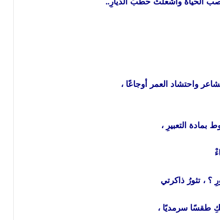
 الحياة وأشعلَتْ حطبَ الديارِ..
شاعر واحتشاد العمر أوجاعًا ،
مادة التعبيرِ ،
ْ
 ؟ ، تثورُ ذاكرتي
كِ طقسًا سرمديًا ،