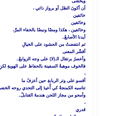
ويخشى
أن أكونَ الظل أو برواز ذاتي ،
خائفين
وخائفين
وخائفين ، هكذا ومضًا ونبضًا بالخفاء المرِّ،
أيدنا الأصابعْ..
ثم انتفضتُ من الحشود على الخيالِ
أقشّر المعنى
وأعصرُ برتقال الـ(لا) على وجه الزوابعْ..
فالخوف موهبةُ السفينة بالحفاظ على الهويةِ لكنِ ا
،
أقسو على وتر الربابةِ حين أعزفُ ما
تناسبه الكمنجةُ كي أُعيدَ إلى التحدي روحه الخضر
وأمحو من مجاز اللحن هندمةَ القنابلْ..
،
قدري