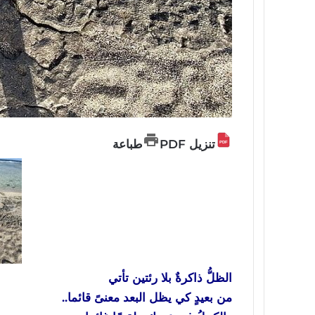
تنزيل PDF
طباعة
الظلُّ ذاكرةٌ بلا رئتين تأتي
من بعيدٍ كي يظل البعد معنىً قائما..