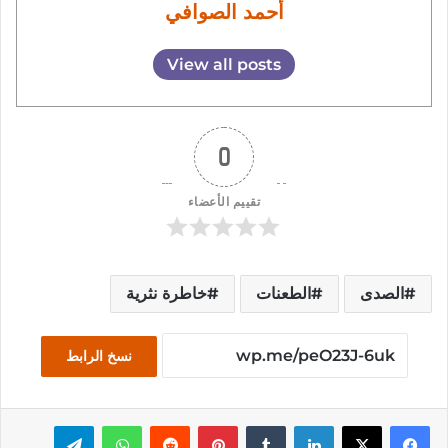
أحمد الصوافي
View all posts
0
تقييم الأعضاء
الصدى
الطعنات
خاطرة نثرية
نسخ الرابط
فيسبوك
‫X
لينكدإن
بينتيريست
واتساب
تيلقرام