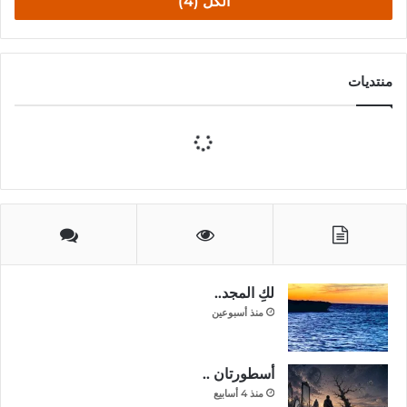
الكل (4)
منتديات
لكِ المجد..
منذ أسبوعين
أسطورتان ..
منذ 4 أسابيع