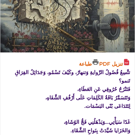
تنزيل PDF
طباعة
تتَّسِعُ فُصُولُ الرِّوايةِ وَتنهارُ، وكَيْفَ تَسْمُو، وَجَدَائِلُ الفِرَاقِ
تَنمو؟
فَتَنْزَحُ حُرُوفِي عَنِ العَطَاءِ،
وَتَتَسَمَّرُ بَاقَةُ الكَلِمَاتِ عَلَى أَرْفُفِ الشَّفَاهِ،
لِتَتَدَاعَى بُنًى البَسْمَات.
غَدًا سَيَأْتِي…وَيَذْهَلُنِي فَجُّ الوُشَاةِ،
وَالخَزَايا شَيَّدَتْ بِنَواحِ الشَّقَاءِ.