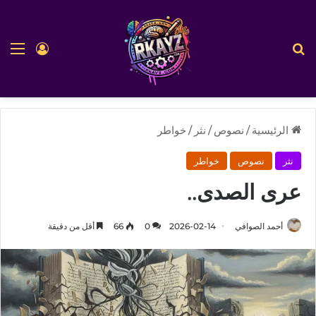
بحث عن
الق
تسجيل ا
الرئيسية
/
نصوص
/
نثر
/
خواطر
نثر
نصوص
خواطر
عرى الصدى..
أحمد الصوافي
2026-02-14
0
66
أقل من دقيقة