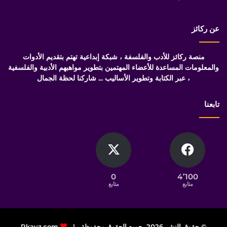
عن ركائز
منصة ركائز للأدب والفلسفة ، شبكة إبداعية تهتم بتقديم الأدوات
والمعلومات المساعدة للأعضاء المهتمين بتطوير مواهبهم الأدبية والفلسفية
، عبر الكتابة وتطوير الأساليب ... شاركنا لحظة الجمال
تابعنا
0
4٬100
متابع
متابع
© حقوق النشر 2026، جميع الحقوق محفوظة |
Rkayz.com