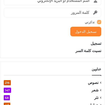
تذكرني
تسجيل الدخول
تسجيل
نسيت كلمة السر
عناوين
نصوص
216
شعر
147
نثر
68