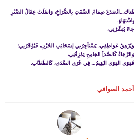
هُناك…انْصَدَعَ صِمَامُ الصَّمْتِ بِالصُّرَاخِ، وَانفَلَتْ عِقَالُ الصَّبْرِ
بِاشْتِهَاءٍ.
جَاءَ يُبَشِّرُنِي،
وَيُرْهِقُ عَوَاطِفِي، يَسْتَأجِرُنِي لِسَحَائِبِ الحُزْنِ، فَيُؤَجِّرُنِي!
وَالرَّجَاءُ كَالصَّدَأِ الجَامِحِ يَمْزِقُنِي،
فَهَوَى الهَوَى اليَتِيمُ… فِي عُرَى الصَّدَى، كَالطَعَنَّاتِ.
أحمد الصوافي