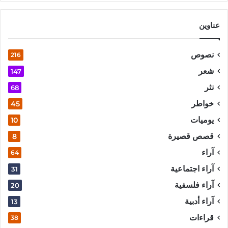
عناوين
نصوص
216
شعر
147
نثر
68
خواطر
45
يوميات
10
قصص قصيرة
8
آراء
64
آراء اجتماعية
31
آراء فلسفية
20
آراء أدبية
13
قراءات
38