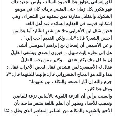
أفق إنساني يتجاوز هذا الجمود السائد ، وليس بجديد ذلك
فهو يتكرر بكل زمان حتى المتنبي بزمانه كان في موضع
الشكوك والتقليل مقارنة بمن سبقوه من الشعراء ، وهي
إشكالية قديمة في العقلية السائدة عند أهل اللغة
فحين سُئِل ابن الأعرابي مثلا عن شعرٍ لبشَّار: أما هذا من
أحسن الشعر؟ قال: “بلى، ولكن القديم أحب إلي” ،
و عن الأصمعي أن إسحاق بن إبراهيم الموصلي أنشد:
هل إلى نظرة إليك سبيل … فيروى الصدى ويشفى الغليلُ
إن ما قل منك يكثر عندي … وكثير ممن يحب القليلُ
فقال له الأصمعي: لمن تنشدني فقال لبعض الأعراب فقال :
هذا والله هو الديباج الخسرواني قال: فإنهما لليلتهما قال: “لا
جرم والله إن آثار الصنعة والتكلف بين عليهما.”
ومثل هذا كثير ،
والسبب برأيي أن النزعة اللغوية بالأساس نزعة للماضي
وتعصب للأجداد ويظهر أن العلم باللغة يشعر صاحبه بأن
الأحق بالشهرة والمكانة من الشاعر المعاصر الذي يظل دائمًا