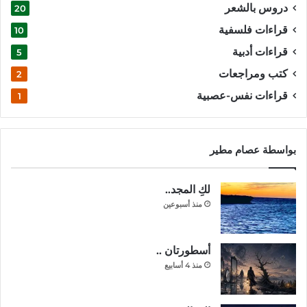
دروس بالشعر
20
قراءات فلسفية
10
قراءات أدبية
5
كتب ومراجعات
2
قراءات نفس-عصبية
1
بواسطة عصام مطير
لكِ المجد..
منذ أسبوعين
أسطورتان ..
منذ 4 أسابيع