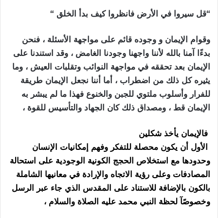
“قل سيروا في الأرض فانظروا كيف بدأ الخلق “
وقوام الإيمان و وجوده قائم على مواجهة الأسئلة ، فنحن
بدءًا آمنا بالله لأننا واجهنا وجودنا الغامض ، وقد استندنا على
الإيمان بعد تحققه في مواجهة النوائب وتقلبات العيش ، وما
يثيره كل ذلك من اضطراب ، أما أننا نجعل الإيمان طريقة
للفرار وأسلوب ملتوي للجبن والخنوع فهذا ما لم يبشر به
الإيمان قط ، ومصداق ذلك كان الجهاد والتأسيس للقوة ،
فالإيمان يأخذ شكلين
الأول
أن يكون محصلة للتفكر وفهم إمكانيات الإنسان
وحدودها مع استخلاص الحجج الكونية الوجودية على استحالة
المصادفات وعلى رؤية الاتجاه والإرادة في معانيها الشاملة
بالكون بالإضافة للاستناد على المقدس الذي جاء عبر الرسل
وخصوصًآ لحظة النبي محمد عليه الصلاة والسلام ،