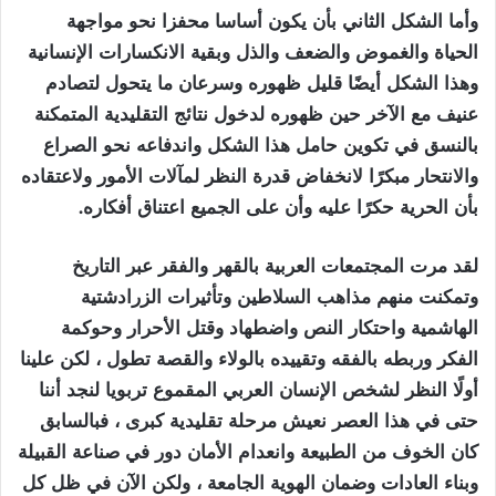
وأما
الشكل
الثاني
بأن يكون أساسا محفزا نحو مواجهة
الحياة والغموض والضعف والذل وبقية الانكسارات الإنسانية
وهذا الشكل أيضًا قليل ظهوره وسرعان ما يتحول لتصادم
عنيف مع الآخر حين ظهوره لدخول نتائج التقليدية المتمكنة
بالنسق في تكوين حامل هذا الشكل واندفاعه نحو الصراع
والانتحار مبكرًا لانخفاض قدرة النظر لمآلات الأمور ولاعتقاده
بأن الحرية حكرًا عليه وأن على الجميع اعتناق أفكاره.
لقد مرت المجتمعات العربية بالقهر والفقر عبر التاريخ
وتمكنت منهم مذاهب السلاطين وتأثيرات الزرادشتية
الهاشمية واحتكار النص واضطهاد وقتل الأحرار وحوكمة
الفكر وربطه بالفقه وتقييده بالولاء والقصة تطول ، لكن علينا
أولًا النظر لشخص الإنسان العربي المقموع تربويا لنجد أننا
حتى في هذا العصر نعيش مرحلة تقليدية كبرى ، فبالسابق
كان الخوف من الطبيعة وانعدام الأمان دور في صناعة القبيلة
وبناء العادات وضمان الهوية الجامعة ، ولكن الآن في ظل كل