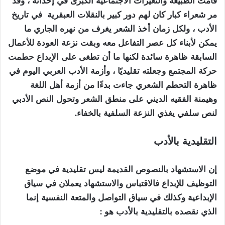
قامت الطبيعة والتغيرات الاجتماعية الكبرى في إحداثه ، وقد
مر شعراء كبار كان لهم دور كبير بالنقلات العبقرية في تاريخ
الأدب ، ولكل زمان أخذ الشعر يغرف من نهره الجاري ما
يمكن لأبناء كل عصر التفاعل معه وبقت نزعة العودة للأعمال
السابقة ظاهرة سائدة لكنها ما أن تطغى على الإبداع حطمت
حركة المجتمع وجعلته تقليديًا ، وأزمة الأدب العربي اليوم في
ظاهرة التحطم الشعري جاءت بدءًا من أزمة أهل اللغة
وهيمنة الفقيه الديني على منطق الشعر وتحول النص الأدبي
لنص سلفي يغذي النزعة السلفية بالخفاء.
التقليدية بالأدب
إن الاستشهاد بالنصوص القديمة ليس تقليدية في موضع
التوظيف للإبداع فالاقتباس والاستشهاد يعملان في سياق
الإبداعية وكذلك في سياق التواصل والمتعة النفسية إنما
الذي نقصده بالتقليدية بالأدب هو :