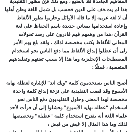
المفاهيم الجامدة فلا بالطبع ، ومع ذلك فإن مظهر التقليدية
هذا لم يت،قف على الدين فحسب بل شمل اللغة وظن أهلها
أن لا لغة عربية إلا ما قاله الأوائل وحاربوا تطور الألفاظ
وإعادة استخدامها بمعاني جديدة باسم الحفاظ على لغة
القرآن ،هذا من وهمهم فهم قادرون على رصد تحولات
المعاني للألفاظ بكتب مخصصة لذلك ، ولقد بلغ بهم الأمر
رلى أن عطلوا إبداع الألفاظ مما دفع الناس نحو استخدام
المصطلحات الإنجليزية وما هذا إلا بسبب تعنتهم وتقليديتهم
المتعصبة ، فمثلًا :
أصبح الناس يستخدمون كلمة “ويك اند” للإشارة لعطلة نهاية
الأسبوع وقد قضت التقليدية على نزعة إبداع كلمة واحدة
مخصصة لهذا المعنى وحاول التقليديون دفع الناس نحو
استخدام “عطلة نهاية الأسبوع” وفشلوا إلى أن قرأت لأحد
علماء اللغة أنه يقترح استخدام كلمة “عطيلة” وتخصيصها
لذلك وما هذا المثال إلا غيض من فيض ،