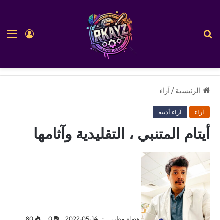
بحث عن
الق
تسجيل ا
الرئيسية
/
آراء
آراء
آراء أدبية
أيتام المتنبي ، التقليدية وآثامها
عصام مطير
2022-05-14
0
80