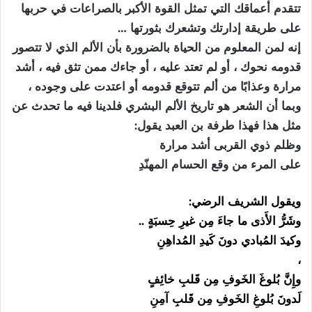
تتقدم أعماقك التي تمثل القوة الأكبر بالصراعات في حربها
على طريقة إدارتك وتشعرك بثورتها …
إنه لمن المعلوم من الحياة بالضرورة بأن الألم الذي لا تتصور
قدومه نحوك ، أو لم تعتد عليه ، أو جاءك ممن تثق فيه ، أشد
مرارة وعذابًا من ألم تتوقع قدومه أو اعتدت على وجوده ،
وبما أن الشعر هو تاريخ الألم البشري فلدينا فيه ما تحدث عن
مثل هذا فهذا طرفة بن العبد يقول:
وظلم ذوي القربى أشد مرارة
على المرء من وقع الحسام المهنّدِ
ويقول الشريف الرضي:
وشَرُّ الأَذى ما جاءَ مِن غيرِ حِسبَةٍ ..
وكيدَ المُبادي دونَ كَيدِ المُداهِنِ
،
وإِنَّ بُلوغَ الخَوفِ مِن قَلبِ خائِفٍ
لَدونَ بُلوغِ الخَوفِ مِن قَلبِ آمِنِ