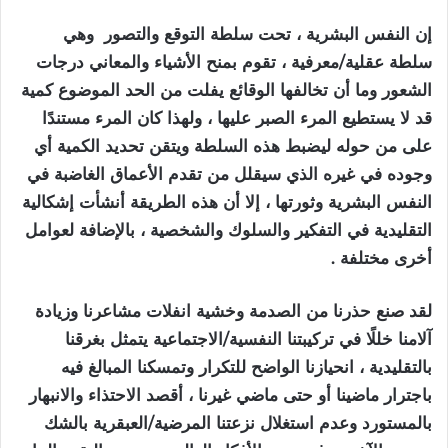
إن النفس البشرية ، تحت سلطة التوقع والتصور وهي
سلطة عقلية/معرفية ، تقوم بمنح الأشياء والمعاني درجات
الشعور وما أن تخالفها الوقائع يفلت من الحد الموضوع كمية
قد لا يستطيع المرء الصبر عليها ، ولهذا كان المرء مستندًا
على من حوله ليضبط هذه السلطة ويتقن تحديد الكمية أي
وجوده في غيره الذي سيقلل من تقدم الأعماق الغاضبة في
النفس البشرية وثورتها ، إلا أن هذه الطريقة أنشأت إشكالية
التقليدية في التفكير والسلوك والشخصية ، بالإضافة لعوامل
أخرى مختلفة .
لقد صنع حذرنا من الصدمة وخشية انفلات مشاعرنا وزيادة
آلامنا خللًا في تركيبتنا النفسية/الاجتماعية يتمثل بغرقنا
بالتقليدية ، انحيازنا الواضح للتكرار وتمسكنا المبالغ فيه
باجترار ماضينا أو حتى ماضي غيرنا ، أقصد الاحتذاء والانبهار
بالمستورد وعدم استغلال نزعتنا المرضية/العبقرية بالشك