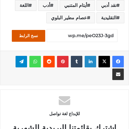
نقد أدبي
أيتام المتنبي
أدب
اللغة
التقليدية
عصام مطير البلوي
نسخ الرابط
فيسبوك
‫X
لينكدإن
بينتيريست
واتساب
تيلقرام
مشاركة عبر البريد
للإبداع لغة تواصل
اشترك بقائمتنا البريدية الشهرية