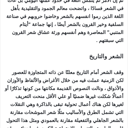
ثم إن الأمر لم يلمس اللغة في حدود عملها اليومي بل عاث
في الشعر فسادًا ، واتضحت معالم الجمود والتقليدية بأهل
اللغة الذين رموا انفسهم بالشعر وخاضوا حروبهم في صناعة
السلفية وخير القرون بالشعر أيضًا ، إنها جماعة “أيتام
المتنبي” المعاصرة وهم أنفسهم ورثة عشاق شعر القرون
التي سبقتهم .
الشعر والتاريخ
وقف الشعر أمام التاريخ معلنًا عن ذاته المتجاوزة للعصور
لكن الزمنية عملت فيه من خلال الأغراض والألفاظ والأوزان
والأذواق ، ونالت النصوص القديمة مكانتها من كونها تذكارًا أو
أعمالًا شكلت غيرها ضمنيًا أو علي الأقل منحت التعريف
لغيرها لكن هناك أعمال تحولية تبقى بالذاكرة وهي النقلات
التي تشمل الطرق والأساليب مثلًا شعر الموشحات مقارنة
بالشعر الجاهلي والتفعيلة مقارنة بالعمودي ومثل هذا التحول