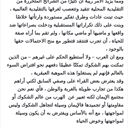
ومما يزيد الأمر ريبة أن كثيرًا من الشرائح المتحررة من
التقليدية المحلية تتقيد وتتعصب لغرقها بالتقليدية العالمية ،
حيث تبنت عادات وطرق تفكير مستوردة وارتأتها خلاصًا
وبنت على ذلك تكراراتها المستقبلية ودخلت بصراعاتها ضد
واقعها و ماضيها أو ماضي مكانها ، ولم تقم بما أراه صفة
للحياة ، أن تجرب فتنتقد فتطور مع منح الاحتمالات حقها
بالوجود ،
ومع ان العرب – ولا أستطيع الحكم على غيرهم – من الذين
تمكنت بهم الشكوك تمكنًا عظيمًا دفعهم نحو افتراض السوء
بالعالم فإنهم لم يستغلوا هذه الموهبة العبقرية ،
وقد يعترض بعض القراء على وصفي السابق لكني أراهم
هكذا من تجارب طويلة بالغربة والوطن ، فأي نعم نحن
مجتمع الإيمان لكنه تعبير عن الهرب من عالم الشكوك أو
مقاومتها أو تجميدها فالإيمان وسيلة لتجاهل الشكوك وليس
لمواجهتها ، مع أنه بالأساس ويفترض به أن يكون وسيلة
لمواجهتها وخوض الحياة