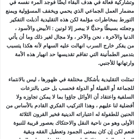
وتشاركية فعالة في هدف البقاء أيضًا فوجد المرء نفسه في
مضمار العمل الجماعي الذي يحمي ويخفف المسؤولية ويمنع
التورط بمخاطرات مؤلمة لكن هذه التقليدية أذبلت التفكير
وجعلته بسيطًا وحديًّا لا يبصر إلا لونين : الأبيض والأسود ،
الدنيا والآخرة ، نحن والآخر ، ولا مجال لغير ذلك وما أن يأتي
من يفكر خارج السرب انهالت عليه السهام لأنه هكذا يتسبب
بتدمير الطمأنينة التي تفاقم تقديسها حد انهيار هذه الأمة
وارتهانها للأجنبي.
تمثلت التقليدية بأشكال مختلفة في ظهورها ، ليس بالانتماء
للجماعة أو القبيلة أو الدولة فحسب بل حتى بالنزعات
السلفية واعتقاد أن الأوائل جاؤوا بما لا يمكن تجاوزه ولا
أفضلية لنا عليهم ، وهذا التركيب الفكري القادم بالأساس من
الحنين للطفولة له اعتباراته الدينية فخير القرون الثلاثة
الأولى وهو من ناحية النقل والاحتكاك بعصور قريبة للنبوة
فنعم لكن إن كان بمعنى الجمود وتعطيل الفقه وبقية