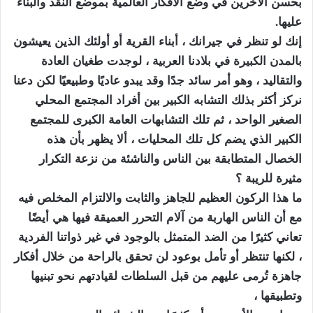
بحسن الآخرين في وضع الأفكار العالمية بموضع النقد والبناء
عليها.
إنك لو تنظر في جيرانك ، أبناء القرية أو أولئك الذين يعيشون
بالمدن الكبيرة في بلادنا العربية ، لوجدت طغيان العادة
والتقاليد ، وهو أمر سائد جدًا وقد يبدو عاديًا وطبيعيًا لكن دعنا
نركز أكثر بذلك التشابه الكبير بين أفراد المجتمع المحلي
الصغير الواحد ، ثم تلك التشابهات العامة الكبرى للمجتمع
الكبير الذي يضم كل تلك المحليات ، ألا يظهر بأن هذه
الخصال المتطابقة بين الناس والناشئة من نزعة التكرار
مثيرة للريبة ؟
ما هذا الركون العظيم للجاهز والثابت والالتزام المخلص فيه
مع أن الناس الهاربة من آلام التحرر العميقة فيها هي أيضًا
تعاني كثيرًا من الضد المتمثل بالوجود في غير ذواتنا الفردية
، لكنها تنتظر أو تأمل بوعود لن تحقق بالراحة من خلال أفكار
جاهزة تُرمى عليهم من قبل السلطات لقيادتهم نحو تبنيها
وتطبيقها ،