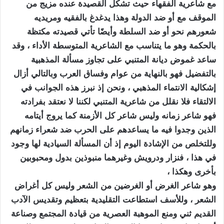
مع شاعرية الفقهاء حيث تشكل القصيدة عنده مزيج من
الموقف مع أو ضد الدولة وهذا يدغدغ بالفقيه ومريديه
شعورهم نحو أو ضد السلطة وأيضًا تأتي قصيدته مكتظة
بالحكمة وهو ما يتناسب مع الشاعرية المتوسطة الأداء ، وقد
ساعد غموض ديانة المتنبي على تجاوز مسألة المذهبية
بالتفضيل فهو بالنهاية من عوام وفساق العرب وبالتالي أزال
إشكالية الانتماء المذهبي ، ونحن إذ نبرز هذه الجوانب في
الالتقاء فلا نقلل من شاعرية المتنبي لكننا لا نعتقد بفرادته
فهو شاعر زمانه وليس شاعر كل الأزمنة كما يروج أيتامه
الذين وجدوا فيه ما يساعدهم على الحرب ضد شعراء زمانهم
وللتخلص من الإشادة اليوم إذ أن المسألة السيادية لها وجود
في هذا ، فنزار ودرويش وغيرهما منبوذين بدول ومحبوبين
بأخرى وهكذا ،
وهو شاعر الغرض أو الغرضين من الشعر وليس كل أغراض
الشعر ، وللأسف استطاعت التقليدية بتعظيم وتقديس الآدب
القديم ثني ومنع الموهبة العصرية من قيادة المجتمع وصناعة