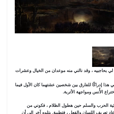
ح لي بحاجبيه ، وقد نالني منه موعدان من الخيال وعشرات
 هذا إدراكًا للفارق بين شخصين عشتهما كان الأول فيما
راع الأُنس ومواجهة الأتربة.
ئية الحرب والسلم حين هطول الظلام ، فكوني من
 تعريف اللسان والفعل ، فتطبيق يتلوه آخر إلى أن