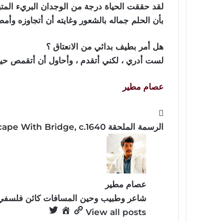
لقد حققت الحياة درجة من الوجدان البريء المتبلد
بأن الحلم جماله بالشعور وغايته أن أتجاوزه وأمض
هل أمر بطيف بدائي من الانعتاق ؟
لست أدري ، لكني أتقدم ، وأحاول أن أتقمص حياة 
عصام مطير
الرسمة الملحقة Aert van der Neer, Moonlit Landscape With Bridge, c.1640
عصام مطير
شاعر وطبيب وحين المسافات كائن فلسفي.
View all posts