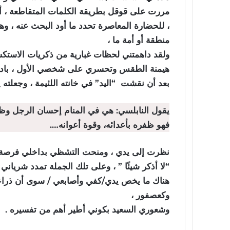
مررت على قوقل بطريقة الكلمات المتقاطعة ، أرمي
، للحضارة المعاصرة تحدد ما أود البحث عنه ، و
منطقة أو أمة ما ،
ولقد داهمتني لحظات غبارية من ذكريات الاستكش
هيمنة الطقس وتحسري على شخصي الأول ، بادرن
بعد أن نقشت “اليد” في خانته اللئيمة ، وجعلته 
يقول النابلسي: هي في المنام إحسان الرجل وظه
فهو ظفره بأعدائه، وقوة أعوانه….
نظرت إلى يدي ، ومنحت التشظي بداخلي فرصة ال
“لا أذكر شيئًا ” ، وعلى تلك الجملة تمدد شرياني 
هناك ما يخص يدي/كفي وأصابعي / سوى أن ذراعي
وكعصفور ،
وشعوري السعيد بكوني أطير أهم من تفسيره .