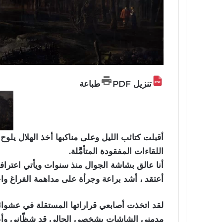
تنزيل PDF
طباعة
أقبلت كتائب الليل وعلى مناكبها أخذ الهلال يلو
اللقاءات المفقودة المتأمَّلة.
أنا عالق بشاشة الجوال منذ سنوات ويأتي اعترافي
أعتقد ، أشد براعة وجرأة على مداهمة الفراغ واخت
لقد اتخذت أصابعي قراراتها المستقلة في عشوا
مدمني الشاشات بشخصي الحالي قد شظّاني وأعاد