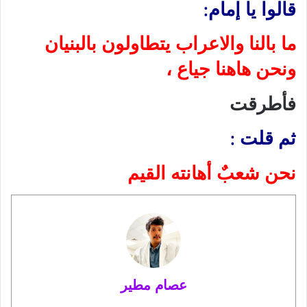
قالوا يا إمام:
ما بالنا والاعراب يتطاولون بالبنيان
ونحن هاهنا جياع ،
فأطرقت
ثم قلت :
نحن شعبٌ أهانته القيم
عصام مطير