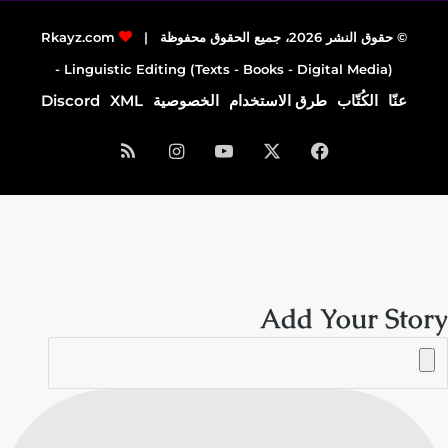
© حقوق النشر 2026، جميع الحقوق محفوظة |
Rkayz.com
Linguistic Editing (Texts - Books - Digital Media) -
عنّا
الكُتّاب
طرق الاستخدام
الخصوصية
XML
Discord
فيسبوك
‫X
‫YouTube
انستقرام
ملخص
الموقع
RSS
Add Your Story