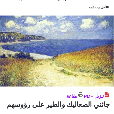
أقل من دقيقة
تنزيل PDF
طباعة
جائني الصعاليك والطير على رؤوسهم