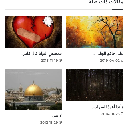
مقالات ذات صلة
على حافَةِ الجِلد …
بتمحيصِ النوايا قالَ قلبي..
2013-11-19
2019-04-02
هأنذا أعودُ للسراب..
2014-01-23
لا تنم..
2012-11-29