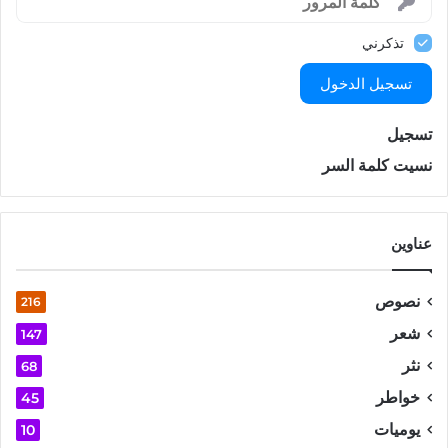
تذكرني
تسجيل الدخول
تسجيل
نسيت كلمة السر
عناوين
نصوص
216
شعر
147
نثر
68
خواطر
45
يوميات
10