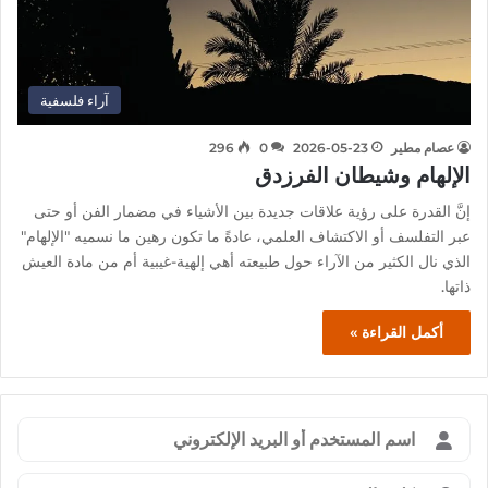
آراء فلسفية
عصام مطير
2026-05-23
0
296
الإلهام وشيطان الفرزدق
إنَّ القدرة على رؤية علاقات جديدة بين الأشياء في مضمار الفن أو حتى
عبر التفلسف أو الاكتشاف العلمي، عادةً ما تكون رهين ما نسميه "الإلهام"
الذي نال الكثير من الآراء حول طبيعته أهي إلهية-غيبية أم من مادة العيش
ذاتها.
أكمل القراءة »