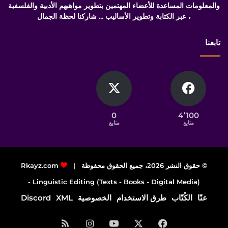
والمعلومات المساعدة للأعضاء المهتمين بتطوير مواهبهم الأدبية والفلسفية
، عبر الكتابة وتطوير الأساليب ... شاركنا لحظة الجمال
تابعنا
0
4٬100
متابع
متابع
© حقوق النشر 2026، جميع الحقوق محفوظة |
Rkayz.com
Linguistic Editing (Texts - Books - Digital Media) -
عنّا
الكُتّاب
طرق الاستخدام
الخصوصية
XML
Discord
فيسبوك
‫X
‫YouTube
انستقرام
ملخص