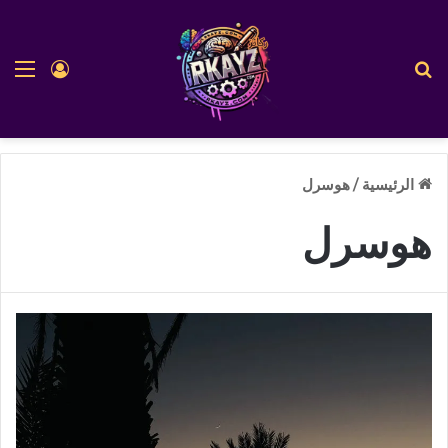
بحث عن
الق
تسجيل ا
الرئيسية
/
هوسرل
هوسرل