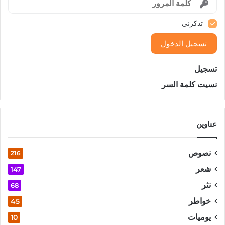
تذكرني
تسجيل الدخول
تسجيل
نسيت كلمة السر
عناوين
نصوص
216
شعر
147
نثر
68
خواطر
45
يوميات
10