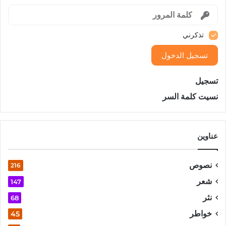
تذكرني
تسجيل الدخول
تسجيل
نسيت كلمة السر
عناوين
نصوص
216
شعر
147
نثر
68
خواطر
45