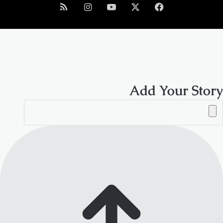
فيسبوك
‫X
‫YouTube
انستقرام
ملخص
الموقع
RSS
Add Your Story