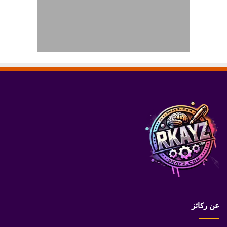
عن ركائز