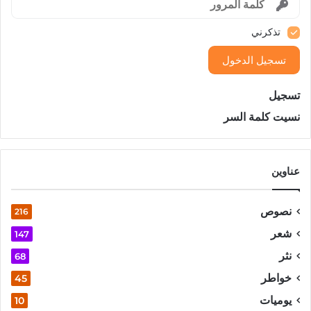
تذكرني
تسجيل الدخول
تسجيل
نسيت كلمة السر
عناوين
نصوص
216
شعر
147
نثر
68
خواطر
45
يوميات
10