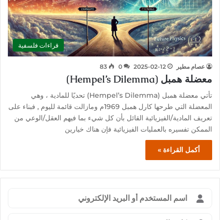
قراءات فلسفية
عصام مطير
2025-02-12
0
83
معضلة همبل (Hempel’s Dilemma)
تأتي معضلة همبل (Hempel’s Dilemma) تحديًا للمادية ، وهي
المعضلة التي طرحها كارل همبل 1969م ومازالت قائمة لليوم , فبناء على
تعريف المادية/الفيزيائية القائل بأن كل شيء بما فيهم العقل/الوعي من
الممكن تفسيره بالعمليات الفيزيائية فإن هناك خيارين
أكمل القراءة »