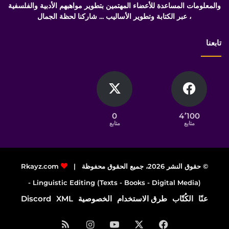
والمعلومات المساعدة للأعضاء المهتمين بتطوير مواهبهم الأدبية والفلسفية
، عبر الكتابة وتطوير الأساليب ... شاركنا لحظة الجمال
تابعنا
0
4٬100
متابع
متابع
© حقوق النشر 2026، جميع الحقوق محفوظة |
Rkayz.com
Linguistic Editing (Texts - Books - Digital Media) -
عنّا
الكُتّاب
طرق الاستخدام
الخصوصية
XML
Discord
فيسبوك
‫X
‫YouTube
انستقرام
ملخص