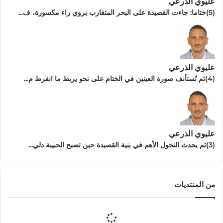
عليوي الذرعي
(5)ختاما: جاءت القصيدة على البحر المتقارب بروي راء مكسورة، ف...
عليوي الذرعي
(4)ثم تُستأنف صورة العينين في الختام على نحو يربط ما انفرط م...
عليوي الذرعي
(3)ثم يحدث التحول الأهم في بنية القصيدة حين تصبح الحبيبة دلي...
من المنتديات