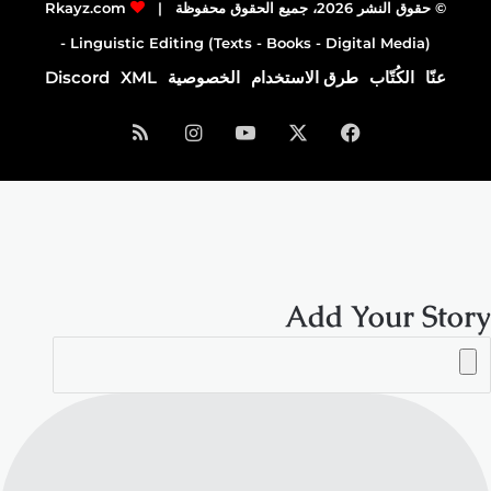
© حقوق النشر 2026، جميع الحقوق محفوظة |
Rkayz.com
Linguistic Editing (Texts - Books - Digital Media) -
عنّا
الكُتّاب
طرق الاستخدام
الخصوصية
XML
Discord
فيسبوك
‫X
‫YouTube
انستقرام
ملخص
الموقع
RSS
Add Your Story