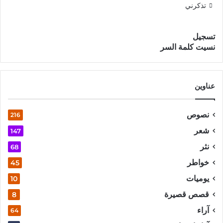
تذكرني
تسجيل الدخول
تسجيل
نسيت كلمة السر
عناوين
نصوص
216
شعر
147
نثر
68
خواطر
45
يوميات
10
قصص قصيرة
8
آراء
64