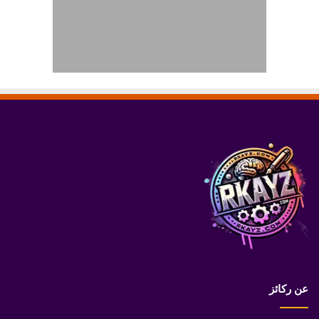
عن ركائز