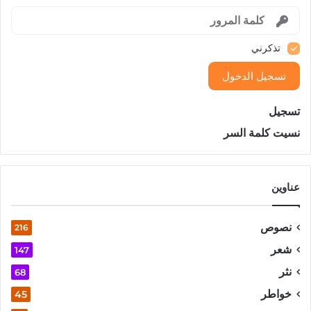
تذكرني
تسجيل الدخول
تسجيل
نسيت كلمة السر
عناوين
نصوص
216
شعر
147
نثر
68
خواطر
45