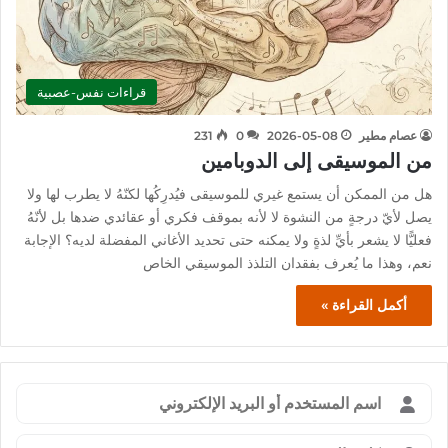
قراءات نفس-عصبية
عصام مطير
2026-05-08
0
231
من الموسيقى إلى الدوبامين
هل من الممكن أن يستمع غيري للموسيقى فيُدرِكُها لكنّهُ لا يطرب لها ولا
يصل لأيّ درجةٍ من النشوة لا لأنه بموقف فكري أو عقائدي ضدها بل لأنّهُ
فعليًّا لا يشعر بأيِّ لذةٍ ولا يمكنه حتى تحديد الأغاني المفضلة لديه؟ الإجابة
نعم، وهذا ما يُعرف بفقدان التلذذ الموسيقي الخاص
أكمل القراءة »