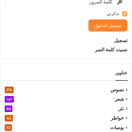
تذكرني
تسجيل الدخول
تسجيل
نسيت كلمة السر
عناوين
نصوص
216
شعر
147
نثر
68
خواطر
45
يوميات
10