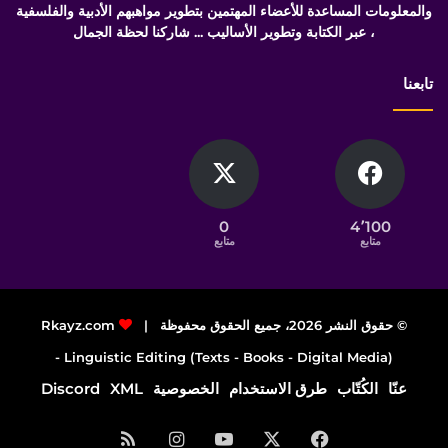
والمعلومات المساعدة للأعضاء المهتمين بتطوير مواهبهم الأدبية والفلسفية
، عبر الكتابة وتطوير الأساليب ... شاركنا لحظة الجمال
تابعنا
0
4٬100
متابع
متابع
© حقوق النشر 2026، جميع الحقوق محفوظة |
Rkayz.com
Linguistic Editing (Texts - Books - Digital Media) -
عنّا
الكُتّاب
طرق الاستخدام
الخصوصية
XML
Discord
فيسبوك
‫X
‫YouTube
انستقرام
ملخص