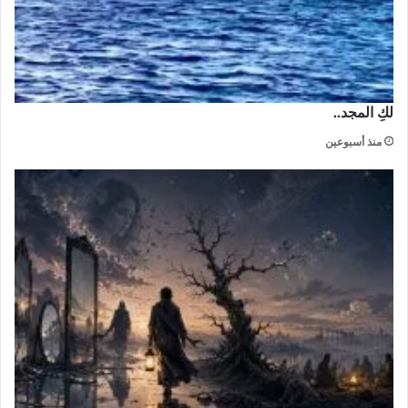
لكِ المجد..
منذ أسبوعين