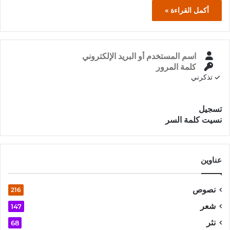
أكمل القراءة »
تذكرني
تسجيل الدخول
تسجيل
نسيت كلمة السر
عناوين
نصوص
216
شعر
147
نثر
68