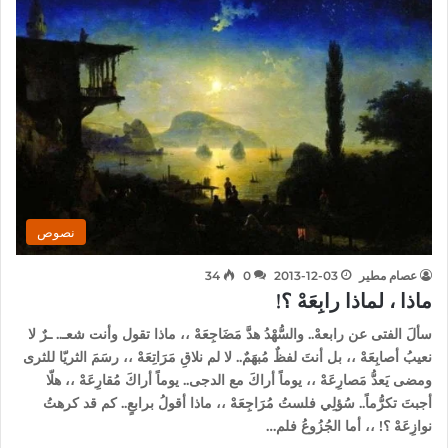
نصوص
عصام مطير
2013-12-03
0
34
ماذا ، لماذا رابِعَهْ ؟!
سألَ الفتى عن رابعهْ.. والسُّهْدُ هدَّ مَضَاجِعَهْ ،، ماذا تقول وأنت شعـ.. ـرٌ لا
نعيبُ أصابِعَهْ ،، بل أنتَ لفظٌ مُبهَمٌ.. لا لم نلاقِ مَرَاتِعَهْ ،، رسَمَ الثريّا للثرى
ومضى يَعدُّ مَصارِعَهْ ،، يوماً أراكَ مع الدجى.. يوماً أراكَ مُقارِعَهْ ،، هلّا
أجبتَ تكرُّماً.. سُؤلِي فلستُ مُرَاجِعَهْ ،، ماذا أقولُ برابعٍ.. كم قد كرهتُ
نوازِعَهْ ؟! ،، أما الجُزُوعُ فلم…