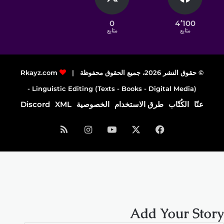
0
4٬100
متابع
متابع
© حقوق النشر 2026، جميع الحقوق محفوظة |
Rkayz.com
Linguistic Editing (Texts - Books - Digital Media) -
عنّا
الكُتّاب
طرق الاستخدام
الخصوصية
XML
Discord
فيسبوك
‫X
‫YouTube
انستقرام
ملخص
الموقع
RSS
Add Your Story