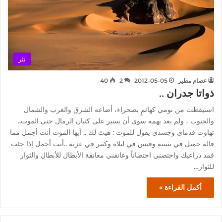
نثر
عصام مطير
2012-05-05
2
40
ذواتا جدران ..
استيقظت من نومي كهائمٍ بصحراء، أضاعه الشرق والغرب والشمال
والجنوب ، ولم يعد يهمه سوى أن يسير على كثبان الرمال حتى الموت..
تهاوت قدماي وجسدي يقول للموت : هيتَ لك .. أيها الموت أنت أجمل مما
قاله جميل في بثينته وقيس في ليلاه وكثير في عزته ..أنت أجمل إذا جئت
فمد ذراعيك واحتضني احتضاناً وعانقني معانقة الأبطال للأبطال والثوار
للثوار…
أكمل القراءة »