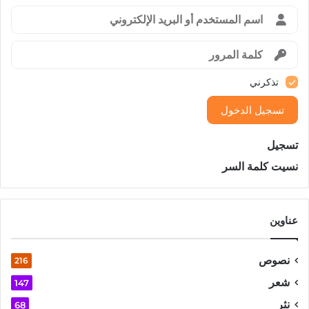
تذكرني
تسجيل الدخول
تسجيل
نسيت كلمة السر
عناوين
نصوص
216
شعر
147
نثر
68