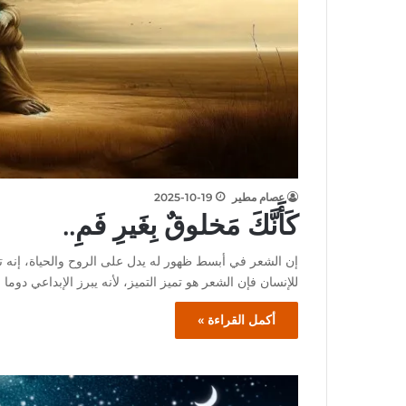
عصام مطير
2025-10-19
كَأَنَّكَ مَخلوقٌ بِغَيرِ فَمِ..
إن الشعر في أبسط ظهور له يدل على الروح والحياة، إنه تفك
للإنسان فإن الشعر هو تميز التميز، لأنه يبرز الإبداعي دوما ف
أكمل القراءة »