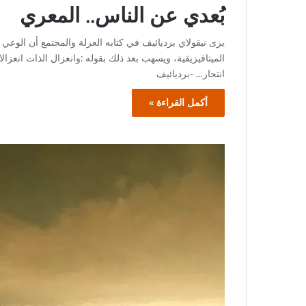
بُعدي عن الناس.. المعري
يرى نيقولاي برديائيف في كتابه العزلة والمجتمع أن الوعي
الميتافيزيقية، ويسهب بعد ذلك بقوله :وانعزال الذات انعزا
انتحار… -برديائيف
أكمل القراءة »