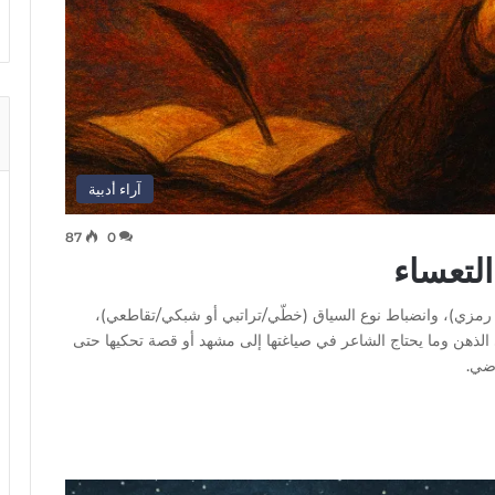
آراء أدبية
87
0
لتعساء
 رمزي)، وانضباط نوع السياق (خطّي/تراتبي أو شبكي/تقاطعي)،
ي الذهن وما يحتاج الشاعر في صياغتها إلى مشهد أو قصة تحكيها حتى
اضي.