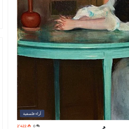
آراء فلسفية
2٬422
0