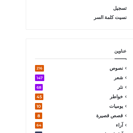
تسجيل
نسيت كلمة السر
عناوين
نصوص
216
شعر
147
نثر
68
خواطر
45
يوميات
10
قصص قصيرة
8
آراء
64