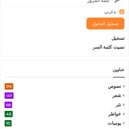
تذكرني
تسجيل الدخول
تسجيل
نسيت كلمة السر
عناوين
نصوص
216
شعر
147
نثر
68
خواطر
45
يوميات
10