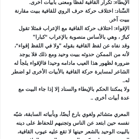
الإيطاء: تكرار القافية لفظًا ومعنى بأبيات أخرى.
السِّناد: اختلاف حركة حرف الروي للقافية ببيت مقارنة
ببيت آخر.
الإقواء: اختلاف حركة القافية مع الإعراب فمثلا تقول
كبارُ ، وهي بالأساس منصوبة بالإعراب “كبارا”
وقد نفاه عن لفظ القافية بقوله ”ولا في اللفظ إقواء“،
لأنه من الممكن حدوثه ببيت وحيد ومع ذلك فلا يوجد
ضرورة لظهور هذا العيب مادامه وحيدا فالإقواء يلجأ له
الشاعر لمسايرة حركة القافية بالأبيات الأخرى لو اضطر
له..
ولا يمكننا الحكم بالإيطاء والسناد إلا إذا جاء البيت مع
عدة أبيات أخرى ..
المعري متشائم ولغوي بارع أيضًا، وبأبياته السابقة، شبّه
نفسه حين ابتعد عن الناس وتجنبهم للحفاظ على دينه
بالبيت الوحيد بالشعر حينها لا تقع عليه عيوب القافية،