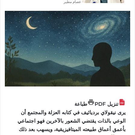
عصام مطير
تنزيل PDF
طباعة
يرى نيقولاي برديائيف في كتابه العزلة والمجتمع أن
الوعي بالذات يقتضي الشعور بالآخرين فهو اجتماعي
بأعمق أعماق طبيعته الميتافيزيقية، ويسهب بعد ذلك