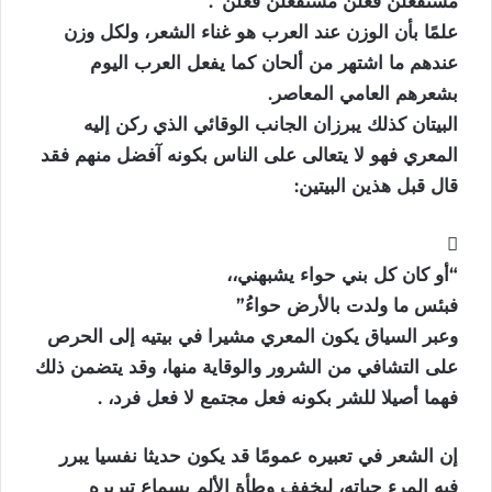
مستفعلن فعلن مستفعلن فعلُن”.
علمًا بأن الوزن عند العرب هو غناء الشعر، ولكل وزن
عندهم ما اشتهر من ألحان كما يفعل العرب اليوم
بشعرهم العامي المعاصر.
البيتان كذلك يبرزان الجانب الوقائي الذي ركن إليه
المعري فهو لا يتعالى على الناس بكونه آفضل منهم فقد
قال قبل هذين البيتين:
“أو كان كل بني حواء يشبهني،،
فبئس ما ولدت بالأرض حواءُ”
وعبر السياق يكون المعري مشيرا في بيتيه إلى الحرص
على التشافي من الشرور والوقاية منها، وقد يتضمن ذلك
فهما أصيلا للشر بكونه فعل مجتمع لا فعل فرد، .
إن الشعر في تعبيره عمومًا قد يكون حديثا نفسيا يبرر
فيه المرء حياته، ليخفف وطأة الألم بسماع تبريره