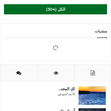
الكل (304)
منتديات
لكِ المجد..
منذ أسبوعين
أسطورتان ..