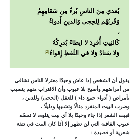
بُعدي مِنَ الناسِ بُرءٌ مِن سَقامِهِمُ
وَقُربُهُم لِلحِجى وَالدينِ أَدواءُ
،
كَالبَيتِ أُفرِدَ لا ايطاءَ يُدرِكُهُ
2
وَلا سَنادٌ وَلا في اللَفظِ إِقواءُ
يقول أن الشخص إذا عاش وحيدًا معتزلا الناس تشافى
من أمراضهم وأصبح بلا عيوب وأن الاقتراب منهم يتسبب
بأمراض ( أدواء جمع داء ) للعقل (الحجى) وللدين ،
وضرب البيت المنفرد مثالًا وتشبيها ودليلًا ،
فبيت الشعر إذا جاء وحيدًا بلا أي بيت يتلوه، لا تمسّه
عيوب القافية التي لن تظهر إلا آذا كان البيت في نتفة
شعرية أو قصيدة :