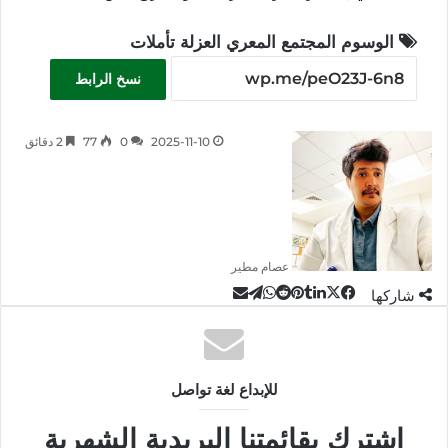
الوسوم
المجتمع
المعري
العزلة
تأملات
نسخ الرابط
2025-11-10
0
77
2 دقائق
عصام مطير
‫X
تيلقرام
لينكدإن
واتساب
مشاركة
فيسبوك
بينتيريست
شاركها
عبر
البريد
للإبداع لغة تواصل
اشترك بقائمتنا البريدية الشهرية