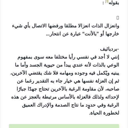
1
بقوله
:
وانعزال الذات انعزالا مطلقا ورفضها الاتصال بأي شيء
خارجها أو ”بالأنت“ عبارة عن انتحار…
-برديائيف
إنني لا أجد في نفسي رأيا مختلفا معه سوى بمفهوم
الوعي بالذات لأنه عندي يبدأ من حيوية الجسد وأما ما
يبنيه ويُكمل فيه وجوده ومهامه فلا شك يقتضي الآخرين،
ثم إن العزلة نفسها هي خيار جاء به التقدير رغما عن
صاحبه، لأن مقاومة الرغبة بالآخرين تحتاج جهدًا جبارًا
لإحداثه ولذلك فالعزلة بالأساس مرتبطة بالعجز عن هذه
الرغبة وفي حدوٍد ما نتاج الصدمة والإدراك العميق
لخطورة الحياة.