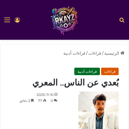
بحث عن
الق
تسجيل ا
الرئيسية
/
قراءات
/
قراءات أدبية
قراءات
قراءات أدبية
بُعدي عن الناس.. المعري
2025-11-10
0
77
2 دقائق