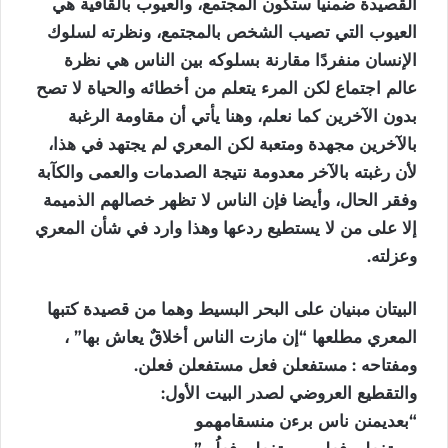
القصيدة ضمنيا ستكون المجتمع، والعيوب بالقافية هي
العيوب التي تصيب الشخص بالمجتمع، ونظرته لسلوك
الإنسان منفردًا مقارنة بسلوكه بين الناس هي نظرة
عالم اجتماع لكن المرء يتعلم من أخطائه والحياة لا تصح
بدون الآخرين كما نعلم، وهنا يأتي أن مقاومة الرغبة
بالآخرين مجهدة ومتعبة لكن المعري لم يجتهد في هذا،
لأن رغبته بالآخر معدومة نتيجة الصدمات والعمى والكآبة
وفقر الحال، وأيضا فإن الناس لا تظهر خصالهم الذميمة
إلا على من لا يستطيع ردعها وهذا وارد في شأن المعري
وعزلته.
البيتان مبنيان على البحر البسيط وهما من قصيدة كتبها
المعري مطلعها “إن مازت الناس أخلاقٌ يعاش بها” ،
ومفتاحه : مستفعلن فعل مستفعلن فعلن.
والتقطيع العروضي لصدر البيت الأول:
“بعديمنن ناس برءن منسقامهمو