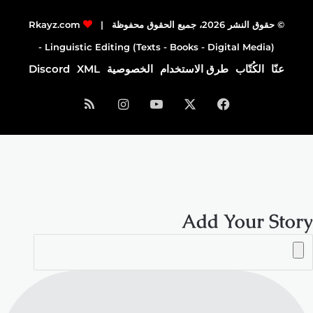
© حقوق النشر 2026، جميع الحقوق محفوظة |
Rkayz.com
Linguistic Editing (Texts - Books - Digital Media) -
عنّا
الكُتّاب
طرق الاستخدام
الخصوصية
XML
Discord
فيسبوك
‫X
‫YouTube
انستقرام
ملخص
الموقع
RSS
Add Your Story