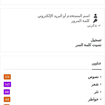
تذكرني
تسجيل الدخول
تسجيل
نسيت كلمة السر
عناوين
نصوص
216
شعر
147
نثر
68
خواطر
45