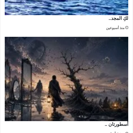
لكِ المجد..
منذ أسبوعين
أسطورتان ..