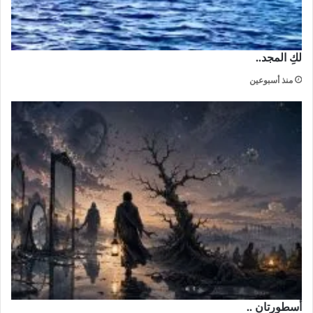
لكِ المجد..
منذ أسبوعين
أسطورتان ..