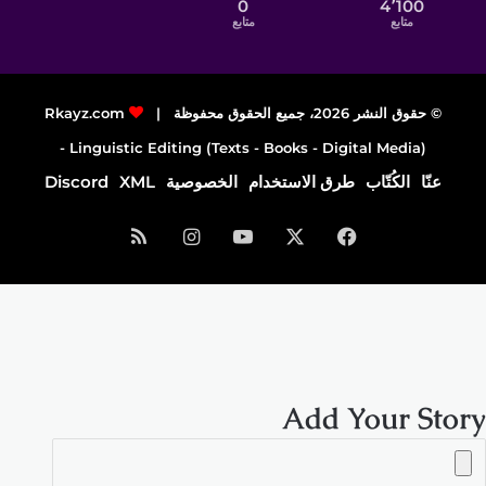
0
4٬100
متابع
متابع
© حقوق النشر 2026، جميع الحقوق محفوظة |
Rkayz.com
Linguistic Editing (Texts - Books - Digital Media) -
عنّا
الكُتّاب
طرق الاستخدام
الخصوصية
XML
Discord
فيسبوك
‫X
‫YouTube
انستقرام
ملخص
الموقع
RSS
Add Your Story