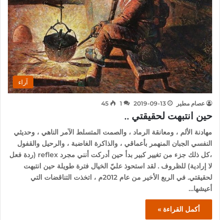
آراء
عصام مطير
2019-09-13
1
45
حين انتبهت لحقيقتي ..
مهادنة الألم ، ومعانقة الرماد ، والصمت المتسلط الآمر الناهي ، وحديثي
النفسي الجبان المنهمر بأعماقي ، والذاكرة الغاضبة ، والرحيل والقفول
،كل ذلك جزء من تغيير كبير بدأ حين أدركت أنني مجرد reflex (ردة فعل
لا إرادية) للظروف . لقد استحوذ عليّ الخيال فترة طويلة حين انتبهت
لحقيقتي. في الربع الأخير من عام 2012م ، اتخذت التناقضات التي
أعيشها…
أكمل القراءة »