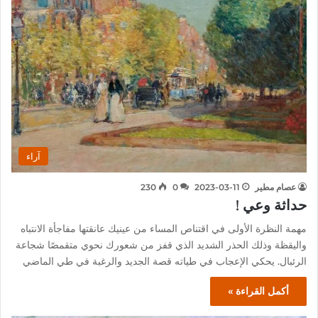
آراء
عصام مطير
2023-03-11
0
230
حداثة وعي !
مهمة النظرة الأولى في اقتناص المساء من عينيك عانقتها مفاجأة الانتباه
واليقظة وذلك الحذر الشديد الذي قفز من شعورك نحوي متقمصًا شجاعة
الرئبال. يحكي الإعجاب في طياته قصة الجديد والرغبة في طي الماضي
أكمل القراءة »