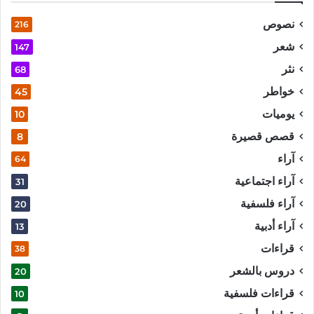
نصوص
216
شعر
147
نثر
68
خواطر
45
يوميات
10
قصص قصيرة
8
آراء
64
آراء اجتماعية
31
آراء فلسفية
20
آراء أدبية
13
قراءات
38
دروس بالشعر
20
قراءات فلسفية
10