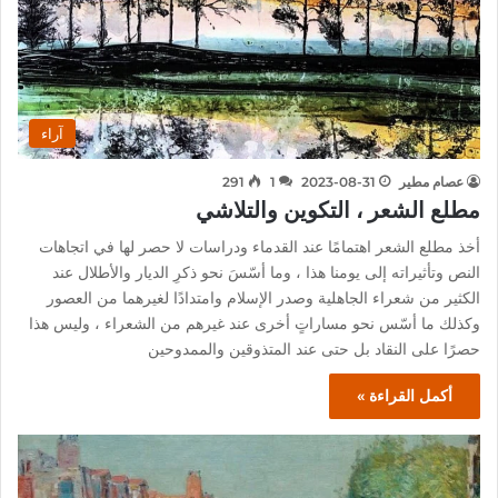
آراء
عصام مطير
2023-08-31
1
291
مطلع الشعر ، التكوين والتلاشي
أخذ مطلع الشعر اهتمامًا عند القدماء ودراسات لا حصر لها في اتجاهات
النص وتأثيراته إلى يومنا هذا ، وما أسّسَ نحو ذكرِ الديار والأطلال عند
الكثير من شعراء الجاهلية وصدر الإسلام وامتدادًا لغيرهما من العصور
وكذلك ما أسّس نحو مساراتٍ أخرى عند غيرهم من الشعراء ، وليس هذا
حصرًا على النقاد بل حتى عند المتذوقين والممدوحين
أكمل القراءة »