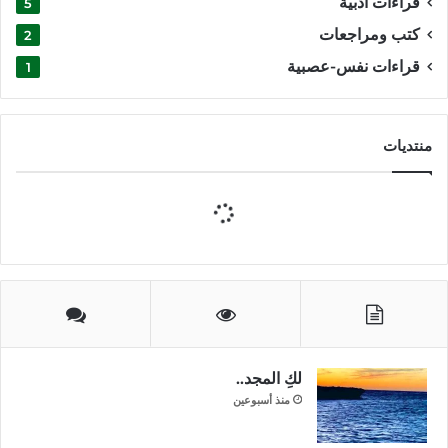
قراءات أدبية
5
كتب ومراجعات
2
قراءات نفس-عصبية
1
منتديات
لكِ المجد..
منذ أسبوعين