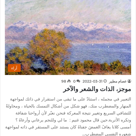
آراء
عصام مطير
2022-03-31
0
98
موجز، الذات والشعر والآخر
التعبير في مجمله ، استنادٌ على ما تبقى من استقرار في ذاتك لمواجهة
المنهار والمضطرب منك، فهو شكل من أشكال التمسك بالحياة ، ومحاولةٌ
للتشافي السريع وتغيير نتيجة المعركة فنحن نعبّر لأن أرواحنا شفافة
وتكره الأتربة.حين قال محمود غنيم : ما لي وللنجم يرعاني وأرعاهُ ؟
أمسى كلانا يعافُ الغمضَ جفناهُ كان يستند على المستقر في ذاته لمواجهة
شعوره النفسي المضطرب…