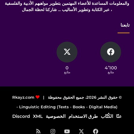
والمعلومات المساعدة للأعضاء المهتمين بتطوير مواهبهم الأدبية والفلسفية
، عبر الكتابة وتطوير الأساليب ... شاركنا لحظة الجمال
تابعنا
0
4٬100
متابع
متابع
© حقوق النشر 2026، جميع الحقوق محفوظة |
Rkayz.com
Linguistic Editing (Texts - Books - Digital Media) -
عنّا
الكُتّاب
طرق الاستخدام
الخصوصية
XML
Discord
فيسبوك
‫X
‫YouTube
انستقرام
ملخص