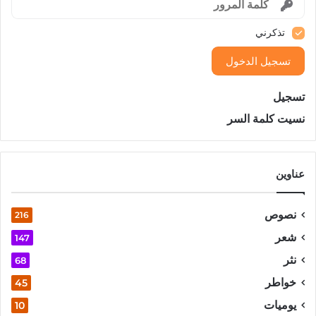
تذكرني
تسجيل الدخول
تسجيل
نسيت كلمة السر
عناوين
نصوص
216
شعر
147
نثر
68
خواطر
45
يوميات
10