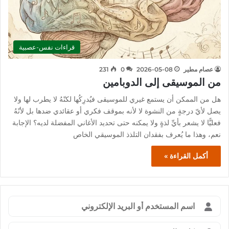
قراءات نفس-عصبية
عصام مطير
2026-05-08
0
231
من الموسيقى إلى الدوبامين
هل من الممكن أن يستمع غيري للموسيقى فيُدرِكُها لكنّهُ لا يطرب لها ولا
يصل لأيّ درجةٍ من النشوة لا لأنه بموقف فكري أو عقائدي ضدها بل لأنّهُ
فعليًّا لا يشعر بأيِّ لذةٍ ولا يمكنه حتى تحديد الأغاني المفضلة لديه؟ الإجابة
نعم، وهذا ما يُعرف بفقدان التلذذ الموسيقي الخاص
أكمل القراءة »