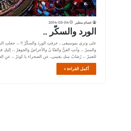
عصام مطير
2014-03-04
الورد والسكّر ..
على وتري بموسيقى .. عزفتِ الوردَ والسكّرْ !! ،، جعلتِ النورَ
والمنبرْ ،، وأنتِ الفنُّ والفنّا نُ والأعراضُ والجوهرْ ،، إليكِ فو
للعنبرْ ،، رُضَابٌ منكِ يغنيني.. عنِ الصحراء يا كوثرْ ،، عنِ ال
أكمل القراءة »