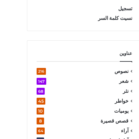
تسجيل
نسيت كلمة السر
عناوين
نصوص
216
شعر
147
نثر
68
خواطر
45
يوميات
10
قصص قصيرة
8
آراء
64