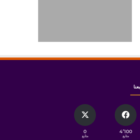
بعنا
0
4٬100
متابع
متابع