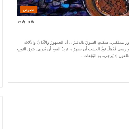
نصوص
37
0
 مملكتي.. سكبتِ الشوقَ بالدفترْ ،، أنا الجمهورُ والآذا نُ والآلاتُ
ارسي قُدُمَاً.. تودُّ العشبَ أن يظهرْ ،، تريدُ القيحَ أن يُذرى.. بتوقِ الثوبِ
طاعون إذ يُرجى.. بهِ البَجَعات…