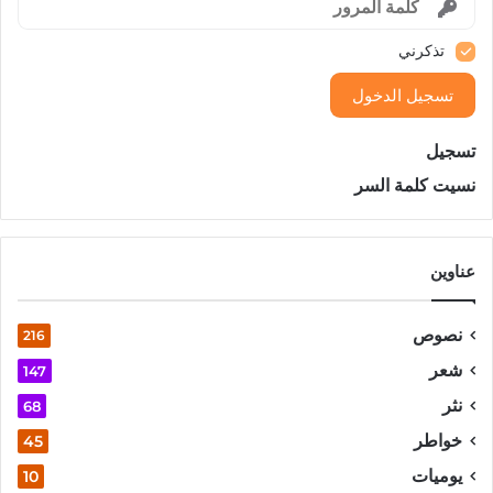
تذكرني
تسجيل الدخول
تسجيل
نسيت كلمة السر
عناوين
نصوص
216
شعر
147
نثر
68
خواطر
45
يوميات
10