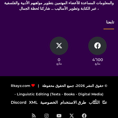
والمعلومات المساعدة للأعضاء المهتمين بتطوير مواهبهم الأدبية والفلسفية
، عبر الكتابة وتطوير الأساليب ... شاركنا لحظة الجمال
تابعنا
0
4٬100
متابع
متابع
© حقوق النشر 2026، جميع الحقوق محفوظة |
Rkayz.com
Linguistic Editing (Texts - Books - Digital Media) -
عنّا
الكُتّاب
طرق الاستخدام
الخصوصية
XML
Discord
فيسبوك
‫X
‫YouTube
انستقرام
ملخص