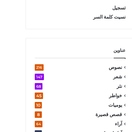
تسجيل
نسيت كلمة السر
عناوين
نصوص
216
شعر
147
نثر
68
خواطر
45
يوميات
10
قصص قصيرة
8
آراء
64