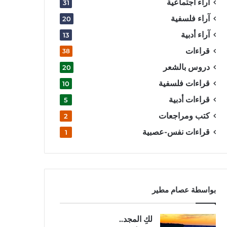
آراء اجتماعية
31
آراء فلسفية
20
آراء أدبية
13
قراءات
38
دروس بالشعر
20
قراءات فلسفية
10
قراءات أدبية
5
كتب ومراجعات
2
قراءات نفس-عصبية
1
بواسطة عصام مطير
لكِ المجد..