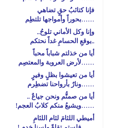
فإنا كتائبُ حقٍ تضاهي
……بحوراً وأمواجها تلتطِم
وإنا وكل الأماني تلوحُ..
..بوقعِ الحسامِ غداً نحتكم
أيا من خذلتم شباباً محباً
……لأرض العروبة والمعتصِم
أيا من تعيشوا بظلٍ وفيرٍ
……ونارٌ بأرواحنا تضطِرم
أيا من صمتُّم ونحن جياعٌ ..
……ويشبعُ منكم كلابُ العجم!
أميطي اللثامَ لثام اللئامِ
……فلستم تقاةً ولسنا خدم !