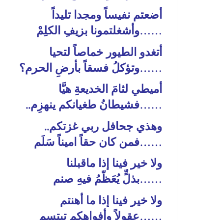
أضعتم نفيساً ومجدا تليداً
……وأشغلتمونا بزيفِ الكلِمْ
أتغدو الطيور خماصاً لتحيا
……وتؤكلُ فسقاً بأرضِ الحرم؟
أميطي لثامَ الخديعةِ هيَّا
……فشيطانُ طغيانكم ينهزِم..
وهذي جحافل ربي غزتكم..
……فمن كان حقاً اميناً سَلَم
ولا خير فينا إذا ماقبلنا
……بذلٍّ يُعَظّمُ فيهِ صنم
ولا خير فينا إذا ما أهنتم
……عقولاً وأفواهكم تبتسم