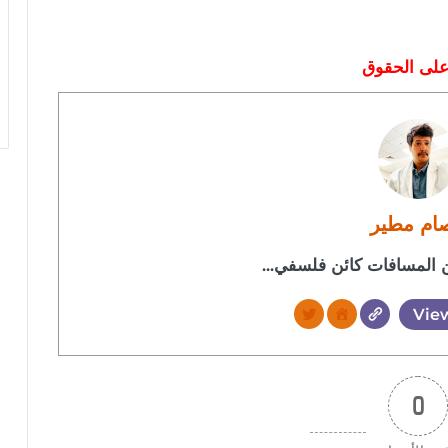
على الحقوق
ام مطير
المسافات كائن فلسفي...
View
0