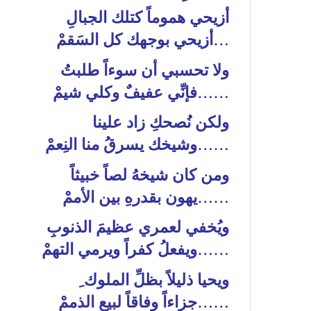
أزيحي هموماً كتلك الجبالِ
…أزيحي بوجهك كل السَقمْ
ولا تحسبي أن سوءاً طلبتُ
……فإنِّي عفيفٌ وكلي شيمْ
ولكن نُصحكِ زاد علينا
……وشيخك يسرقُ منا النِعمْ
ومن كان شيخهُ لصاً خبيثاً
……يهون بقدرهِ بين الأممْ
ويُخفي لعمري عظيمَ الذنوبِ
……ويفعلُ كفراً ويرمي التهمْ
ويحيا ذليلاً بظلِّ الملوك ِ
……جزاءاً وفاقاً لبيع الذممْ