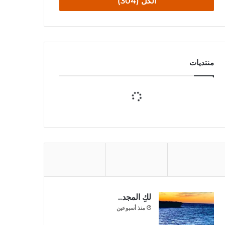
الكل (304)
منتديات
لكِ المجد..
منذ أسبوعين