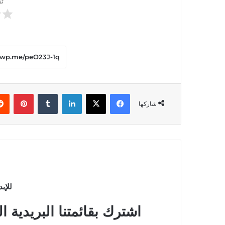
تق
فيسبوك
‫X
لينكدإن
بينت
شاركها
للإب
اشترك بقائمتنا البريدية 