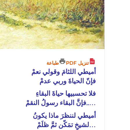
تنزيل PDF
طباعة
أميطي اللثامَ وقولي نعمْ
فإنّ الحياةَ وربي عدمْ
فلا تحسبيها حياةَ البقاءِ
…..فإنَّ البقاء رسولُ النقمْ
أميطي لننظرَ ماذا يكونُ
…لشيخٍ تمَكّن ثمَّ ظلَمْ