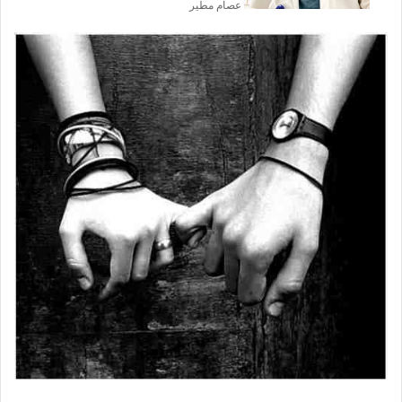
عصام مطير