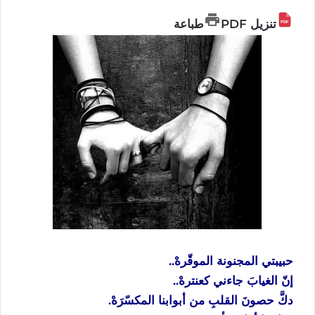
تنزيل PDF
طباعة
حبيبتي المجنونة الموقّرهْ..
إنّ الغيابَ جاءني كعنترهْ..
دكَّ حصونَ القلبِ من أبوابنا المكسّرَهْ.