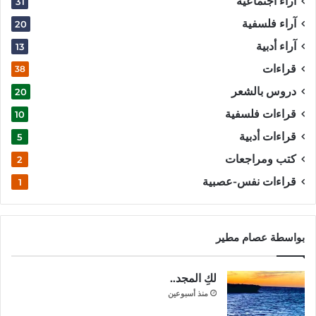
آراء اجتماعية
31
آراء فلسفية
20
آراء أدبية
13
قراءات
38
دروس بالشعر
20
قراءات فلسفية
10
قراءات أدبية
5
كتب ومراجعات
2
قراءات نفس-عصبية
1
بواسطة عصام مطير
لكِ المجد..
منذ أسبوعين