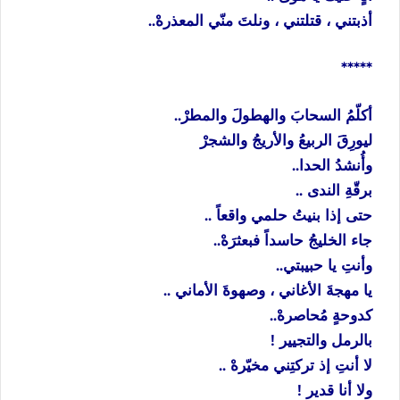
أذبتني ، قتلتني ، ونلتَ منّي المعذرهْ..
*****
أكلّمُ السحابَ والهطولَ والمطرْ..
ليورِقَ الربيعُ والأريجُ والشجرْ
وأُنشدُ الحدا..
برقّةِ الندى ..
حتى إذا بنيتُ حلمي واقعاً ..
جاء الخليجُ حاسداً فبعثرَهْ..
وأنتِ يا حبيبتي..
يا مهجةَ الأغاني ، وصهوةَ الأماني ..
كدوحةٍ مُحاصرهْ..
بالرمل والتجيير !
لا أنتِ إذ تركتِني مخيّرهْ ..
ولا أنا قدير !