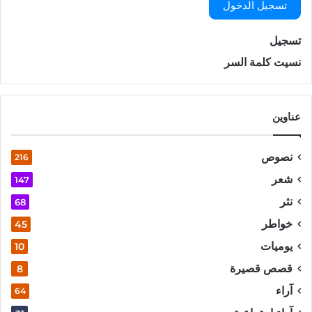
تسجيل الدخول
تسجيل
نسيت كلمة السر
عناوين
نصوص
216
شعر
147
نثر
68
خواطر
45
يوميات
10
قصص قصيرة
8
آراء
64