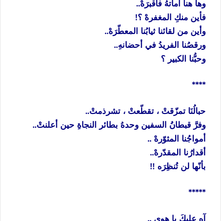
وها هنا أماتهُ فأقبرَهْ..
فأين منكِ المغفرهْ ؟!
وأين من لقائنا ثيابُنا المعطّرَهْ..
ورقصُنا الفريدُ في أحضانهِ..
وحبُّنا الكبير ؟
****
حبالُنَا تمزّقتْ ، تقطّعتْ ، تشرذمتْ..
وفرَّ قبطانُ السفين وحدهُ بطائر النجاةِ حين أعلنتْ..
أمواجُنا المثوّرهْ ..
أقدارُنا المقدّرهْ..
بأنّها لن تُنظِرَه !!
*****
آهٍ عليكَ يا هوى ..