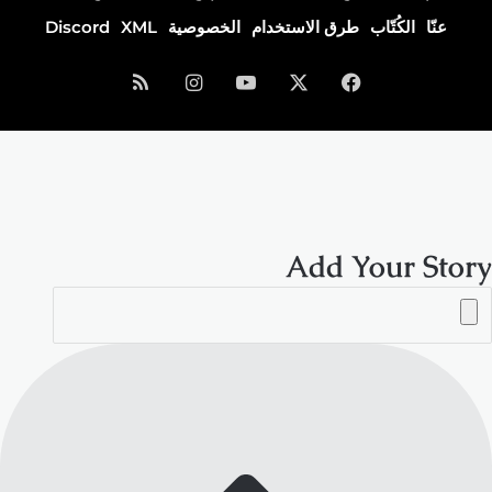
عنّا
الكُتّاب
طرق الاستخدام
الخصوصية
XML
Discord
فيسبوك
‫X
‫YouTube
انستقرام
ملخص
الموقع
RSS
Add Your Story