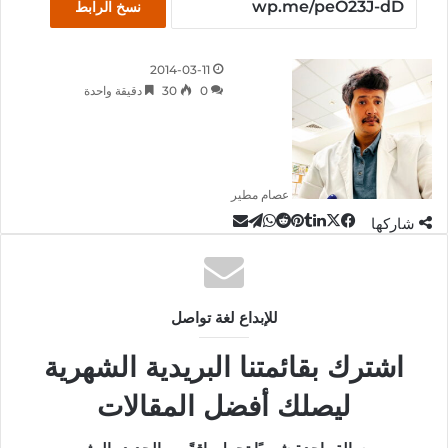
نسخ الرابط
2014-03-11
0
30
دقيقة واحدة
عصام مطير
‫X
تيلقرام
لينكدإن
واتساب
مشاركة
فيسبوك
بينتيريست
شاركها
عبر
البريد
للإبداع لغة تواصل
اشترك بقائمتنا البريدية الشهرية
ليصلك أفضل المقالات