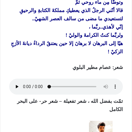
وتوضّآ مِن ماء روحي ثمَّ
قالا أنّني الرجلُ الذي يعطيكِ مملكةَ الكتابةِ والرحيقِ
لتستعيدي ما مضى من سالف العصر الشهيْ..
إنّي لأهذي..ربَّما ،
ولربَّما كنتُ الكرامةَ والوليْ !
هيّا إلى البرهان لا برهانَ إلا حين يعتنقُ الرداءُ ديانةَ الأرَجِ
الزكيْ !
شعر: عصام مطير البلوي
تمّت بفضل الله ، شعر تفعيلة – شعر حر- على البحر
الكامل