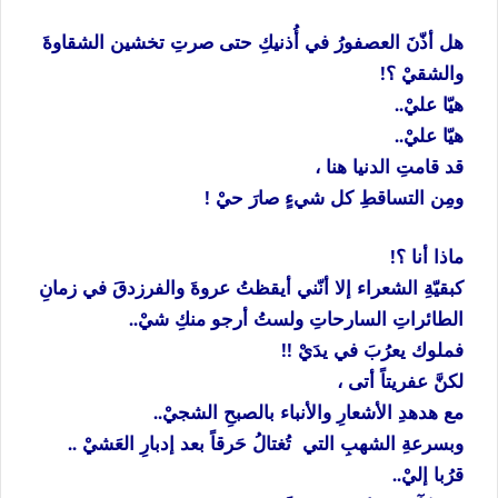
هل أذّنَ العصفورُ في أُذنيكِ حتى صرتِ تخشين الشقاوةَ
والشقيْ ؟!
هيّا عليْ..
هيّا عليْ..
قد قامتِ الدنيا هنا ،
ومِن التساقطِ كل شيءٍ صارَ حيْ !
ماذا أنا ؟!
كبقيّةِ الشعراء إلا أنّني أيقظتُ عروةَ والفرزدقَ في زمانِ
الطائراتِ السارحاتِ ولستُ أرجو منكِ شيْ..
فملوك يعرُبَ في يدَيْ !!
لكنَّ عفريتاً أتى ،
مع هدهدِ الأشعارِ والأنباء بالصبحِ الشجيْ..
وبسرعةِ الشهبِ التي تُغتالُ حَرقاً بعد إدبارِ العَشيْ ..
قرُبا إليْ..