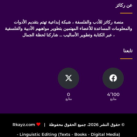
عن ركائز
منصة ركائز للأدب والفلسفة ، شبكة إبداعية تهتم بتقديم الأدوات
والمعلومات المساعدة للأعضاء المهتمين بتطوير مواهبهم الأدبية والفلسفية
، عبر الكتابة وتطوير الأساليب ... شاركنا لحظة الجمال
تابعنا
0
4٬100
متابع
متابع
© حقوق النشر 2026، جميع الحقوق محفوظة |
Rkayz.com
Linguistic Editing (Texts - Books - Digital Media) -