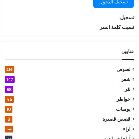
تسجيل الدخول
تسجيل
نسيت كلمة السر
عناوين
نصوص
216
شعر
147
نثر
68
خواطر
45
يوميات
10
قصص قصيرة
8
آراء
64
آراء اجتماعية