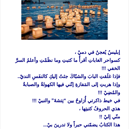
إبليسُ يُعجنُ في دميْ ،
كسواحر الغاباتِ أقرأُ ما كتبتِ وما نظَمْتِ وأعلمُ السرَّ
الخفي !!!
فإذا غلَقتِ البابَ والشبّاكَ جئتُ إليكِ كالنفَسِ النديْ..
وإذا هربتِ إلى المَفازةِ إنّني فيها الكهولةُ والصبابةُ
والمُضِيْ !!!
في خيط ذاكرتي أُرَاوحُ بين “نِتشةَ” والنبيْ !!!
هذي الحروفُ كتبتِها ،
منّي إليْ !!
هذا الكتابُ يضمّني حبراً ولا تدرينَ بيْ…