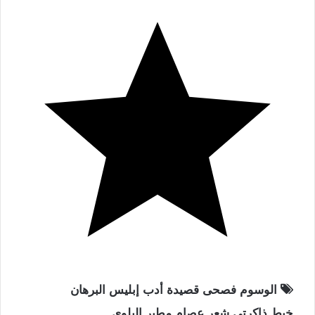
الوسوم
فصحى
قصيدة
أدب
إبليس
البرهان
خيط ذاكرتي
شعر
عصام مطير البلوي