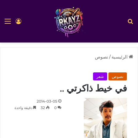
بحث عن
الق
تسجيل ا
الرئيسية
/
نصوص
نصوص
شعر
في خيط ذاكرتي ..
2014-03-05
0
32
دقيقة واحدة