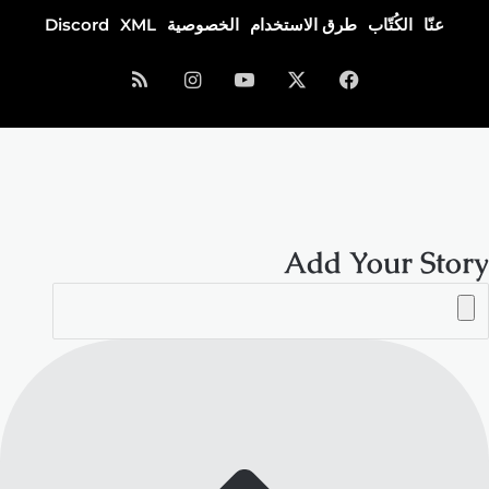
عنّا
الكُتّاب
طرق الاستخدام
الخصوصية
XML
Discord
فيسبوك
‫X
‫YouTube
انستقرام
ملخص
الموقع
RSS
Add Your Story