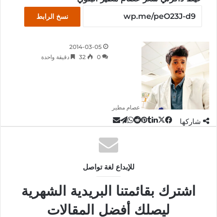
نسخ الرابط
2014-03-05
0
32
دقيقة واحدة
عصام مطير
‫X
تيلقرام
لينكدإن
واتساب
مشاركة
فيسبوك
بينتيريست
شاركها
عبر
البريد
للإبداع لغة تواصل
اشترك بقائمتنا البريدية الشهرية
ليصلك أفضل المقالات