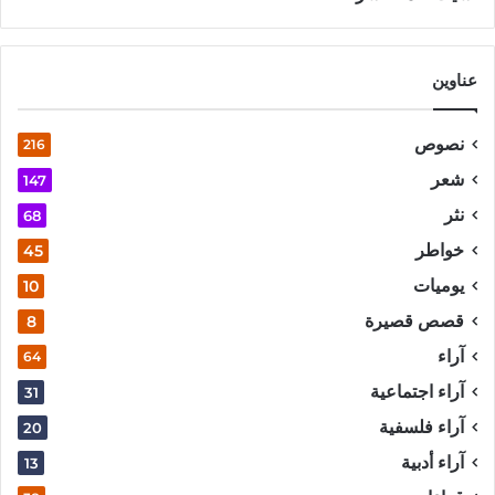
عناوين
نصوص
216
شعر
147
نثر
68
خواطر
45
يوميات
10
قصص قصيرة
8
آراء
64
آراء اجتماعية
31
آراء فلسفية
20
آراء أدبية
13