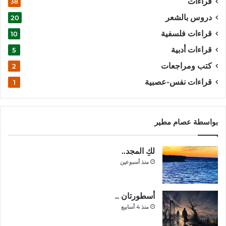
قراءات
38
دروس بالشعر
20
قراءات فلسفية
10
قراءات أدبية
5
كتب ومراجعات
2
قراءات نفس-عصبية
1
بواسطة عصام مطير
لكِ المجد..
منذ أسبوعين
أسطورتان ..
منذ 4 أسابيع