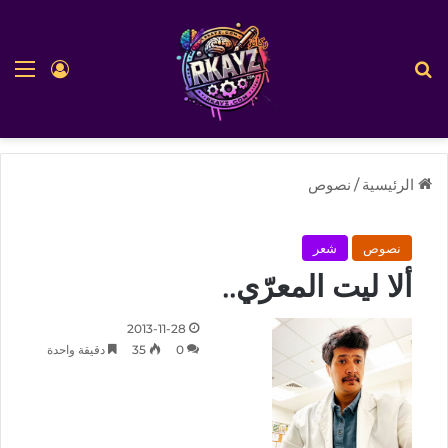
بحث عن
الق
تسجيل ا
الرئيسية
/
نصوص
نصوص
شعر
ألا ليت المعرّي..
2013-11-28
0
35
دقيقة واحدة