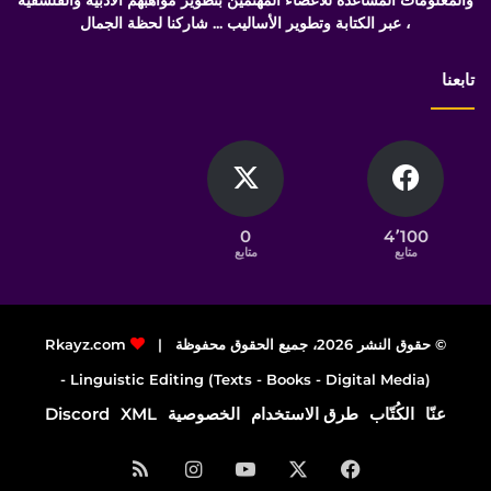
والمعلومات المساعدة للأعضاء المهتمين بتطوير مواهبهم الأدبية والفلسفية
، عبر الكتابة وتطوير الأساليب ... شاركنا لحظة الجمال
تابعنا
0
4٬100
متابع
متابع
© حقوق النشر 2026، جميع الحقوق محفوظة |
Rkayz.com
Linguistic Editing (Texts - Books - Digital Media) -
عنّا
الكُتّاب
طرق الاستخدام
الخصوصية
XML
Discord
فيسبوك
‫X
‫YouTube
انستقرام
ملخص