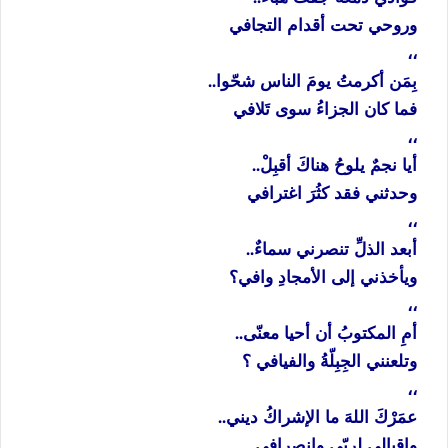
وروحي تحت أقدام التجافي
،،
بِمَن أكرمتُ يومَ الناس شحّوا..
فما كان الجزاءُ سوى تَلافي
،،
أيا نجمٌ يلوحُ هناكَ أقبِلْ..
وحدثني فقد كثُرَ اغترافي
،،
أبعد الذلِّ تنصرني سماءٌ..
ويأخذني إلى الأمجادِ وافي؟
،،
أمِ المكتوبُ أن أحيا معنّى..
وتلعنني الجِبِلّةُ والفيافي ؟
،،
عمَرْكَ اللهَ ما الإشراكُ ديني..
وإقبالي لربّي وانصرافي