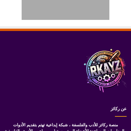
عن ركائز
منصة ركائز للأدب والفلسفة ، شبكة إبداعية تهتم بتقديم الأدوات