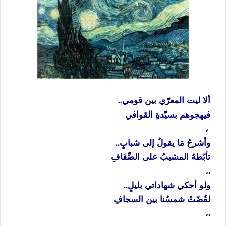
ألا ليت المعرّي بين قومي..
فيهجوهم بسيّدةِ القوافي
،
وأشرحُ مَا يقولُ إلى شبابٍ..
تأبّطهُ المشيبُ على الضِّفَافِ
،،
ولو أحكي شهاداتي بليلٍ..
لقُضّتْ شمسُنا بين السجافِ
،،