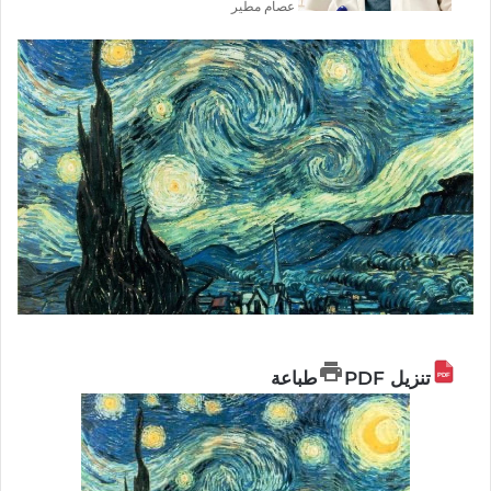
عصام مطير
تنزيل PDF
طباعة