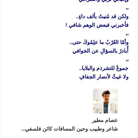
،،
ولكن قد مُنيتُ بألف داءٍ..
فأخبرني فبعض الوهم شافي !
،،
وأمّا العُرْبُ ما علِمُوكَ حتى..
أُبادرُ بالسؤالِ عن الخوافي
،،
جموعٌ للتشرذم والبلايا..
ولا غيثٌ لأنصار الجفافِ
عصام مطير
شاعر وطبيب وحين المسافات كائن فلسفي...