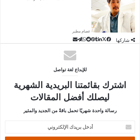
عصام مطير
‫X
تيلقرام
لينكدإن
واتساب
مشاركة
فيسبوك
بينتيريست
شاركها
عبر
البريد
للإبداع لغة تواصل
اشترك بقائمتنا البريدية الشهرية
ليصلك أفضل المقالات
رسالة واحدة شهريًا تحمل باقةً من الجديد والمثير
أدخل
بريدك
الإلكتروني