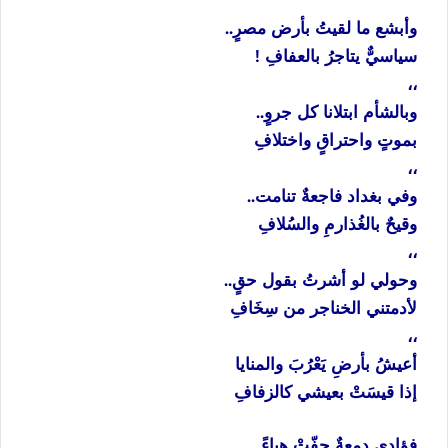
وأبشع ما لقيتُ بأرض مصرٍ..
سياسيٌّ يتاجرُ بالعفافِ !
،،
وبالشأم ابتلانا كل جروٍ..
بموتٍ واحتراقٍ واختلافِ
،،
وفي بغداد فاجعةٌ تنامت..
وقيحٌ بالغُذارمِ والسُلافِ
،،
وحولي لو أشرتُ بقول حقٍ..
لأدمتني الخناجر من سِخَافِ
،،
أعيشُ بأرضِ يَعْرُبَ والمنايا
إذا قيسَتْ بعيشي كالزفافِ
فؤادي دمعةٌ جفّتْ هباءً..