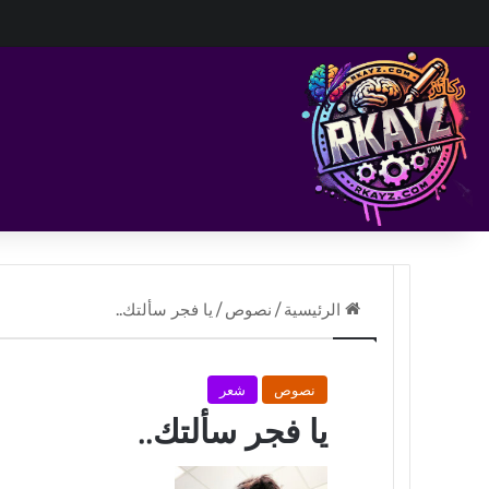
الرئيسية
/
نصوص
/
يا فجر سألتك..
نصوص
شعر
يا فجر سألتك..