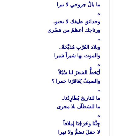
ما بالُ جروحي لا تبرا
،،
وحدائق طيفك لا تحنو..
ورتاجك أعظمُ من مَسْرى
،،
وبلاد العُرْبِ مُذبَّحَةٌ..
والموت بها شبراً شبرا
،،
أيَخطُّ الشعرُ لنا سُبُلاً
والسيفُ يُعَاقرُنا خمرا ؟
،،
ما للتاريخ يُطَارِدُنا..
ما للشطآن بلا مجرى
،،
جِئْنَا وخَرَجْنَا إملاقاً
لا حقلَ نضمُّ ولا نهرا