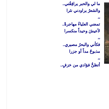
ما لي والحبر يرافِقُني..
والشعرُ يراودني نثرا
،،
تمضي العلياءُ مهاجرةً..
لأعيشَ وحيداً منكسرا
،،
فكأني والبحرُ مصيري..
مذبوحٌ مداً أو جزرا
،،
أتظنُّ فؤادي من خزفٍ..