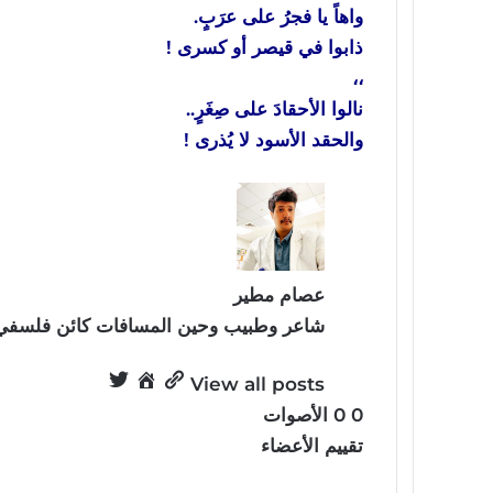
واهاً يا فجرُ على عرَبٍ.
ذابوا في قيصر أو كسرى !
،،
نالوا الأحقادَ على صِغَرٍ..
والحقد الأسود لا يُذرى !
عصام مطير
شاعر وطبيب وحين المسافات كائن فلسفي.
View all posts
0
0
الأصوات
تقييم الأعضاء