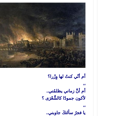
أم أنّي كنتُ لها وِزْرا؟
،،
أم أنَّ زماني يظلمُني..
لأكون جمودًا كالشِّعْرَى ؟
،،
يا فجرُ سألتكَ جاوبني..