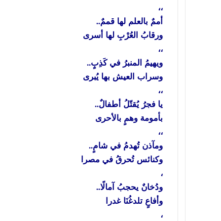
،،
أممٌ بالعلم لها قممٌ..
ورقابُ العُرْبِ لها أسرى
،،
ويهيمُ المنبرُ في كَذِبٍ..
وسراب العيش بها يُبرى
،،
يا فجرُ يُقتّلُ أطفالٌ..
بأمومة وهمٍ بالأحرى
،،
ومآذن تُهدمُ في شامٍ..
وكنائس تُحرقُ في مصرا
،
ودُخانٌ يحجبُ آمالًا..
وأفاعٍ تلدغُنَا غدرا
،