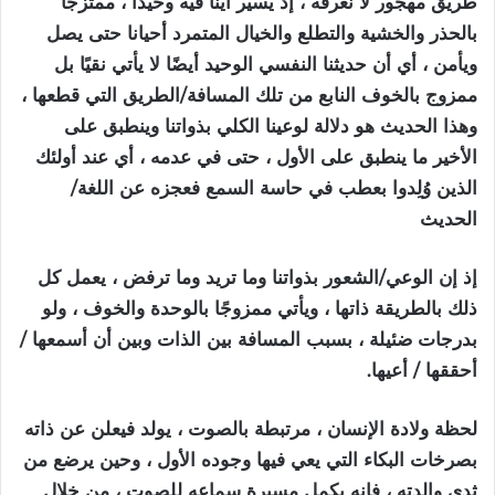
طريق مهجور لا نعرفه ، إذ يسير أيُّنا فيه وحيدًا ، ممتزجا
بالحذر والخشية والتطلع والخيال المتمرد أحيانا حتى يصل
ويأمن ، أي أن حديثنا النفسي الوحيد أيضًا لا يأتي نقيًا بل
ممزوج بالخوف النابع من تلك المسافة/الطريق التي قطعها ،
وهذا الحديث هو دلالة لوعينا الكلي بذواتنا وينطبق على
الأخير ما ينطبق على الأول ، حتى في عدمه ، أي عند أولئك
الذين وُلِدوا بعطب في حاسة السمع فعجزه عن اللغة/
الحديث
إذ إن الوعي/الشعور بذواتنا وما تريد وما ترفض ، يعمل كل
ذلك بالطريقة ذاتها ، ويأتي ممزوجًا بالوحدة والخوف ، ولو
بدرجات ضئيلة ، بسبب المسافة بين الذات وبين أن أسمعها /
أحققها / أعيها.
لحظة ولادة الإنسان ، مرتبطة بالصوت
، يولد فيعلن عن ذاته
بصرخات البكاء التي يعي فيها وجوده الأول ، وحين يرضع من
ثدي والدته ، فإنه يكمل مسيرة سماعه للصوت ، من خلال