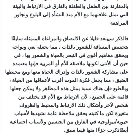
بالمقارنة بين الطفل والطفلة بالفارق في الارتباط والبيئة
التي تمثل علاقتهما مع الأم منذ التشأة إلى البلوغ وتجاوز
المراهقة
فالذكر سيبتعد قليلا عن الالتصاق والمراعاة المتمثلة سابقًا
بتخفيض المسافة للشعور بالذات ، مما يحعله يعي ويواجه
ويحقق مفاهيم أقوى في التبحر بالحياة والشعور بها ، في
حين أن الأنثى لكونها ملاصقة للأم أو المربية فإنها معتمدة
على مشاركة الشعور بالذات وإدراك الحياة معها ومع محيطها
الضيق ، مما يجعل فكرة الموت أقرب لأعماقها من الحياة ،
وبالطبع فإن هناك نسبة بمثل هذه المظاهر ولا يمكن جعلها
قائمة على الجميع ، لأن الارتباط مع الأم قد يختلف من
شخص لآخر وأشكال ذلك الارتباط والمحيط والظروف
متغيرة لكن ما كتبته يحقق ملاحظة عامة نشهدها لأسباب
حيوية/بيولوجية في الفارق بين الجنسين ولأسباب اجتماعية
أيضًاذكرت جزءًا منها فيما سبق،