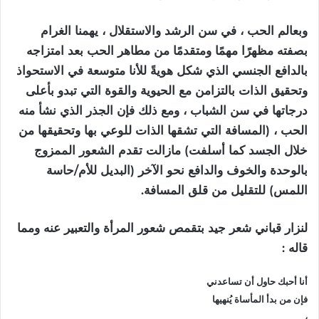
وبعالم الحب ، في سن الرشد والاستقلال ، يهمنا الغرام
بصفته مظهرًا مهمًا ومتقدمًا من مطاهر الحب بعد امتزاجه
بالدافع الجنسي الذي شكل هويةً للأنا متوسعة في الاستحواذ
وتحقيق الذات بالتزامن مع الحيوية والقوة التي تبدو بأعلى
درجاتها في سن الشباب ، ومع ذلك فإن الجذر الذي نشأ منه
الحب ، (المسافة التي تشقها الذات للوعي بها وتحقيقها من
خلال الجسد كما أسلفت) مازالت تقدم الشعور الممزوج
بالوحدة والخوف والدافع نحو الآخر (البديل للأم/حاسة
اللمس) للتقليل من قلق المسافة.
لنزار قباني شعر جيد بتقمص شعور المرأة والتعبير عنه ومما
قاله :
أنا أحبك حاول أن تساعدني
فإن من بدأ المأساة يُنهيها
،