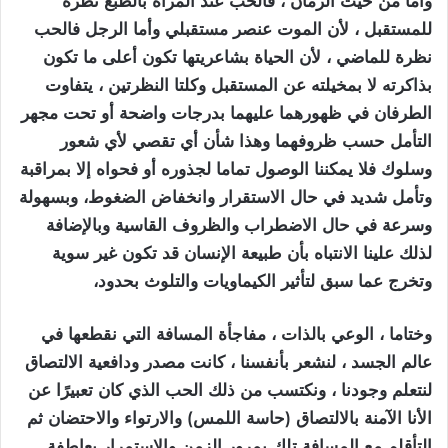
وأما من حيث الزمان ، فالحب عند المرأة بالطبع نظرة
للمستقبل ، لأن الموت عنصر مستقبلي وأما الرجل فالحب
نظرة للماضي ، لأن الحياة بشاعريتها تكون أعلى ما تكون
بذاكرته لا بمخيلته عن المستقبل وكلتا النظرتين ، يتفاوت
الطرفان في ظهورهما عليهما بدرجات واضحة أو تحت مجهر
التأمل حسب ظروفهما وهذا شأن أي تقصي لأي شعور
وسلوك فلا يمكننا الوصول تماما لجذوره أو فحواه إلا بمراقبة
وتأمل شديد في حال الاستقرار وانخفاض الضغوط، وبسهولة
وسرعة في حال الاضطراب والظروف القاسية وبالإضافة
لذلك علينا الانتباه بأن طبيعة الإنسان قد تكون غير سوية
وتخرج عما سبق لتأثير الكيماويات والتلوث بحدود،
وختاما
، الوعي بالذات ، مفاجأة المسافة التي نقطعها في
عالم الجسد ، لنشعر بأنفسنا ، كانت مصدر ودافعية الالتصاق
لنتعلم وجودنا ، ونكتسب من ذلك الحب الذي كان تعبيرًا عن
الأنا الآمنة بالالتصاق (حاسة اللمس) والارتواء والاحتضان ثم
التأقلم مع المسافة تلك بمرور الزمن والاستمرار بعاطفة