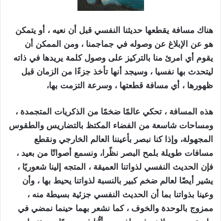
هناك مسافة يقطعها حديثنا النفسي قبل أن نعيه ، أو يتمكن
هو عن الإبلاغ عن وصوله في جماجمنا ، ومن الممكن أن
يقوم أي امرئ منا بالتركيز على وصول كلمة يريدها في ذاته
ليتحدث بها نفسيا ، وسيجد أنها تأخذ جزءًا من الزمان قبل
ظهورها ، أي مسافة قطعتها ، وسرعة التزمت بها،
هذه المسافة ، تحكي عالمًا ضخمًا من الذكريات المتجمدة ،
ومساحات شاسعة من الفضاء المكتظ بالتضاريس والطقوس
المجهولة، وإذا كنا نبصر بأعيننا العالم الخارجي ونقطع
مسافات طويلة بلمح البصر نظًرا، ونسمع أصواتًا من بعيد ،
فإن الحديث النفسي لذواتنا العميقة ، المتجه إلينا شعوريًا ،
يشير أيضًا لعالم ضخم كبير بالنسبة لذواتنا يحيط بها ، وأن
وعينا بذواتنا بما أن الحديث النفسي جزئية بسيطة منه ،
ممزوج بالوحدة والخوف ، كما نشعر بهما حينما نمضي في