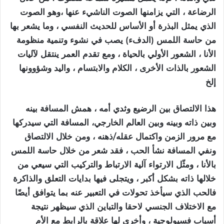
الرضاعة ، التي يزامنها الصوت الناشيء عنها ،وهو الصوت
الذي يمثل البذرة أو الأساس للحديث النفسي ، وما يشعر بها
من حاسة اللمس (الدفء) يصب في نشوء وتنمية منظومة
الأنا ، الشعور الأولي بالحياة ، ومع تقدم العمر ينتقل لآليات
الشعور بالذات الأخرى ، الكلام والابتسام ، واليد وشؤوونها
إلخ
هذا الالتصاق بين الرضيع وثدي أمه ، همش المسافة بينه
وبين ذاته وبينه وبين العالم الخارجي، المسافة التي سيدركها
مع مرور الزمن واكتمال عقله/ذهنه
، ومن خلال الالتصاق
ونفي المسافة نشأ الحب ، فقد شعر من خلال حاسة اللمس
بالأنا ، ومثّل الارتواء آلية الارتباط والتركيب التي سيعي من
خلالها ذاته بشكل أكبر ، ويتجلى فيها بدايات التعلق والذاكرة
فالحب الذي سيأخذ تحولات في التعبير عنه بما يتوافق أيضًا
مع الاختلاف الجنسي لاحقا والتباين الذي سيظهر نتيجة
أسباب فسيولوجية ، وأخرى لها علاقة بالرابط مع الأم