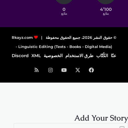
0
4٬100
متابع
متابع
© حقوق النشر 2026، جميع الحقوق محفوظة |
Rkayz.com
Linguistic Editing (Texts - Books - Digital Media) -
عنّا
الكُتّاب
طرق الاستخدام
الخصوصية
XML
Discord
فيسبوك
‫X
‫YouTube
انستقرام
ملخص
الموقع
RSS
Add Your Story