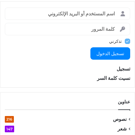
تذكرني
تسجيل الدخول
تسجيل
نسيت كلمة السر
عناوين
نصوص
216
شعر
147