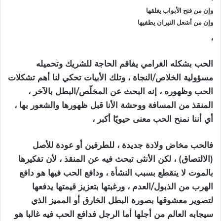
وإن من فتح الأبواب يغلقها
وإن من أشعل النيران يطفيها
،
الحب بشكله الغرامي يفاقم الحاجة للشريك وتحميله
مسؤولية الخلاص/النجاة ، وتلك الأبيات تحكي لنا أهم تشكلات
الحب وظهوره ، إنه البحث عن المخلّص/البطل بالآخر ،
المنقذ من المسافة ووحشة الأنا قبل ظهورها والشعور بها ،
أي أننا نمنح الحب معنى حيويًا أكبر ،
فالحب مخاض ولادة جديدة ، للطرفين أو عودة للأصل
(الالتصاق) ، لكن الأنثى تبحث فيه عن المنقذ ، لأن تفكيرها
بالموت لا ينقطع بسبب النشأة ، ودافع الحب فيها هو دافع
الهرب من الذبول/العدم ، ورغبتها بتعزيز قيمتها يدفعها
لتصوير معشوقها بصورة البطل الخارق أو المميز الذي
سيجابه العالم من أجلها أما الرجل فدافع الحب فيه غالبا هو