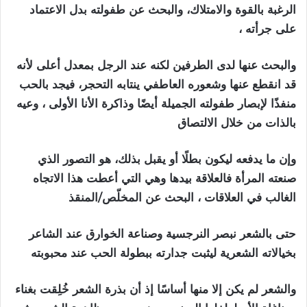
الرغبة بالقوة والامتلاك، والبحث عن طفولته بدل الاعتماد
على جرأته ،
‏والبحث عنها لدى الطرفين لكنه عند الرجل بمعدل أعلى لأنه
قد انقطع عنها وشعوره العاطفي ينتابه التحجر، فيجد بالحب
منفذًا لإبصار طفولته الجميلة أيضًا وذاكرة الأنا الأولى ، وعيه
بالذات من خلال الالتصاق
‏وإن ما يدفعه ليكون بطلًا أو يقبل بذلك، هو التصور الذي
صنعته المرأة فالعلاقة بيدها وهي التي أعطت هذا الاتجاه
الغالب في العلاقات ، البحث عن المخلّص/المنقذ
حتى بالشعر نبصر النرجسية وصناعة الخوارق عند الشاعر
بخيالاته الشعرية ليثبت جدارته ببطولة الحب عند محبوبته
والشعر لم يكن إلا منها أساسًا إذ أن بذرة الشعر خُلِقت بغناء