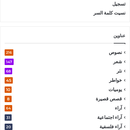
تسجيل
نسيت كلمة السر
عناوين
نصوص
216
شعر
147
نثر
68
خواطر
45
يوميات
10
قصص قصيرة
8
آراء
64
آراء اجتماعية
31
آراء فلسفية
20