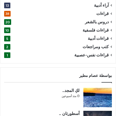
آراء أدبية
13
قراءات
38
دروس بالشعر
20
قراءات فلسفية
10
قراءات أدبية
5
كتب ومراجعات
2
قراءات نفس-عصبية
1
بواسطة عصام مطير
لكِ المجد..
منذ أسبوعين
أسطورتان ..