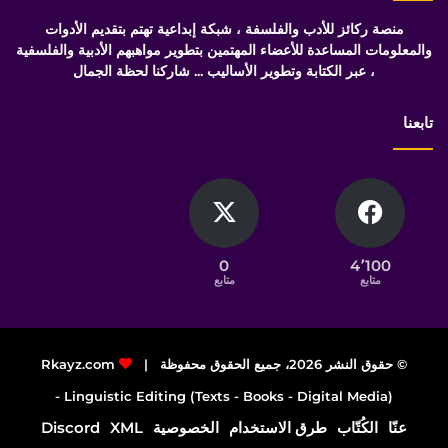
منصة ركائز للأدب والفلسفة ، شبكة إبداعية تهتم بتقديم الأدوات
والمعلومات المساعدة للأعضاء المهتمين بتطوير مواهبهم الأدبية والفلسفية
، عبر الكتابة وتطوير الأساليب ... شاركنا لحظة الجمال
تابعنا
0
4٬100
متابع
متابع
© حقوق النشر 2026، جميع الحقوق محفوظة |
Rkayz.com
Linguistic Editing (Texts - Books - Digital Media) -
عنّا
الكُتّاب
طرق الاستخدام
الخصوصية
XML
Discord