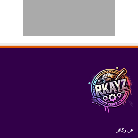
عن ركائز