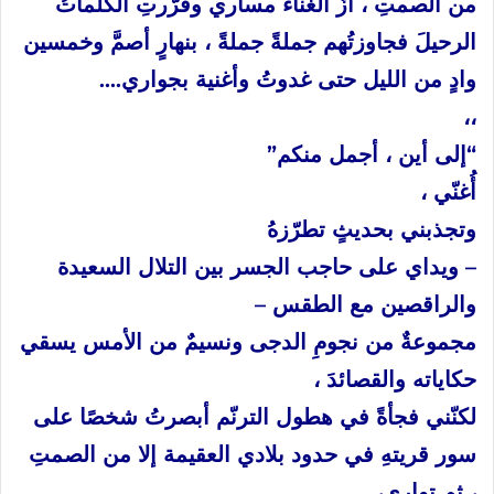
من
الصمتِ
،
أزّ
الغناءُ
مساري
وقرّرتِ
الكلماتُ
الرحيلَ
فجاوزتُهم
جملةً
جملةً
،
بنهارٍ
أصمَّ
وخمسين
وادٍ
من
الليل
حتى
غدوتُ
وأغنية
بجواري
….
،،
“
إلى
أين
،
أجمل
منكم
”
أُغنّي
،
وتجذبني
بحديثٍ
تطرّزهُ
–
ويداي
على
حاجب
الجسر
بين
التلال
السعيدة
والراقصين
مع
الطقس
–
مجموعةٌ
من
نجومِ
الدجى
ونسيمٌ
من
الأمس
يسقي
حكاياته
والقصائدَ
،
لكنّني
فجأةً
في
هطول
الترنّم
أبصرتُ
شخصًا
على
سور
قريتهِ
في
حدود
بلادي
العقيمة
إلا
من
الصمتِ
،
ثم
توارى،