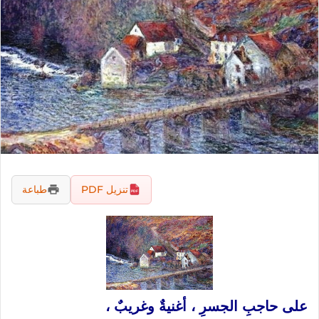
تنزيل PDF
طباعة
على
حاجبِ
الجسرِ
،
أغنيةٌ
وغريبٌ
،