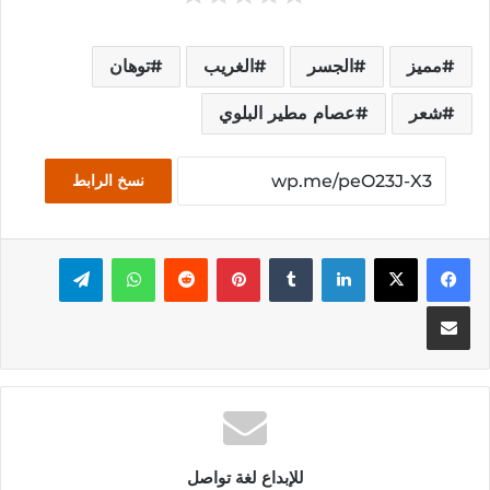
مميز
الجسر
الغريب
توهان
شعر
عصام مطير البلوي
نسخ الرابط
فيسبوك
‫X
لينكدإن
بينتيريست
واتساب
تيلقرام
مشاركة عبر البريد
للإبداع لغة تواصل