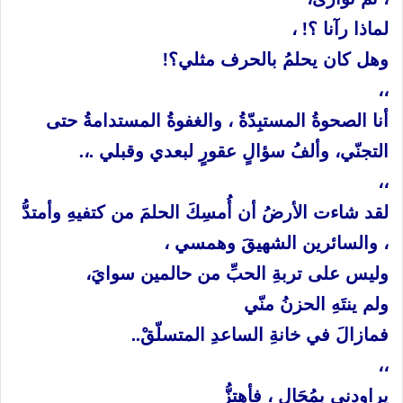
لماذا
رآنا
؟
!
،
وهل
كان
يحلمُ
بالحرف
مثلي؟
!
،،
أنا
الصحوةُ
المستبِدّةُ
،
والغفوةُ
المستدامةُ
حتى
التجنّي،
وألفُ
سؤالٍ
عقورٍ
لبعدي
وقبلي
.
،
.
،،
لقد
شاءت
الأرضُ
أن
أُمسِكَ
الحلمَ
من
كتفيهِ
وأمتدُّ
،
والسائرين
الشهيقَ
وهمسي
،
وليس
على
تربةِ
الحبِّ
من
حالمين
سوايَ،
ولم
ينتَهِ
الحزنُ
منّي
فمازالَ
في
خانةِ
الساعدِ
المتسلّقْ
..
،،
يراودني
بمُحَالٍ
،
فأهتزُّ