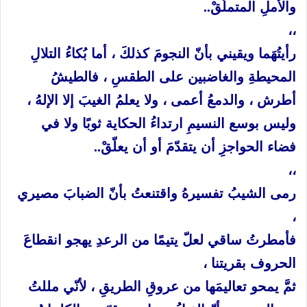
والأملِ
المتملّقْ
..
،،
رأيتُهَما
ويقيني
بأنّ
النجومَ
كذلكَ
،
أما
بُكاءُ
التلالِ
المحيطةِ
والغاضبين
على
الطقسِ
،
فالطيشُ
أطرش
،
والدمعُ
أعمى
،
ولا
يعلمُ
الغيبَ
إلا
الإلهُ
،
وليس
بوسع
النسيمِ
ارتداءُ
الحكاية
ثوبًا
ولا
في
فضاء
الحواجزِ
أن
يتقدّمَ
أو
أن
يعلّقْ
..
،،
رمى
الشيبُ
تفسيرهُ
واقتنعتُ
بأنّ
الضبابَ
مصيري
،
فأمطرتُ
ساقي
لعلّ
يتيمًا
من
الرعدِ
يهجو
انقطاعَ
الحروف
بقريتنا
،
ثمَّ
يمحو
تعاليمَها
من
عروقِ
الطريقِ
،
لأنّي
مللتُ