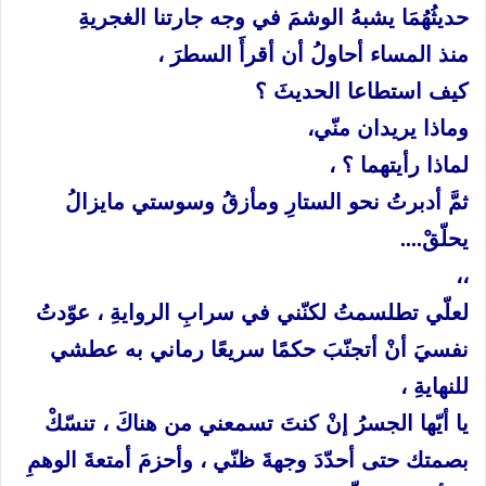
حديثُهُمَا
يشبهُ
الوشمَ
في
وجه
جارتنا
الغجريةِ
منذ
المساء
أحاولُ
أن
أقرأَ
السطرَ
،
كيف
استطاعا
الحديثَ
؟
وماذا
يريدان
منّي،
لماذا
رأيتهما
؟
،
ثمَّ
أدبرتُ
نحو
الستارِ
ومأزقُ
وسوستي
مايزالُ
يحلّقْ
….
،،
لعلّي
تطلسمتُ
لكنّني
في
سرابِ
الروايةِ
،
عوّدتُ
نفسيَ
أنْ
أتجنّبَ
حكمًا
سريعًا
رماني
به
عطشي
للنهايةِ
،
يا
أيّها
الجسرُ
إنْ
كنتَ
تسمعني
من
هناكَ
،
تنسّكْ
بصمتك
حتى
أحدّدَ
وجهةَ
ظنّي
،
وأحزمَ
أمتعةَ
الوهمِ