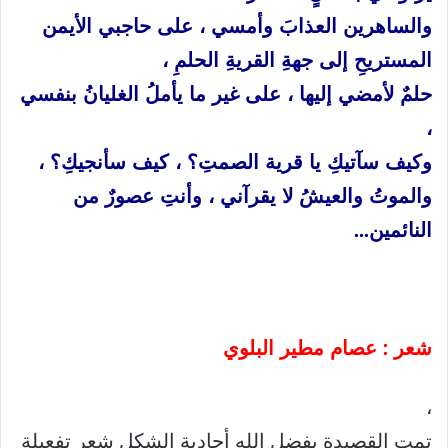
والساهرين
العذابَ وأمسي
، على
حاجبي
الأيمن
المستريحِ
إلى
جهةِ
القريةِ
الحلمِ
،
حلمٌ
لأمضي
إليها
،
على
غير
ما
يأملُ
الغليانُ
بنفسي
،
وكيف
سآتيكِ
يا
قرية
الصمتِ؟
،
كيف
سأنجيكِ؟
،
والموتُ
والعيشُ
لا
يقرآني
،
وأنتِ
عصورٌ
من
النائمين
…
شعر
:
عصام
مطير
البلوي
،
تمت القصيدة بفضل الله أحادية الشكل شعر تفعيلة